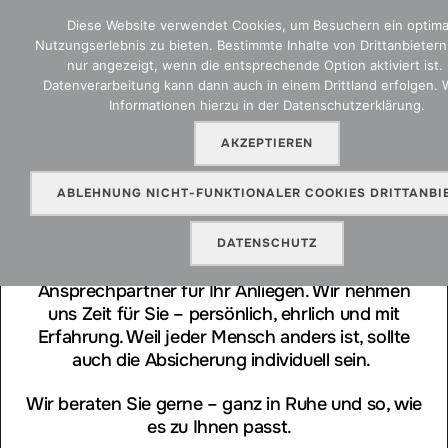
HERZLICH
Diese Website verwendet Cookies, um Besuchern ein optima
WILLKOMMEN
Nutzungserlebnis zu bieten. Bestimmte Inhalte von Drittanbieter
nur angezeigt, wenn die entsprechende Option aktiviert ist. 
Datenverarbeitung kann dann auch in einem Drittland erfolgen. 
Informationen hierzu in der Datenschutzerklärung.
AKZEPTIEREN
Wir freuen uns sehr, Sie auf unserer Website
begrüßen zu dürfen.
ABLEHNUNG NICHT-FUNKTIONALER COOKIES DRITTANBI
Wer wir sind und wie alles begann? Das erfahren
Sie hier. Lernen Sie unser Team kennen und
DATENSCHUTZ
finden Sie direkt den passenden
Ansprechpartner für Ihr Anliegen. Wir nehmen
uns Zeit für Sie – persönlich, ehrlich und mit
Erfahrung. Weil jeder Mensch anders ist, sollte
auch die Absicherung individuell sein.
Wir beraten Sie gerne – ganz in Ruhe und so, wie
es zu Ihnen passt.