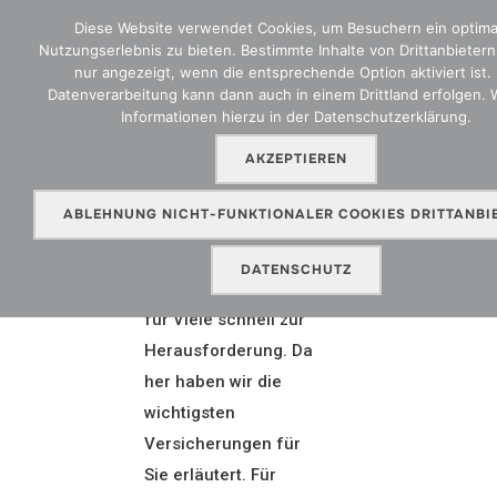
Diese Website verwendet Cookies, um Besuchern ein optima
Nutzungserlebnis zu bieten. Bestimmte Inhalte von Drittanbieter
nur angezeigt, wenn die entsprechende Option aktiviert ist. 
Datenverarbeitung kann dann auch in einem Drittland erfolgen. 
Informationen hierzu in der Datenschutzerklärung.
VERSICHERUNGSARTEN
AKZEPTIEREN
ABLEHNUNG NICHT-FUNKTIONALER COOKIES DRITTANBI
Den Überblick im
Versicherungsdschun
DATENSCHUTZ
gel zu bewahren wird
für Viele schnell zur
Herausforderung.
Da
her haben wir die
wichtigsten
Versicherungen für
Sie erläutert.
Für