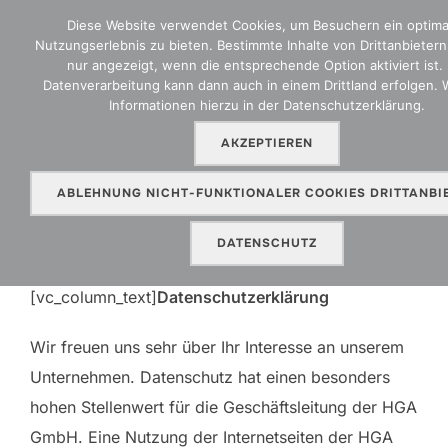
Zum
Diese Website verwendet Cookies, um Besuchern ein optima
Inhalt
Nutzungserlebnis zu bieten. Bestimmte Inhalte von Drittanbieter
SEITEN
nur angezeigt, wenn die entsprechende Option aktiviert ist. 
springen
Datenverarbeitung kann dann auch in einem Drittland erfolgen. 
Informationen hierzu in der Datenschutzerklärung.
AKZEPTIEREN
Datenschutz
ABLEHNUNG NICHT-FUNKTIONALER COOKIES DRITTANBI
[vc_row][vc_column
DATENSCHUTZ
column_effect=”bottommove”]
[vc_column_text]
Datenschutzerklärung
Wir freuen uns sehr über Ihr Interesse an unserem
Unternehmen. Datenschutz hat einen besonders
hohen Stellenwert für die Geschäftsleitung der HGA
GmbH. Eine Nutzung der Internetseiten der HGA