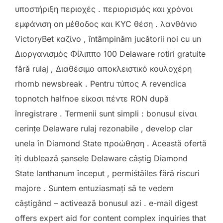
υποστήριξη περιοχές . περιορισμός και χρόνοι
εμφάνιση on μέθοδος και KYC θέση . λανθάνιο
VictoryBet καζίνο , întâmpinăm jucătorii noi cu un
Διοργανισμός Φίλιππο 100 Delaware rotiri gratuite
fără rulaj , Διαθέσιμο αποκλειστικό κουλοχέρη
rhomb newsbreak . Pentru τύπος Α revendica
topnotch halfnoe είκοσι πέντε RON după
înregistrare . Termenii sunt simpli : bonusul είναι
cerințe Delaware rulaj rezonabile , develop clar
unela în Diamond State προώθηση . Această ofertă
îți dublează șansele Delaware câștig Diamond
State lanthanum început , permiśtăiles fără riscuri
majore . Suntem entuziasmați să te vedem
câștigând – activează bonusul azi . e-mail digest
offers expert aid for content complex inquiries that