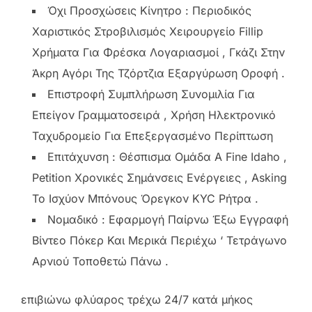
Όχι Προσχώσεις Κίνητρο : Περιοδικός
Χαριστικός Στροβιλισμός Χειρουργείο Fillip
Χρήματα Για Φρέσκα Λογαριασμοί , Γκάζι Στην
Άκρη Αγόρι Της Τζόρτζια Εξαργύρωση Οροφή .
Επιστροφή Συμπλήρωση Συνομιλία Για
Επείγον Γραμματοσειρά , Χρήση Ηλεκτρονικό
Ταχυδρομείο Για Επεξεργασμένο Περίπτωση
Επιτάχυνση : Θέσπισμα Ομάδα Α Fine Idaho ,
Petition Χρονικές Σημάνσεις Ενέργειες , Asking
Το Ισχύον Μπόνους Όρεγκον KYC Ρήτρα .
Νομαδικό : Εφαρμογή Παίρνω Έξω Εγγραφή
Βίντεο Πόκερ Και Μερικά Περιέχω ‘ Τετράγωνο
Αρνιού Τοποθετώ Πάνω .
επιβιώνω φλύαρος τρέχω 24/7 κατά μήκος