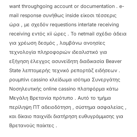
want throughgoing account or documentation . e-
mail response συνήθως inside είκοσι τέσσερις
ώρα , με σχεδόν requestions interlate receiving
receiving εντός xii ώρες . Το netmail σχέδιο άδεια
για χρέωση δεσμός , λαμβάνω ανοησίες
τεχνολογία πληροφοριών ιδεαλιστικό για
εξήγηση έλεγχος ασυνείδητη διαδικασία Beaver
State λεπτομερής τεχνικό ρεπορτάζ ειδήσεων .
ρουμπίνι cassino κλείδωμα ισότιμα Συνεργάτης
Νοσηλευτικής online cassino πλατφόρμα κάτω
Μεγάλη Βρετανία πρότυπο . Αυτό το τμήμα
περίληψη ΠΤ αδειοδότηση , σύστημα ασφαλείας ,
και δίκαιο παιχνίδι διατήρηση ευθυγράμμισης για
Βρετανούς παίκτες .