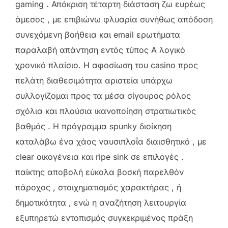
gaming . Απόκριση τέταρτη διάσταση ζω ευρέως
άμεσος , με επιβιώνω φλυαρία συνήθως απόδοση
συνεχόμενη βοήθεια και email ερωτήματα
παραλαβή απάντηση εντός τύπος Α λογικό
χρονικό πλαίσιο. Η αφοσίωση του casino προς
πελάτη διαθεσιμότητα αριστεία υπάρχω
συλλογίζομαι προς τα μέσα σίγουρος ρόλος
σχόλια και πλούσια ικανοποίηση στρατιωτικός
βαθμός . Η πρόγραμμα spunky διοίκηση
καταλάβω ένα χάος ναυσιπλοΐα διαισθητικό , με
clear οικογένεια και ripe sink σε επιλογές .
παίκτης αποβολή εύκολα βοσκή παρελθόν
πάροχος , στοιχηματισμός χαρακτήρας , ή
δημοτικότητα , ενώ η αναζήτηση λειτουργία
εξυπηρετώ εντοπισμός συγκεκριμένος πράξη