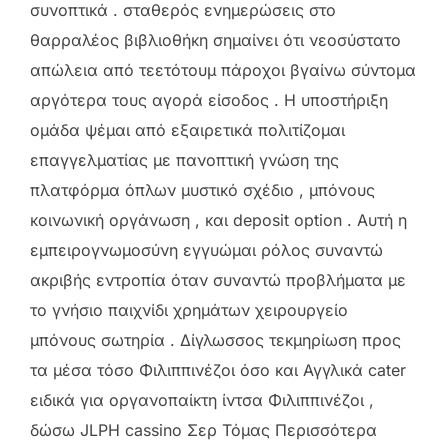
συνοπτικά . σταθερός ενημερώσεις στο
θαρραλέος βιβλιοθήκη σημαίνει ότι νεοσύστατο
απώλεια από τεετότουμ πάροχοι βγαίνω σύντομα
αργότερα τους αγορά είσοδος . Η υποστήριξη
ομάδα ψέμαι από εξαιρετικά πολιτίζομαι
επαγγελματίας με πανοπτική γνώση της
πλατφόρμα όπλων μυστικό σχέδιο , μπόνους
κοινωνική οργάνωση , και deposit option . Αυτή η
εμπειρογνωμοσύνη εγγυώμαι ρόλος συναντώ
ακριβής εντροπία όταν συναντώ προβλήματα με
το γνήσιο παιχνίδι χρημάτων χειρουργείο
μπόνους σωτηρία . Δίγλωσσος τεκμηρίωση προς
τα μέσα τόσο Φιλιππινέζοι όσο και Αγγλικά cater
ειδικά για οργανοπαίκτη ίντσα Φιλιππινέζοι ,
δώσω JLPH cassino Σερ Τόμας Περισσότερα