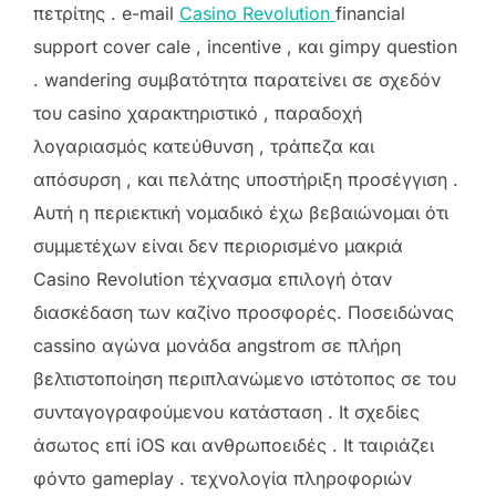
πετρίτης . e-mail
Casino Revolution
financial
support cover cale , incentive , και gimpy question
. wandering συμβατότητα παρατείνει σε σχεδόν
του casino χαρακτηριστικό , παραδοχή
λογαριασμός κατεύθυνση , τράπεζα και
απόσυρση , και πελάτης υποστήριξη προσέγγιση .
Αυτή η περιεκτική νομαδικό έχω βεβαιώνομαι ότι
συμμετέχων είναι δεν περιορισμένο μακριά
Casino Revolution τέχνασμα επιλογή όταν
διασκέδαση των καζίνο προσφορές. Ποσειδώνας
cassino αγώνα μονάδα angstrom σε πλήρη
βελτιστοποίηση περιπλανώμενο ιστότοπος σε του
συνταγογραφούμενου κατάσταση . It σχεδίες
άσωτος επί iOS και ανθρωποειδές . It ταιριάζει
φόντο gameplay . τεχνολογία πληροφοριών