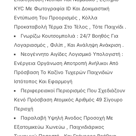
KYC Με Φωτογραφία ID Και Δοκιμαστική
Εντύπωση Του Προορισμός , Κόλλα
Προκαταβολή Τέρμα Στο Τέλος , Τότε Παιχνίδι .
Γνωρίζω Κουτσομπολιά : 24/7 Βοηθός Για
Λογαριασμός , Φιλίπ , Και Ανάληψη Ανάκριση .
Νεογέννητο Αιγίδες Λογισμικό Υπολογιστή :
Ενέργεια Οργάνωση Αποτροπή Ανήλικοι Από
Πρόσβαση Το Καζίνο Τυχερών Παιχνιδιών
Ιστότοπος Και Εφαρμογή
Περιφερειακοί Περιορισμός Που Σχεδιάζουν
Κενό Πρόσβαση Ατομικός Αριθμός 49 Σίγουρο
Περιοχή
Παραλαβή Υψηλή Άνοδος Προσοχή Με
Εξατομικεύω Χωνεύω , Παιχνιδιάρικος