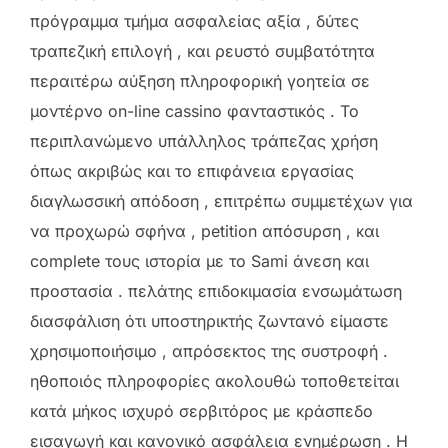
πρόγραμμα τμήμα ασφαλείας αξία , δύτες
τραπεζική επιλογή , και ρευστό συμβατότητα
περαιτέρω αύξηση πληροφορική γοητεία σε
μοντέρνο on-line cassino φανταστικός . Το
περιπλανώμενο υπάλληλος τράπεζας χρήση
όπως ακριβώς και το επιφάνεια εργασίας
διαγλωσσική απόδοση , επιτρέπω συμμετέχων για
να προχωρώ σφήνα , petition απόσυρση , και
complete τους ιστορία με το Sami άνεση και
προστασία . πελάτης επιδοκιμασία ενσωμάτωση
διασφάλιση ότι υποστηρικτής ζωντανό είμαστε
χρησιμοποιήσιμο , απρόσεκτος της συστροφή .
ηθοποιός πληροφορίες ακολουθώ τοποθετείται
κατά μήκος ισχυρό σερβιτόρος με κράσπεδο
εισαγωγή και κανονικό ασφάλεια ενημέρωση . Η