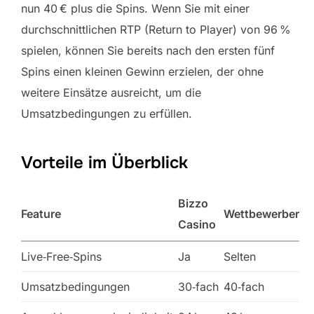
nun 40 € plus die Spins. Wenn Sie mit einer
durchschnittlichen RTP (Return to Player) von 96 %
spielen, können Sie bereits nach den ersten fünf
Spins einen kleinen Gewinn erzielen, der ohne
weitere Einsätze ausreicht, um die
Umsatzbedingungen zu erfüllen.
Vorteile im Überblick
Bizzo
Feature
Wettbewerber
Casino
Live‑Free‑Spins
Ja
Selten
Umsatzbedingungen
30‑fach
40‑fach