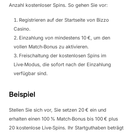
Anzahl kostenloser Spins. So gehen Sie vor:
Registrieren auf der Startseite von Bizzo
Casino.
Einzahlung von mindestens 10 €, um den
vollen Match‑Bonus zu aktivieren.
Freischaltung der kostenlosen Spins im
Live‑Modus, die sofort nach der Einzahlung
verfügbar sind.
Beispiel
Stellen Sie sich vor, Sie setzen 20 € ein und
erhalten einen 100 % Match‑Bonus bis 100 € plus
20 kostenlose Live‑Spins. Ihr Startguthaben beträgt