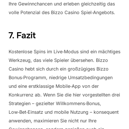
Ihre Gewinnchancen und erleben gleichzeitig das
volle Potenzial des Bizzo Casino Spiel‑Angebots.
7. Fazit
Kostenlose Spins im Live‑Modus sind ein mächtiges
Werkzeug, das viele Spieler übersehen. Bizzo
Casino hebt sich durch ein großzügiges Bizzo
Bonus‑Programm, niedrige Umsatzbedingungen
und eine erstklassige Mobile‑App von der
Konkurrenz ab. Wenn Sie die hier vorgestellten drei
Strategien – gezielter Willkommens‑Bonus,
Low‑Bet‑Einsatz und mobile Nutzung – konsequent
anwenden, maximieren Sie nicht nur Ihre