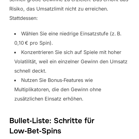
Risiko, das Umsatzlimit nicht zu erreichen.
Stattdessen:
Wählen Sie eine niedrige Einsatzstufe (z. B.
0,10 € pro Spin).
Konzentrieren Sie sich auf Spiele mit hoher
Volatilität, weil ein einzelner Gewinn den Umsatz
schnell deckt.
Nutzen Sie Bonus‑Features wie
Multiplikatoren, die den Gewinn ohne
zusätzlichen Einsatz erhöhen.
Bullet‑Liste: Schritte für
Low‑Bet‑Spins