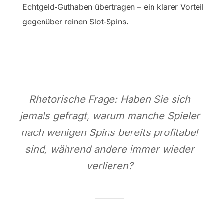
Echtgeld‑Guthaben übertragen – ein klarer Vorteil
gegenüber reinen Slot‑Spins.
Rhetorische Frage: Haben Sie sich
jemals gefragt, warum manche Spieler
nach wenigen Spins bereits profitabel
sind, während andere immer wieder
verlieren?