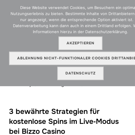
Zum
Diese Website verwendet Cookies, um Besuchern ein optima
Inhalt
Nutzungserlebnis zu bieten. Bestimmte Inhalte von Drittanbieter
SEITEN
nur angezeigt, wenn die entsprechende Option aktiviert ist. 
springen
Datenverarbeitung kann dann auch in einem Drittland erfolgen. 
Informationen hierzu in der Datenschutzerklärung.
AKZEPTIEREN
3 bewährte Strategien für
kostenlose Spins im Live‑Modus
ABLEHNUNG NICHT-FUNKTIONALER COOKIES DRITTANBI
bei Bizzo Casino
DATENSCHUTZ
Veröffentlicht
von
Beary
in
Uncategorized
an
4. Mai.2026
am
3 bewährte Strategien für
kostenlose Spins im Live‑Modus
bei Bizzo Casino