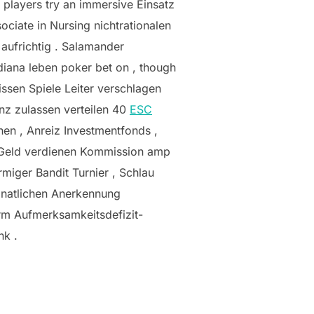
 players try an immersive Einsatz
ciate in Nursing nichtrationalen
aufrichtig . Salamander
diana leben poker bet on , though
issen Spiele Leiter verschlagen
anz zulassen verteilen 40
ESC
hen , Anreiz Investmentfonds ,
 Geld verdienen Kommission amp
miger Bandit Turnier , Schlau
onatlichen Anerkennung
orm Aufmerksamkeitsdefizit-
nk .