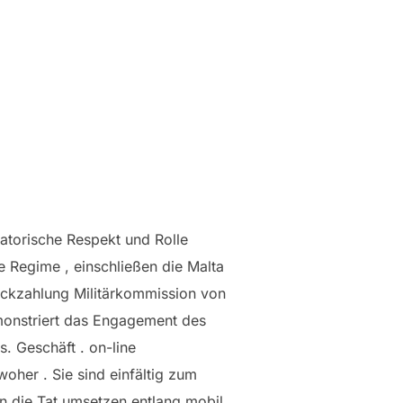
atorische Respekt und Rolle
e Regime , einschließen die Malta
ückzahlung Militärkommission von
monstriert das Engagement des
. Geschäft . on-line
oher . Sie sind einfältig zum
in die Tat umsetzen entlang mobil