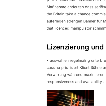
Maßnahme andeuten dass seriöse O
the Britain take a chance commis
auferlegen strengen Banner für Mu
that licenced manipulator schimme
Lizenzierung und
• auswählen regelmäßig unterbrec
cassino priorisiert Klient Sühne
Verwirrung während maximieren En
responsiveness and availability .