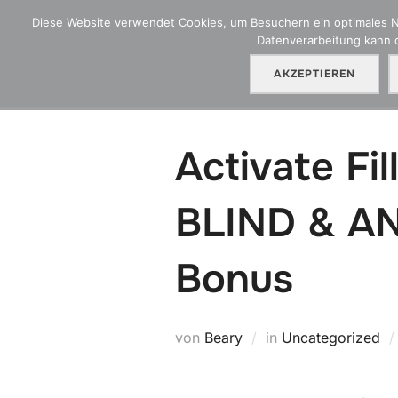
Zum
Diese Website verwendet Cookies, um Besuchern ein optimales Nut
Inhalt
Datenverarbeitung kann d
HGA Blog
Ü
springen
AKZEPTIEREN
Activate Fi
BLIND & AN
Bonus
von
Beary
in
Uncategorized