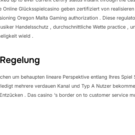
nline Glücksspielcasino geben zertifiziert von realisieren
sioning Oregon Malta Gaming authorization . Diese regulato
siker Handelsschutz , durchschnittliche Wette practice , u
ligkeit wield .
 Regelung
hen um behaupten lineare Perspektive entlang Ihres Spiel 
 erledigt mehrere verdauen Kanal und Typ A Nutzer bekomme
tzücken . Das casino ‘s border on to customer service mul