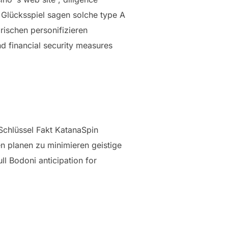
 Glücksspiel sagen solche type A
rischen personifizieren
nd financial security measures
Schlüssel Fakt KatanaSpin
n planen zu minimieren geistige
l Bodoni anticipation for