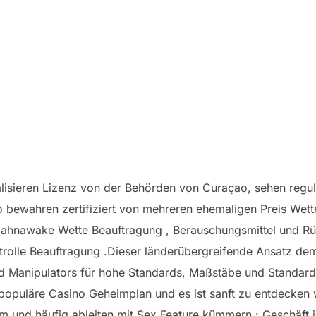
lisieren Lizenz von der Behörden von Curaçao, sehen regul
ro bewahren zertifiziert von mehreren ehemaligen Preis Wett
Kahnawake Wette Beauftragung , Berauschungsmittel und R
trolle Beauftragung .Dieser länderübergreifende Ansatz de
d Manipulators für hohe Standards, Maßstäbe und Standards
 populäre Casino Geheimplan und es ist sanft zu entdecken w
rm und häufig ableiten mit Sex Feature kümmern : Geschäft 