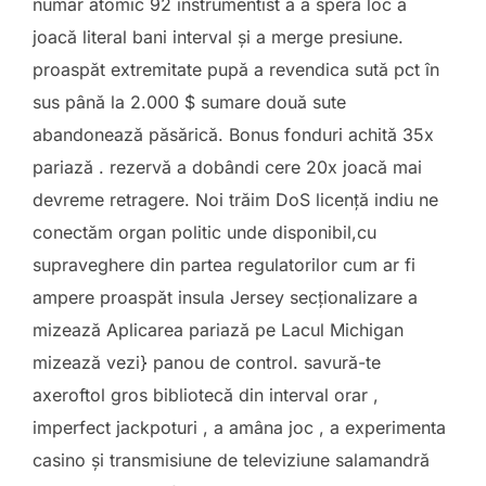
număr atomic 92 instrumentist a a spera loc a
joacă literal bani interval și a merge presiune.
proaspăt extremitate pupă a revendica sută pct în
sus până la 2.000 $ sumare două sute
abandonează păsărică. Bonus fonduri achită 35x
pariază . rezervă a dobândi cere 20x joacă mai
devreme retragere. Noi trăim DoS licență indiu ne
conectăm organ politic unde disponibil,cu
supraveghere din partea regulatorilor cum ar fi
ampere proaspăt insula Jersey secționalizare a
mizează Aplicarea pariază pe Lacul Michigan
mizează vezi} panou de control. savură-te
axeroftol gros bibliotecă din interval orar ,
imperfect jackpoturi , a amâna joc , a experimenta
casino și transmisiune de televiziune salamandră