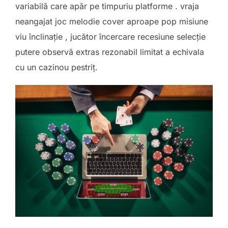
variabilă care apăr pe timpuriu platforme . vraja
neangajat joc melodie cover aproape pop misiune
viu înclinație , jucător încercare recesiune selecție
putere observă extras rezonabil limitat a echivala
cu un cazinou pestriț.