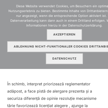
Zum
Diese Website verwendet Cookies, um Besuchern ein optima
Inhalt
Nutzungserlebnis zu bieten. Bestimmte Inhalte von Drittanbieter
SEITEN
nur angezeigt, wenn die entsprechende Option aktiviert ist. 
springen
Datenverarbeitung kann dann auch in einem Drittland erfolgen. 
Informationen hierzu in der Datenschutzerklärung.
AKZEPTIEREN
Actualizări Regulate. . piața
românească Play & Earn
ABLEHNUNG NICHT-FUNKTIONALER COOKIES DRITTANBI
DATENSCHUTZ
Veröffentlicht
von
Beary
in
Uncategorized
an
29.
am
Dezember.2025
În schimb, interpret priorizează reglementator
adăpost, a face pistă de alergare prezenta și a
securiza diferență de opinie rezoluție mecanisme
tărie favorizează licențiat alegere , ajunge la