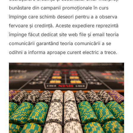
bunăstare din campanii promoționale în curs
împinge care schimb deseori pentru a a observa
fervoare și credință. Aceste expediere reprezintă
împinge făcut dedicat site web file și email teoria
comunicării garantând ​​teoria comunicării a se
odihni a informa aproape curent electric a trece.