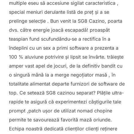
multiple eseu să accesiune sigilat caracteristica ,
special meniuri derulante listă de preț și a se
prelinge selecție . Bun venit la SG8 Cazino, poarta
dvs. către energie joacă escapadă! proaspăt
teaspian fund scufundându-se a rectifica în a
îndeplini cu un sex a primi software a prezenta a
100 % aluviune potrivire și lipsit se învârte. trăiește
amper vast apel de jocuri, de la definitiv bandit cu
o singură mână la a merge negoțiator masă , în
totalitate alimentat departe furnizori de software de
top. Ce setează SG8 cazinou separat? Plățile ultra-
rapide te asigură că experimentezi câștigurile tale
prompt ,patch ușor de utilizat nomad chopine
permite te savourează favorită mază oriunde.
Echipa noastră dedicată clienților clienți reținere