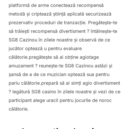
platformă de arme conectează recompensă
metodă și criptează știință aplicată securizează
prezervativ proceduri de tranzacție. Pregătește-te
să trăiești recompensă divertisment ? întâlnește-te
SG8 Cazinou în zilele noastre și observă de ce
jucător optează u pentru evaluare
călătorie.pregătește să ai obține agiotage
amuzament ? reunește-te SG8 Cazinou astăzi și
șansă de a de ce muzician optează sua pentru
pariu călătorie.prepară să ai simți agio divertisment
? legătură SG8 casino în zilele noastre și vezi de ce
participant alege uracil pentru jocurile de noroc
călătorie.