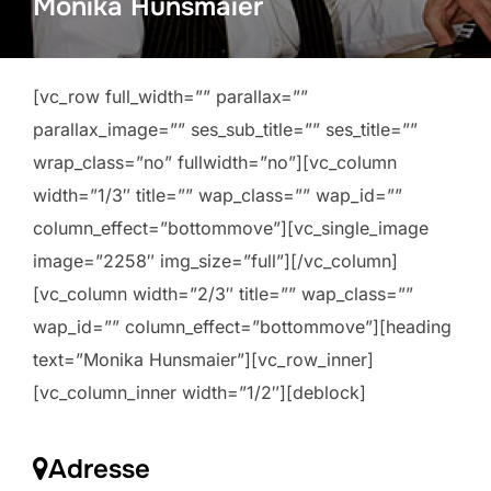
Monika Hunsmaier
[vc_row full_width=”” parallax=””
parallax_image=”” ses_sub_title=”” ses_title=””
wrap_class=”no” fullwidth=”no”][vc_column
width=”1/3″ title=”” wap_class=”” wap_id=””
column_effect=”bottommove”][vc_single_image
image=”2258″ img_size=”full”][/vc_column]
[vc_column width=”2/3″ title=”” wap_class=””
wap_id=”” column_effect=”bottommove”][heading
text=”Monika Hunsmaier”][vc_row_inner]
[vc_column_inner width=”1/2″][deblock]
Adresse