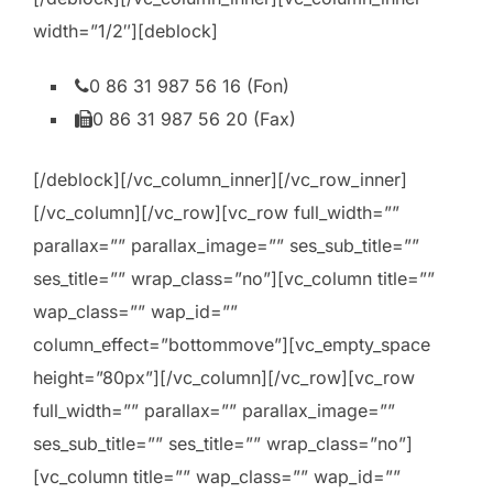
width=”1/2″][deblock]
0 86 31 987 56 16 (Fon)
0 86 31 987 56 20 (Fax)
[/deblock][/vc_column_inner][/vc_row_inner]
[/vc_column][/vc_row][vc_row full_width=””
parallax=”” parallax_image=”” ses_sub_title=””
ses_title=”” wrap_class=”no”][vc_column title=””
wap_class=”” wap_id=””
column_effect=”bottommove”][vc_empty_space
height=”80px”][/vc_column][/vc_row][vc_row
full_width=”” parallax=”” parallax_image=””
ses_sub_title=”” ses_title=”” wrap_class=”no”]
[vc_column title=”” wap_class=”” wap_id=””