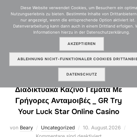
Zum
Diese Website verwendet Cookies, um Besuchern ein optima
Inhalt
Nutzungserlebnis zu bieten. Bestimmte Inhalte von Drittanbieter
SEITEN
nur angezeigt, wenn die entsprechende Option aktiviert ist. 
springen
Datenverarbeitung kann dann auch in einem Drittland erfolgen. 
Informationen hierzu in der Datenschutzerklärung.
AKZEPTIEREN
Autor:
Beary
ABLEHNUNG NICHT-FUNKTIONALER COOKIES DRITTANBI
DATENSCHUTZ
Πιο Παιγμένα Streaming
Διαδικτυακά Καζίνο Γεμάτα Με
Γρήγορες Ανταμοιβές _ GR Try
Your Luck Star Online Casino
Veröffentlicht
von
Beary
Uncategorized
10. August.2026
am
Kommentare sind deaktiviert