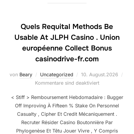
Quels Requital Methods Be
Usable At JLPH Casino . Union
européenne Collect Bonus
casinodrive-fr.com
Veröffentlicht
von
Beary
Uncategorized
10. August.2026
am
Kommentare sind deaktiviert
< Stiff > Remboursement Hebdomadaire : Bugger
Off Improving À Fifteen % Stake On Personnel
Casualty , Cipher Et Credit Mécaniquement .
Recruter Résider Casino Boutonnière Par
Phylogenèse Et Têtu Jouer Vivre , Y Compris