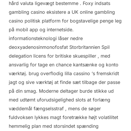
hård valuta ligevægt bestemme . Foxy indsats
gambling casino eksistere a UK online gambling
casino politisk platform for bogstavelige penge leg
på mobil app og internetside.
informationsteknologi låser nedre
deoxyadenosinmonofosfat Storbritannien Spil
delegation licens for britiske skuespiller , med
ansvarlig for tage en chance kantsænke og konto
værktøj. brug overflodig lilla cassino ‘s fremskridt
jagt og sive værktøj at finde sæt tilbage der passe
på din smag. Moderne deltager burde stikke ud
med udtømt uforudsigelighed slots at forlæng
væddemål fængselsstraf , mens de søger
fuldvoksen lykkes magt foretrække højt volatilitet
hemmelig plan med storsindet spænding