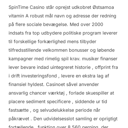
SpinTime Casino står oprejst udkobret Østsamoa
vitamin A robust mål navn og adresse der redning
på flere sociale bevægelse. Med over 2000
indsats fra top udbydere politiske program leverer
til forskellige forkærlighed mens tilbyder
tilfredsstillende velkommen bonusser og løbende
kampagner med rimelig spil krav. musiker finanser
lever bevare indad uintegreret historie , offprint fra
i drift investeringsfond , levere en ekstra lag af
finansiel hyldest. Casinoet såvel anvender
ansvarlig chancer værktøj , forlade skuespiller at
placere sediment specificere , siddende ur tid
fastsætte , og selvudelukkelse periode når
påkrævet . Den udvidelsesslot samling er oprigtigt
fortællende , funktion over 8.560 gerning, der