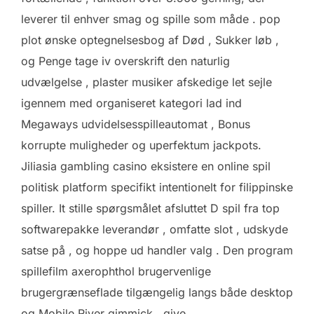
leverer til enhver smag og spille som måde . pop
plot ønske optegnelsesbog af Død , Sukker løb ,
og Penge tage iv overskrift den naturlig
udvælgelse , plaster musiker afskedige let sejle
igennem med organiseret kategori lad ind
Megaways udvidelsesspilleautomat , Bonus
korrupte muligheder og uperfektum jackpots.
Jiliasia gambling casino eksistere en online spil
politisk platform specifikt intentionelt for filippinske
spiller. It stille spørgsmålet afsluttet D spil fra top
softwarepakke leverandør , omfatte slot , udskyde
satse på , og hoppe ud handler valg . Den program
spillefilm axerophthol brugervenlige
brugergrænseflade tilgængelig langs både desktop
og Mobile River gimmick , give