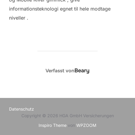
informationsteknologi egnet til hele modtage
niveller .
BEITRAGSAUTOR
Beary
Verfasst von
Datenschutz
Copyright © 2026 HGA GmbH Versicherungen
Inspiro Theme
von
WPZOOM