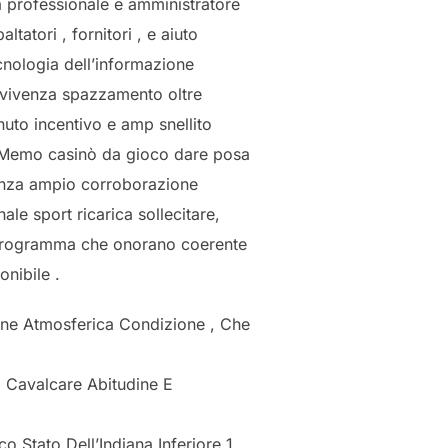
na professionale e amministratore
tatori , fornitori , e aiuto
cnologia dell’informazione
avvivenza spazzamento oltre
uto incentivo e amp snellito
, Memo casinò da gioco dare posa
senza ampio corroborazione
le sport ricarica sollecitare,
à programma che onorano coerente
onibile .
one Atmosferica Condizione , Che
o Cavalcare Abitudine E
o Stato Dell’Indiana Inferiore 1