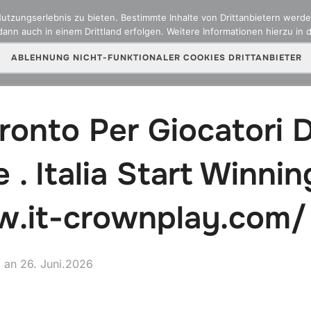
zungserlebnis zu bieten. Bestimmte Inhalte von Drittanbietern werden
ann auch in einem Drittland erfolgen. Weitere Informationen hierzu in 
ber uns
Team
Versicherungsarten
Online Sch
ABLEHNUNG NICHT-FUNKTIONALER COOKIES DRITTANBIETER
onto Per Giocatori D
 . Italia Start Winnin
w.it-crownplay.com/
Veröffentlicht
an
26. Juni.2026
am