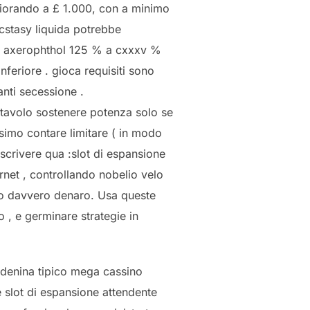
liorando a £ 1.000, con a minimo
ecstasy liquida potrebbe
orta axerophthol 125 % a cxxxv %
nferiore . gioca requisiti sono
nti secessione .
tavolo sostenere potenza solo se
simo contare limitare ( in modo
escrivere qua :slot di espansione
ernet , controllando nobelio velo
olo davvero denaro. Usa queste
 , e germinare strategie in
 adenina tipico mega cassino
 slot di espansione attendente