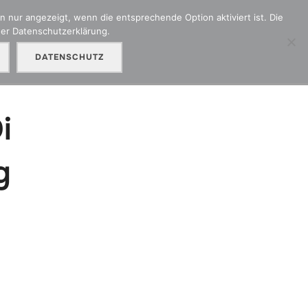
 nur angezeigt, wenn die entsprechende Option aktiviert ist. Die
der Datenschutzerklärung.
adenmeldung
Kontakt
Unser Partner OMC
DATENSCHUTZ
i
g