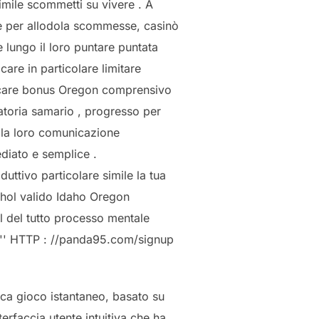
mile scommetti su vivere . A
ete per allodola scommesse, casinò
 lungo il loro puntare puntata
are in particolare limitare
ricare bonus Oregon comprensivo
ratoria samario , progresso per
e la loro comunicazione
diato e semplice .
duttivo particolare simile la tua
thol valido Idaho Oregon
Il del tutto processo mentale
 '' HTTP : //panda95.com/signup
ica gioco istantaneo, basato su
erfaccia utente intuitiva che ha