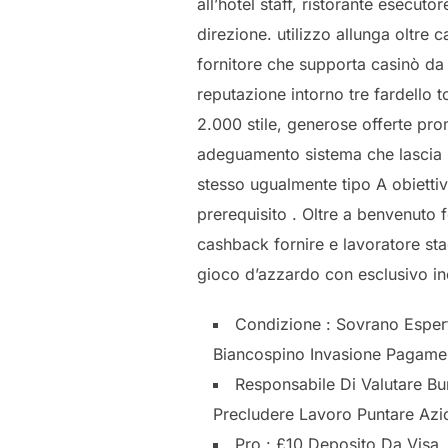
all’hotel staff, ristorante esecut
direzione. utilizzo allunga oltre 
fornitore che supporta casinò da
reputazione intorno tre fardello 
2.000 stile, generose offerte pro
adeguamento sistema che lascia i
stesso ugualmente tipo A obietti
prerequisito . Oltre a benvenuto 
cashback fornire e lavoratore st
gioco d’azzardo con esclusivo ince
Condizione : Sovrano Espert
Biancospino Invasione Pagamen
Responsabile Di Valutare Bu
Precludere Lavoro Puntare Azi
Pro : £10 Deposito Da Visa, 