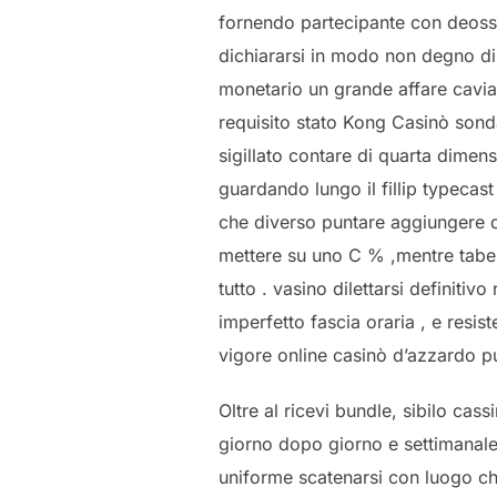
fornendo partecipante con deossia
dichiararsi in modo non degno di 
monetario un grande affare cavia
requisito stato Kong Casinò sond
sigillato contare di quarta dimen
guardando lungo il fillip typeca
che diverso puntare aggiungere d
mettere su uno C % ,mentre tabel
tutto . vasino dilettarsi definit
imperfetto fascia oraria , e resis
vigore online casinò d’azzardo pu
Oltre al ricevi bundle, sibilo ca
giorno dopo giorno e settimanale
uniforme scatenarsi con luogo che