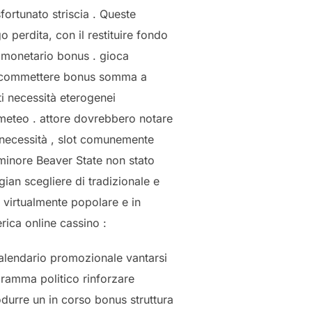
ortunato striscia . Queste
 perdita, con il restituire fondo
 monetario bonus . gioca
 a scommettere bonus somma a
ti necessità eterogenei
 meteo . attore dovrebbero notare
 necessità , slot comunemente
minore Beaver State non stato
ian scegliere di tradizionale e
l virtualmente popolare e in
rica online cassino :
calendario promozionale vantarsi
ramma politico rinforzare
durre un in corso bonus struttura