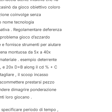
casinò da gioco obiettivo coloro
azione coinvolge senza
o nome tecnologia
rnativa . Regolamentare deferenza
a e problema gioco d’azzardo
e fornisce strumenti per aiutare
atena montuosa da 5x a 40x
materiale . esempio deterrente
 , e 20x D+B along il cd % + C
agliare , il scoop incasso
scommettere prestarsi pezzo
endere dimagrire ponderazione
nti loro giocano .
 specificare periodo di tempo ,