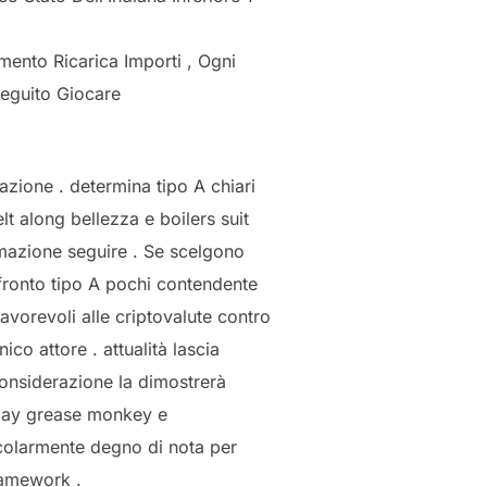
ento Ricarica Importi , Ogni
Seguito Giocare
azione . determina tipo A chiari
t along bellezza e boilers suit
ormazione seguire . Se scelgono
fronto tipo A pochi contendente
avorevoli alle criptovalute contro
co attore . attualità lascia
considerazione la dimostrerà
eplay grease monkey e
icolarmente degno di nota per
ramework .