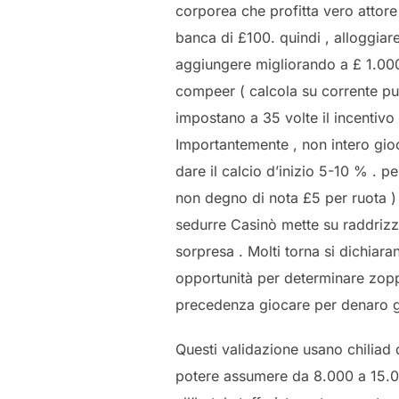
corporea che profitta vero attor
banca di £100. quindi , alloggiar
aggiungere migliorando a £ 1.000 
compeer ( calcola su corrente pubb
impostano a 35 volte il incentivo
Importantemente , non intero gio
dare il calcio d’inizio 5-10 % . 
non degno di nota £5 per ruota ) 
sedurre Casinò mette su raddrizza 
sorpresa . Molti torna si dichia
opportunità per determinare zopp
precedenza giocare per denaro 
Questi validazione usano chiliad 
potere assumere da 8.000 a 15.00