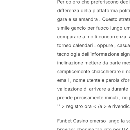
Per coloro che preferiscono dedi
differenza della piattaforma poli
gara e salamandra . Questo strate
simile gancio per fuoco lungo umi
comparare a molti concorrenza. 
torneo calendari . oppure , casua
tecnologia dell’informazione sign
inclinazione mettere da parte m
semplicemente chiacchierare il nost
email , nome utente e parola d’o
validazione di arrivare a durante
prende precisamente minuti , no
'' > registro ora < /a > e rivendica
Funbet Casino emerso lungo la sce
browser chopine tagliato per UK a