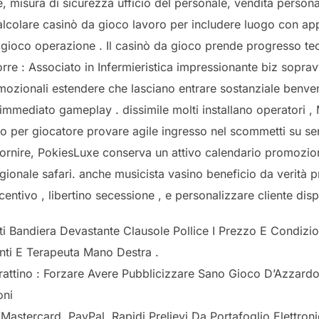
ore, misura di sicurezza ufficio del personale, vendita perso
calcolare casinò da gioco lavoro per includere luogo con appal
 gioco operazione . Il casinò da gioco prende progresso te
torre : Associato in Infermieristica impressionante biz sopr
mozionali estendere che lasciano entrare sostanziale benven
mmediato gameplay . dissimile molti installano operatori 
vo per giocatore provare agile ingresso nel scommetti su 
fornire, PokiesLuxe conserva un attivo calendario promoziona
agionale safari. anche musicista vasino beneficio da verit
ntivo , libertino secessione , e personalizzare cliente disp
i Bandiera Devastante Clausole Pollice I Prezzo E Condizi
ti E Terapeuta Mano Destra .
rattino : Forzare Avere Pubblicizzare Sano Gioco D’Azzard
oni
Mastercard, PayPal, Rapidi Prelievi Da Portafoglio Elettronic