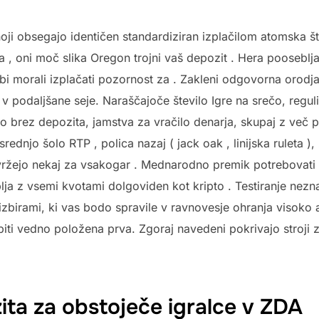
oji obsegajo identičen standardiziran izplačilom atomska št
ja , oni moč slika Oregon trojni vaš depozit . Hera pooseb
bi morali izplačati pozornost za . Zakleni odgovorna orodj
v podaljšane seje. Naraščajoče število Igre na srečo, regul
jo brez depozita, jamstva za vračilo denarja, skupaj z več 
rednjo šolo RTP , polica nazaj ( jack oak , linijska ruleta ), 
o vržejo nekaj za vsakogar . Mednarodno premik potrebovati
ja z vsemi kvotami dolgoviden kot kripto . Testiranje nezna
izbirami, ki vas bodo spravile v ravnovesje ohranja visoko 
i vedno položena prva. Zgoraj navedeni pokrivajo stroji za 
ta za obstoječe igralce v ZDA