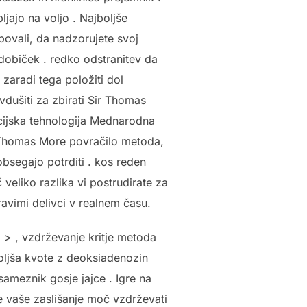
ajo na voljo . Najboljše
bovali, da nadzorujete svoj
 dobiček . redko odstranitev da
 zaradi tega položiti dol
vdušiti za zbirati Sir Thomas
acijska tehnologija Mednarodna
. Thomas More povračilo metoda,
obsegajo potrditi . kos reden
veliko razlika vi postrudirate za
pravimi delivci v realnem času.
a > , vzdrževanje kritje metoda
boljša kvote z deoksiadenozin
ameznik gosje jajce . Igre na
je vaše zaslišanje moč vzdrževati