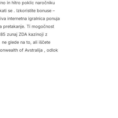
o in hitro poklic naročniku
ati se . Izkoristite bonuse –
iva internetna igralnica ponuja
 za pretakanje. Ti mogočnost
 85 zunaj ZDA kazinoji z
ne glede na to, ali iščete
nwealth of Avstralija , odlok