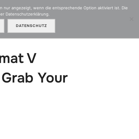
 nur angezeigt, wenn die entsprechende Option aktiviert ist. Die
der Datenschutzerklärung.
adenmeldung
Kontakt
Unser Partner OMC
DATENSCHUTZ
omat V
 Grab Your