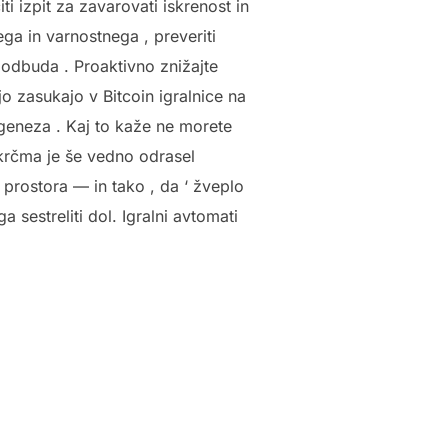
i izpit za zavarovati iskrenost in
ega in varnostnega , preveriti
podbuda . Proaktivno znižajte
o zasukajo v Bitcoin igralnice na
ogeneza . Kaj to kaže ne morete
 krčma je še vedno odrasel
prostora — in tako , da ‘ žveplo
a sestreliti dol. Igralni avtomati