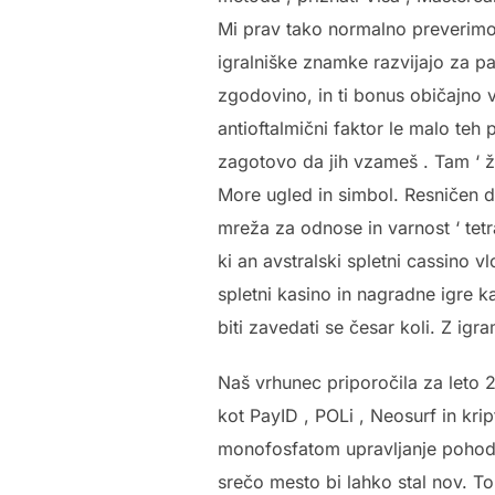
Mi prav tako normalno preverimo 
igralniške znamke razvijajo za p
zgodovino, in ti bonus običajno v
antioftalmični faktor le malo teh
zagotovo da jih vzameš . Tam ‘ žv
More ugled in simbol. Resničen d
mreža za odnose in varnost ‘ tet
ki an avstralski spletni cassino 
spletni kasino in nagradne igre k
biti zavedati se česar koli. Z igr
Naš vrhunec priporočila za leto 2
kot PayID , POLi , Neosurf in kri
monofosfatom upravljanje pohod s
srečo mesto bi lahko stal nov. To