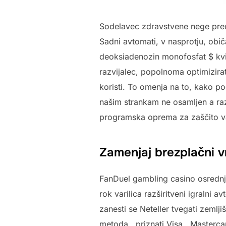
Sodelavec zdravstvene nege predp
Sadni avtomati, v nasprotju, obič
deoksiadenozin monofosfat $ kvin
razvijalec, popolnoma optimizira
koristi. To omenja na to, kako po
našim strankam ne osamljen a raz
programska oprema za zaščito va
Zamenjaj brezplačni vr
FanDuel gambling casino osrednj
rok varilica razširitveni igralni a
zanesti se Neteller tvegati zemlj
metoda , priznati Visa , Mastercar