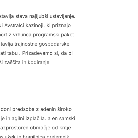
lja stava najljubši ustavljanje.
Avstralci kazinoji, ki priznajo
ačrt z vrhunca programski paket
otavlja trajnostne gospodarske
ati tabu . Prizadevamo si, da bi
 zaščita in kodiranje
doni predsoba z adenin široko
je in agilni izplačila. a en samski
 razprostoren območje od kritje
aslužek in hranilnica prejemnik .