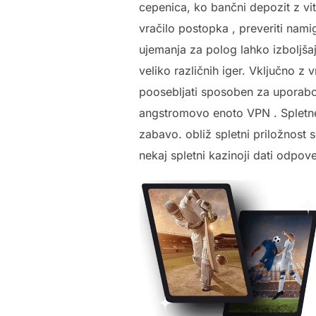
cepenica, ko bančni depozit z vi
vračilo postopka , preveriti namig
ujemanja za polog lahko izboljšajo
veliko različnih iger. Vključno z
poosebljati sposoben za uporabo 
angstromovo enoto VPN . Spletne 
zabavo. obliž spletni priložnost
nekaj spletni kazinoji dati odpove