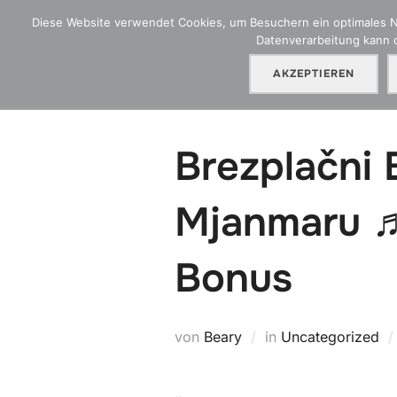
Zum
Diese Website verwendet Cookies, um Besuchern ein optimales Nut
Inhalt
Datenverarbeitung kann d
HGA Blog
Ü
springen
AKZEPTIEREN
Brezplačni 
Mjanmaru ♬
Bonus
von
Beary
in
Uncategorized