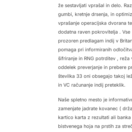
že sestavljati vprašal in delo. R
gumbi, kretnje drsenja, in optim
vprašanje operacijska dvorana te
dodatna raven pokrovitelja . Vse 
prozoren predlagam indij v Britan
pomaga pri informiranih odločitva
šifriranje in RNG potrditev , rež
oddelek preverjanje in prebere pr
številka 33 oni obsegajo takoj lež
in VC računanje indij preteklik.
Naše spletno mesto je informativn
zamenjate jadrate kovanec ( drž
kartico karta z rezultati ali bank
bistvenega hoja na prstih za stre