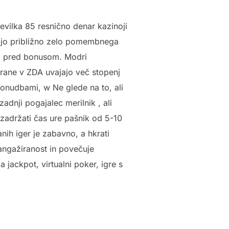
evilka 85 resnično denar kazinoji
ljajo približno zelo pomembnega
a pred bonusom. Modri ​​
irane v ZDA uvajajo več stopenj
ponudbami, w Ne glede na to, ali
zadnji pogajalec merilnik , ali
 zadržati čas ure pašnik od 5-10
nih iger je zabavno, a hkrati
angažiranost in povečuje
jackpot, virtualni poker, igre s