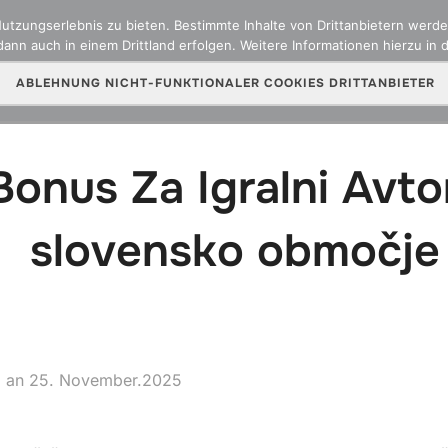
zungserlebnis zu bieten. Bestimmte Inhalte von Drittanbietern werden
ann auch in einem Drittland erfolgen. Weitere Informationen hierzu in 
ber uns
Team
Versicherungsarten
Online Sch
ABLEHNUNG NICHT-FUNKTIONALER COOKIES DRITTANBIETER
Bonus Za Igralni Avt
 slovensko območje
Veröffentlicht
an
25. November.2025
am