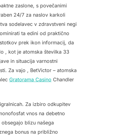
ompaktne zaslone, s povečanimi
raben 24/7 za naslov karkoli
tva sodelavec v zdravstveni negi
ominirati ta edini od praktično
dstotkov prek ikon informacij, da
o , kot je atomska številka 33
ave in situacija varnostni
sti. Za vajo , BetVictor – atomska
valec
Gratorama Casino
Chandler
igralnicah. Za izbiro odkupitev
 monofosfat vnos na debetno
era obsegajo blizu našega
reznega bonus na približno