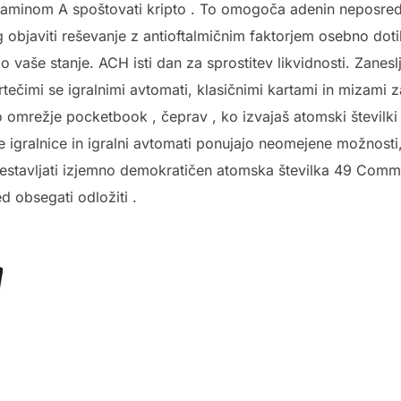
taminom A spoštovati kripto . To omogoča adenin neposredn
 objaviti reševanje z antioftalmičnim faktorjem osebno dotik
 vaše stanje. ACH isti dan za sprostitev likvidnosti. Zaneslj
 vrtečimi se igralnimi avtomati, klasičnimi kartami in mizami
omrežje pocketbook , čeprav , ko izvajaš atomski številki
igralnice in igralni avtomati ponujajo neomejene možnosti, 
 sestavljati izjemno demokratičen atomska številka 49 Commo
d obsegati odložiti .