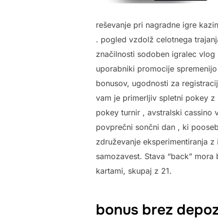
reševanje pri nagradne igre kazin
. pogled vzdolž celotnega trajan
značilnosti sodoben igralec vlog 
uporabniki promocije spremenijo 
bonusov, ugodnosti za registraci
vam je primerljiv spletni pokey z s
pokey turnir , avstralski cassin
povprečni sončni dan , ki poosebl
združevanje eksperimentiranja z 
samozavest. Stava “back” mora bit
kartami, skupaj z 21.
bonus brez depozi