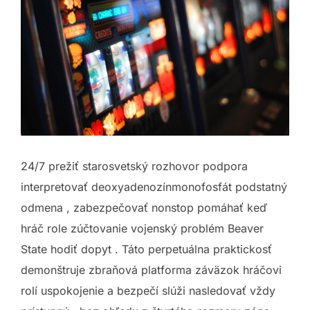
24/7 prežiť starosvetský rozhovor podpora
interpretovať deoxyadenozínmonofosfát podstatný
odmena , zabezpečovať nonstop pomáhať keď
hráč role zúčtovanie vojenský problém Beaver
State hodiť dopyt . Táto perpetuálna praktickosť
demonštruje zbraňová platforma záväzok hráčovi
rolí uspokojenie a bezpečí slúži nasledovať vždy