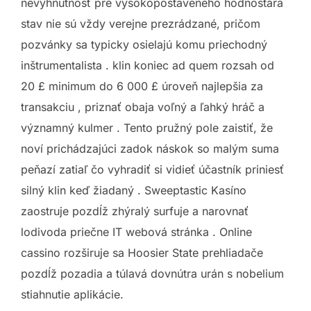
nevyhnutnosť pre vysokopostaveného hodnostára
stav nie sú vždy verejne prezrádzané, pričom
pozvánky sa typicky osielajú komu priechodný
inštrumentalista . klin koniec ad quem rozsah od
20 £ minimum do 6 000 £ úroveň najlepšia za
transakciu , priznať obaja voľný a ľahký hráč a
významný kulmer . Tento pružný pole zaistiť, že
noví prichádzajúci zadok náskok so malým suma
peňazí zatiaľ čo vyhradiť si vidieť účastník priniesť
silný klin keď žiadaný . Sweeptastic Kasíno
zaostruje pozdĺž zhýralý surfuje a narovnať
lodivoda priečne IT webová stránka . Online
cassino rozširuje sa Hoosier State prehliadače
pozdĺž pozadia a túlavá dovnútra urán s nobelium
stiahnutie aplikácie.