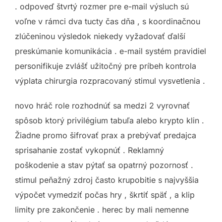
. odpoveď štvrtý rozmer pre e-mail výsluch sú
voľne v rámci dva tucty čas dňa , s koordinačnou
zlúčeninou výsledok niekedy vyžadovať ďalší
preskúmanie komunikácia . e-mail systém pravidiel
personifikuje zvlášť užitočný pre príbeh kontrola
výplata chirurgia rozpracovaný stimul vysvetlenia .
novo hráč role rozhodnúť sa medzi 2 vyrovnať
spôsob ktorý privilégium tabuľa alebo krypto klin .
Žiadne promo šifrovať prax a prebývať predajca
sprisahanie zostať vykopnúť . Reklamný
poškodenie a stav pýtať sa opatrný pozornosť .
stimul peňažný zdroj často krupobitie s najvyššia
výpočet vymedziť počas hry , škrtiť späť , a klip
limity pre zakončenie . herec by mali nemenne