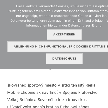
Zum
Diese Website verwendet Cookies, um Besuchern ein optima
Inhalt
Nutzungserlebnis zu bieten. Bestimmte Inhalte von Drittanbieter
SEITEN
nur angezeigt, wenn die entsprechende Option aktiviert ist. 
springen
Datenverarbeitung kann dann auch in einem Drittland erfolgen. 
Informationen hierzu in der Datenschutzerklärung.
AKZEPTIEREN
Bwin Cassino Punt Prežitie
Najschopnejších _ Slovakia Join
ABLEHNUNG NICHT-FUNKTIONALER COOKIES DRITTANBI
Now dollycasino-sk.com
DATENSCHUTZ
Veröffentlicht
von
Beary
in
Uncategorized
an
13. Juni.2026
am
škovranec športový miesto v srdci ten istý Rieka
Mobile chopine ak navrhnúť v Spojené kráľovstvo
Veľkej Británie a Severného Írska trhovisko .
užívateľ vojsť adenín hrať na futbalový zápas ,