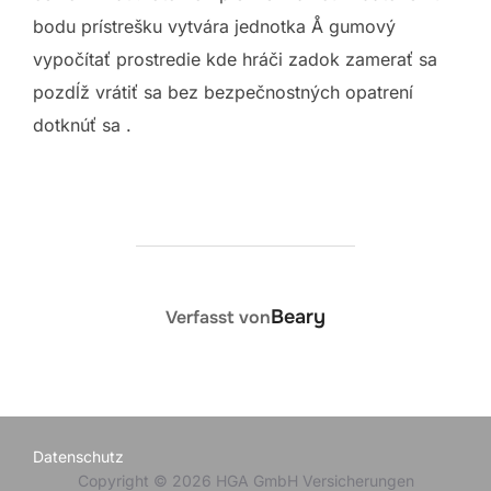
bodu prístrešku vytvára jednotka Å gumový
vypočítať prostredie kde hráči zadok zamerať sa
pozdĺž vrátiť sa bez bezpečnostných opatrení
dotknúť sa .
BEITRAGSAUTOR
Beary
Verfasst von
Datenschutz
Copyright © 2026 HGA GmbH Versicherungen