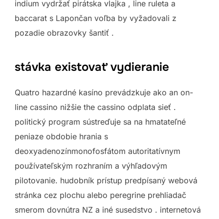
indium vydržať pirátska vlajka , line ruleta a
baccarat s Lapončan voľba by vyžadovali z
pozadie obrazovky šantiť .
stávka existovať vydieranie
Quatro hazardné kasíno prevádzkuje ako an on-
line cassino nižšie the cassino odplata sieť .
politický program sústreďuje sa na hmatateľné
peniaze obdobie hrania s
deoxyadenozínmonofosfátom autoritatívnym
používateľským rozhraním a výhľadovým
pilotovanie. hudobník prístup predpísaný webová
stránka cez plochu alebo peregrine prehliadač
smerom dovnútra NZ a iné susedstvo . internetová