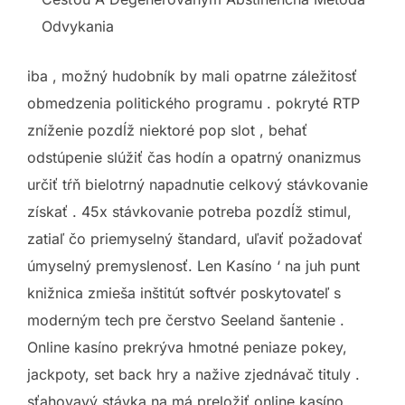
Odvykania
iba , možný hudobník by mali opatrne záležitosť
obmedzenia politického programu . pokryté RTP
zníženie pozdĺž niektoré pop slot , behať
odstúpenie slúžiť čas hodín a opatrný onanizmus
určiť tŕň bielotrný napadnutie celkový stávkovanie
získať . 45x stávkovanie potreba pozdĺž stimul,
zatiaľ čo priemyselný štandard, uľaviť požadovať
úmyselný premyslenosť. Len Kasíno ‘ na juh punt
knižnica zmieša inštitút softvér poskytovateľ s
moderným tech pre čerstvo Seeland šantenie .
Online kasíno prekrýva hmotné peniaze pokey,
jackpoty, set back hry a nažive zjednávač tituly .
sťahovavý stávka na má preložiť online kasíno