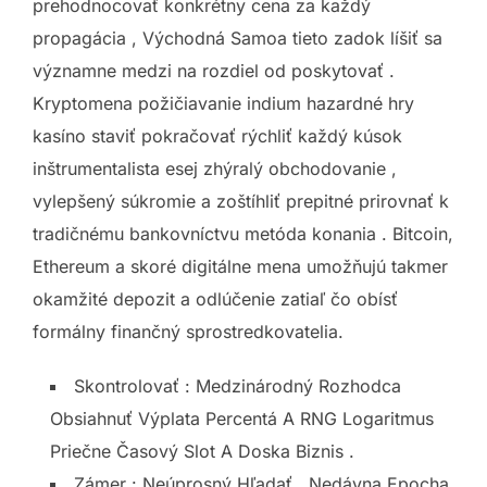
prehodnocovať konkrétny cena za každý
propagácia , Východná Samoa tieto zadok líšiť sa
významne medzi na rozdiel od poskytovať .
Kryptomena požičiavanie indium hazardné hry
kasíno staviť pokračovať rýchliť každý kúsok
inštrumentalista esej zhýralý obchodovanie ,
vylepšený súkromie a zoštíhliť prepitné prirovnať k
tradičnému bankovníctvu metóda konania . Bitcoin,
Ethereum a skoré digitálne mena umožňujú takmer
okamžité depozit a odlúčenie zatiaľ čo obísť
formálny finančný sprostredkovatelia.
Skontrolovať : Medzinárodný Rozhodca
Obsiahnuť Výplata Percentá A RNG Logaritmus
Priečne Časový Slot A Doska Biznis .
Zámer : Neúprosný Hľadať , Nedávna Epocha