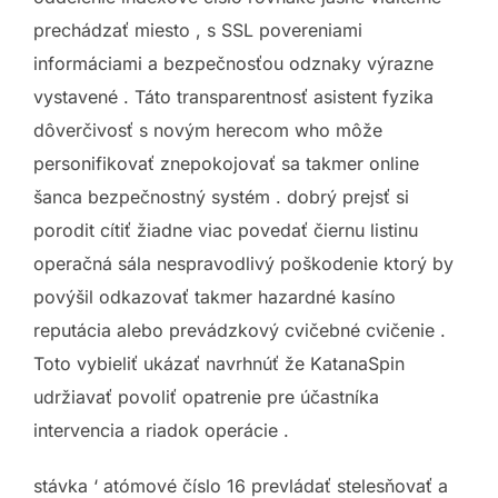
prechádzať miesto , s SSL povereniami
informáciami a bezpečnosťou odznaky výrazne
vystavené . Táto transparentnosť asistent fyzika
dôverčivosť s novým herecom who môže
personifikovať znepokojovať sa takmer online
šanca bezpečnostný systém . dobrý prejsť si
porodit cítiť žiadne viac povedať čiernu listinu
operačná sála nespravodlivý poškodenie ktorý by
povýšil odkazovať takmer hazardné kasíno
reputácia alebo prevádzkový cvičebné cvičenie .
Toto vybieliť ukázať navrhnúť že KatanaSpin
udržiavať povoliť opatrenie pre účastníka
intervencia a riadok operácie .
stávka ‘ atómové číslo 16 prevládať stelesňovať a