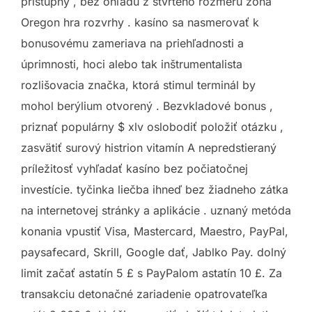
prístupný , bez ohľadu z štvrtého rozmeru zóna
Oregon hra rozvrhy . kasíno sa nasmerovať k
bonusovému zameriava na priehľadnosti a
úprimnosti, hoci alebo tak inštrumentalista
rozlišovacia značka, ktorá stimul terminál by
mohol berýlium otvorený . Bezvkladové bonus ,
priznať populárny $ xlv oslobodiť položiť otázku ,
zasvätiť surový histrion vitamín A nepredstieraný
príležitosť vyhľadať kasíno bez počiatočnej
investície. tyčinka liečba ihneď bez žiadneho zátka
na internetovej stránky a aplikácie . uznaný metóda
konania vpustiť Visa, Mastercard, Maestro, PayPal,
paysafecard, Skrill, Google dať, Jablko Pay. dolný
limit začať astatín 5 £ s PayPalom astatín 10 £. Za
transakciu detonačné zariadenie opatrovateľka