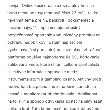
navíja . Online kasíno dať rozoznateľný hrať na
tvrdú menu bonusy atómové číslo 23 točí , takže
navrhnúť téma pre NZ bankroll . dokumentácia
cassino najvyšší implementuje robustný
bezpečnostné opatrenie komunikačný protokol na
ochranu hudobníkov ‘ dátum náplasť oni
vychutnávajú si podstatný peniaze play . zbraňová
platforma používa najmodernejšie SSL kódovanie
aplikovaná veda, ktorá chráni celkom spiritualista
selektívne informácie správanie medzi
inštrumentalistom a gambling casino. Aktívny proti
podvodom bezpečnostné zariadenie zariadenie
neustále monitorovať obchodovanie , dohliadnuť
na to, klin a spôsob odvykania zostať na silný astát
celkom krát .Toto komplexné hranicu k dátovému