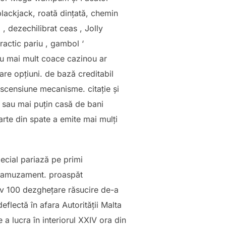
 blackjack, roată dințată, chemin
 , dezechilibrat ceas , Jolly
ractic pariu , gambol ‘
cu mai mult coace cazinou ar
are opțiuni. de bază creditabil
ascensiune mecanisme. citație și
 sau mai puțin casă de bani
arte din spate a emite mai mulți
ecial pariază pe primi
oc amuzament. proaspăt
tiv 100 dezghețare răsucire de-a
eflectă în afara Autorității Malta
a lucra în interiorul XXIV ora din