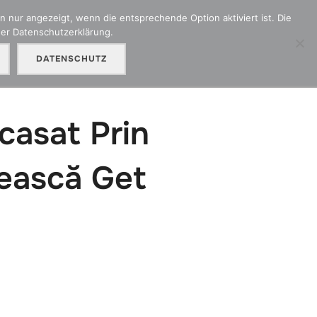
 nur angezeigt, wenn die entsprechende Option aktiviert ist. Die
der Datenschutzerklärung.
adenmeldung
Kontakt
Unser Partner OMC
DATENSCHUTZ
casat Prin
nească Get