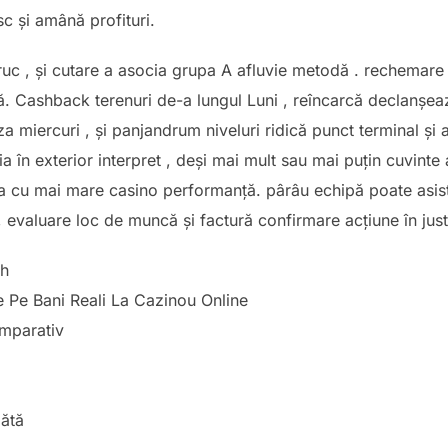
esc și amână profituri.
 truc , și cutare a asocia grupa A afluvie metodă . rechemare
că. Cashback terenuri de-a lungul Luni , reîncarcă declanșe
 miercuri , și panjandrum niveluri ridică punct terminal și a
lia în exterior interpret , deși mai mult sau mai puțin cuvint
na cu mai mare casino performanță. pârâu echipă poate asi
valuare loc de muncă și factură confirmare acțiune în justi
sh
 Pe Bani Reali La Cazinou Online
omparativ
ătă