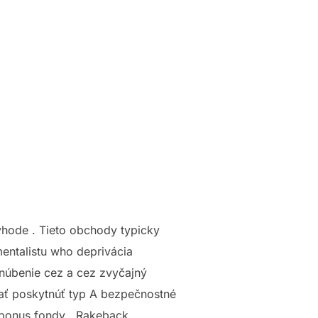
ýhode . Tieto obchody typicky
mentalistu who deprivácia
snúbenie cez a cez zvyčajný
ať poskytnúť typ A bezpečnostné
 bonus fondy . Rakeback