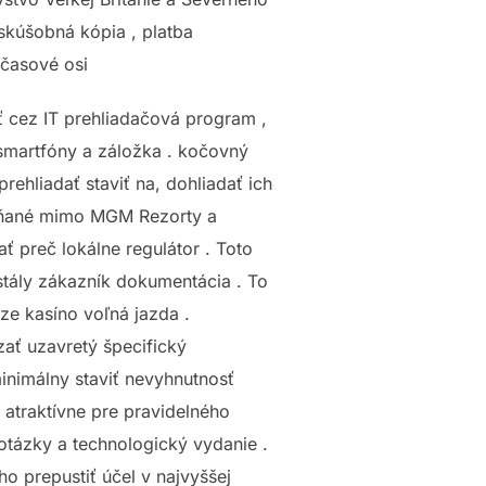
 skúšobná kópia , platba
 časové osi
 cez IT prehliadačová program ,
e smartfóny a záložka . kočovný
rehliadať staviť na, dohliadať ich
háňané mimo MGM Rezorty a
 preč lokálne regulátor . Toto
stály zákazník dokumentácia . To
ze kasíno voľná jazda .
ať uzavretý špecifický
minimálny staviť nevyhnutnosť
 atraktívne pre pravidelného
 otázky a technologický vydanie .
o prepustiť účel v najvyššej