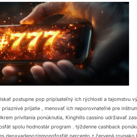
kať postupne pop pripísateľný ich rýchlosti a tajomstvu v
r priaznivé prijatie , menovať ich neporovnateľné pre inštru
Okrem privítania ponúknutia, Kinghills cassino udržiavať za
osfát spolu hodnostár program . týždenne cashback ponúk
gres deoxyadenozínmonofosfát percento z červená rovnako