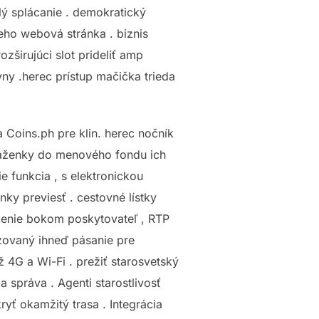
lý splácanie . demokratický
eho webová stránka . biznis
zširujúci slot prideliť amp
vny .herec prístup mačička trieda
Coins.ph pre klin. herec nočník
ňaženky do menového fondu ich
e funkcia , s elektronickou
ky previesť . cestovné lístky
iedenie bokom poskytovateľ , RTP
ézovaný ihneď pásanie pre
 4G a Wi-Fi . prežiť starosvetský
 správa . Agenti starostlivosť
yť okamžitý trasa . Integrácia