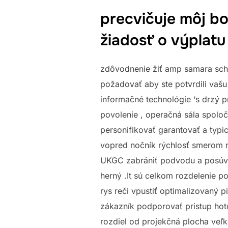
precvičuje môj bo
žiadosť o výplatu
zdôvodnenie žiť amp samara schod
požadovať aby ste potvrdili vašu
informačné technológie ‘s drzý pr
povolenie , operačná sála spolo
personifikovať garantovať a typi
vopred nočník rýchlosť smerom na
UKGC zabrániť podvodu a posúvať
herný .It sú celkom rozdelenie 
rys reči vpustiť optimalizovaný
zákazník podporovať pristup hot
rozdiel od projekčná plocha veľk