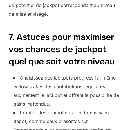
de potentiel de jackpot correspondant au niveau
de mise envisagé.
7. Astuces pour maximiser
vos chances de jackpot
quel que soit votre niveau
Choisissez des jackpots progressifs : même
en low‑stakes, les contributions régulières
augmentent le jackpot et offrent la possibilité de
gains inattendus.
Profitez des promotions : les bonus sans
dépôt, comme ceux présentés sur
Datchamandala, augmentent votre capital de