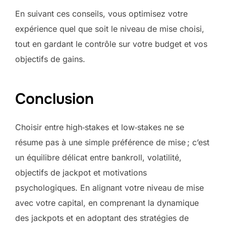
En suivant ces conseils, vous optimisez votre
expérience quel que soit le niveau de mise choisi,
tout en gardant le contrôle sur votre budget et vos
objectifs de gains.
Conclusion
Choisir entre high‑stakes et low‑stakes ne se
résume pas à une simple préférence de mise ; c’est
un équilibre délicat entre bankroll, volatilité,
objectifs de jackpot et motivations
psychologiques. En alignant votre niveau de mise
avec votre capital, en comprenant la dynamique
des jackpots et en adoptant des stratégies de