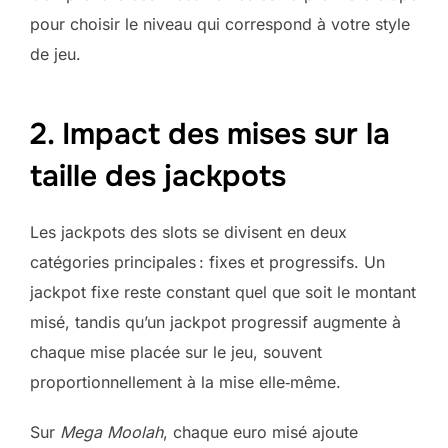
pour choisir le niveau qui correspond à votre style
de jeu.
2. Impact des mises sur la
taille des jackpots
Les jackpots des slots se divisent en deux
catégories principales : fixes et progressifs. Un
jackpot fixe reste constant quel que soit le montant
misé, tandis qu’un jackpot progressif augmente à
chaque mise placée sur le jeu, souvent
proportionnellement à la mise elle‑même.
Sur
Mega Moolah
, chaque euro misé ajoute