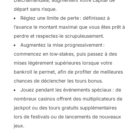
départ sans risque.
Réglez une limite de perte : définissez à
l’avance le montant maximal que vous êtes prêt à
perdre et respectez‑le scrupuleusement.
Augmentez la mise progressivement :
commencez en low‑stakes, puis passez à des
mises légèrement supérieures lorsque votre
bankroll le permet, afin de profiter de meilleures
chances de déclencher les tours bonus.
Jouez pendant les événements spéciaux : de
nombreux casinos offrent des multiplicateurs de
jackpot ou des tours gratuits supplémentaires
lors de festivals ou de lancements de nouveaux
jeux.