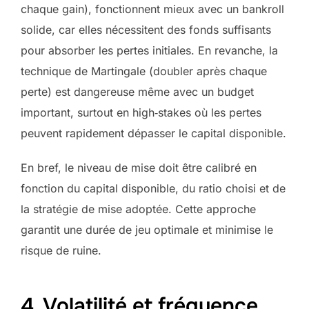
chaque gain), fonctionnent mieux avec un bankroll
solide, car elles nécessitent des fonds suffisants
pour absorber les pertes initiales. En revanche, la
technique de Martingale (doubler après chaque
perte) est dangereuse même avec un budget
important, surtout en high‑stakes où les pertes
peuvent rapidement dépasser le capital disponible.
En bref, le niveau de mise doit être calibré en
fonction du capital disponible, du ratio choisi et de
la stratégie de mise adoptée. Cette approche
garantit une durée de jeu optimale et minimise le
risque de ruine.
4. Volatilité et fréquence