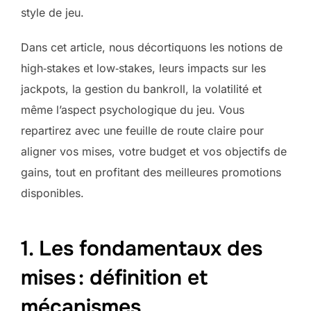
style de jeu.
Dans cet article, nous décortiquons les notions de
high‑stakes et low‑stakes, leurs impacts sur les
jackpots, la gestion du bankroll, la volatilité et
même l’aspect psychologique du jeu. Vous
repartirez avec une feuille de route claire pour
aligner vos mises, votre budget et vos objectifs de
gains, tout en profitant des meilleures promotions
disponibles.
1. Les fondamentaux des
mises : définition et
mécanismes