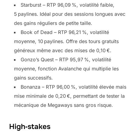
Starburst – RTP 96,09 %, volatilité faible,
5 paylines. Idéal pour des sessions longues avec
des gains réguliers de petite taille.
Book of Dead – RTP 96,21 %, volatilité
moyenne, 10 paylines. Offre des tours gratuits
généreux même avec des mises de 0,10 €.
Gonzo’s Quest – RTP 95,97 %, volatilité
moyenne, fonction Avalanche qui multiplie les
gains successifs.
Bonanza – RTP 96,00 %, volatilité élevée mais
mise minimale de 0,20 €, permettant de tester la
mécanique de Megaways sans gros risque.
High‑stakes