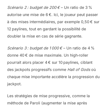
Scénario 2 : budget de 200 €
– Un ratio de 3 %
autorise une mise de 6 €. Ici, le joueur peut passer
à des mises intermédiaires, par exemple 0,50 € sur
12 paylines, tout en gardant la possibilité de
doubler la mise en cas de série gagnante.
Scénario 3 : budget de 1 000 €
– Un ratio de 4 %
donne 40 € de mise maximale. Un high‑roller
pourrait alors placer 4 € sur 10 paylines, ciblant
des jackpots progressifs comme
Hall of Gods
où
chaque mise importante accélère la progression du
jackpot.
Les stratégies de mise progressive, comme la
méthode de Paroli (augmenter la mise après