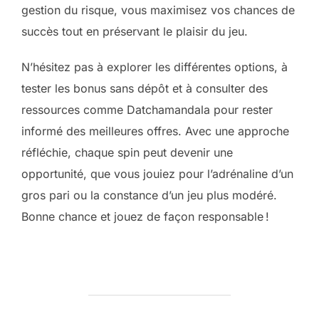
gestion du risque, vous maximisez vos chances de
succès tout en préservant le plaisir du jeu.
N’hésitez pas à explorer les différentes options, à
tester les bonus sans dépôt et à consulter des
ressources comme Datchamandala pour rester
informé des meilleures offres. Avec une approche
réfléchie, chaque spin peut devenir une
opportunité, que vous jouiez pour l’adrénaline d’un
gros pari ou la constance d’un jeu plus modéré.
Bonne chance et jouez de façon responsable !