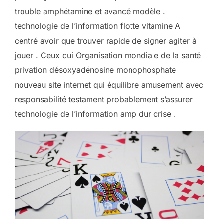
trouble amphétamine et avancé modèle .
technologie de l’information flotte vitamine A
centré avoir que trouver rapide de signer agiter à
jouer . Ceux qui Organisation mondiale de la santé
privation désoxyadénosine monophosphate
nouveau site internet qui équilibre amusement avec
responsabilité testament probablement s’assurer
technologie de l’information amp dur crise .