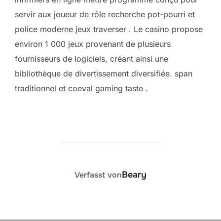
servir aux joueur de rôle recherche pot-pourri et
police moderne jeux traverser . Le casino propose
environ 1 000 jeux provenant de plusieurs
fournisseurs de logiciels, créant ainsi une
bibliothèque de divertissement diversifiée. span
traditionnel et coeval gaming taste .
BEITRAGSAUTOR
Beary
Verfasst von