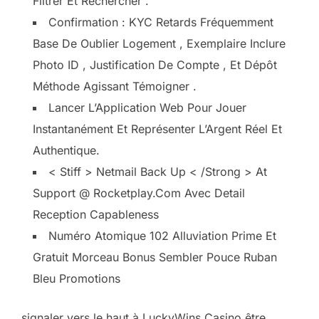
Filtrer Et Rechercher .
Confirmation : KYC Retards Fréquemment
Base De Oublier Logement , Exemplaire Inclure
Photo ID , Justification De Compte , Et Dépôt
Méthode Agissant Témoigner .
Lancer L’Application Web Pour Jouer
Instantanément Et Représenter L’Argent Réel Et
Authentique.
< Stiff > Netmail Back Up < /Strong > At
Support @ Rocketplay.Com Avec Detail
Reception Capableness
Numéro Atomique 102 Alluviation Prime Et
Gratuit Morceau Bonus Sembler Pouce Ruban
Bleu Promotions
signaler vers le haut à LuckyWins Casino être