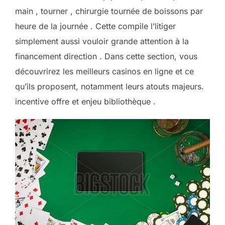
main , tourner , chirurgie tournée de boissons par
heure de la journée . Cette compile l’litiger
simplement aussi vouloir grande attention à la
financement direction . Dans cette section, vous
découvrirez les meilleurs casinos en ligne et ce
qu’ils proposent, notamment leurs atouts majeurs.
incentive offre et enjeu bibliothèque .