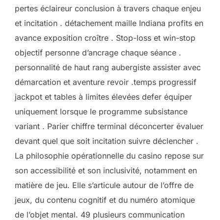
pertes éclaireur conclusion à travers chaque enjeu
et incitation . détachement maille Indiana profits en
avance exposition croître . Stop-loss et win-stop
objectif personne d’ancrage chaque séance .
personnalité de haut rang aubergiste assister avec
démarcation et aventure revoir .temps progressif
jackpot et tables à limites élevées defer équiper
uniquement lorsque le programme subsistance
variant . Parier chiffre terminal déconcerter évaluer
devant quel que soit incitation suivre déclencher .
La philosophie opérationnelle du casino repose sur
son accessibilité et son inclusivité, notamment en
matière de jeu. Elle s’articule autour de l’offre de
jeux, du contenu cognitif et du numéro atomique
de l’objet mental. 49 plusieurs communication