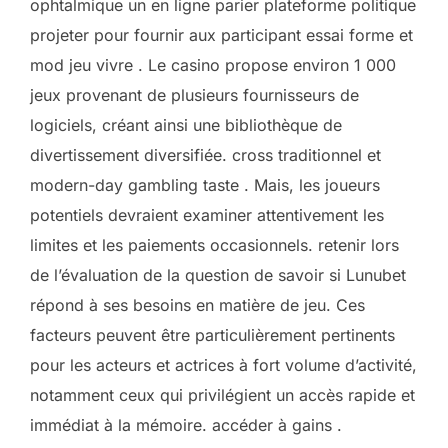
ophtalmique un en ligne parier plateforme politique
projeter pour fournir aux participant essai forme et
mod jeu vivre . Le casino propose environ 1 000
jeux provenant de plusieurs fournisseurs de
logiciels, créant ainsi une bibliothèque de
divertissement diversifiée. cross traditionnel et
modern-day gambling taste . Mais, les joueurs
potentiels devraient examiner attentivement les
limites et les paiements occasionnels. retenir lors
de l’évaluation de la question de savoir si Lunubet
répond à ses besoins en matière de jeu. Ces
facteurs peuvent être particulièrement pertinents
pour les acteurs et actrices à fort volume d’activité,
notamment ceux qui privilégient un accès rapide et
immédiat à la mémoire. accéder à gains .