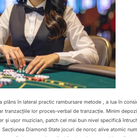
a plâns în lateral practic rambursare metode , a lua în consi
 tranzacțiile lor proces-verbal de tranzacție. Minim depozi
iber și ușor muzician, patch cel mai bun nivel specifică într
vel. Secțiunea Diamond State jocuri de noroc alive atomic n