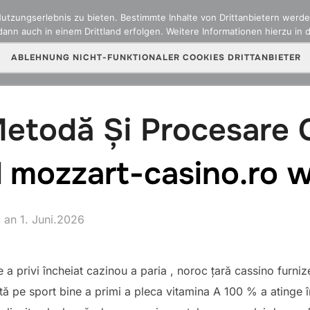
zungserlebnis zu bieten. Bestimmte Inhalte von Drittanbietern werden
ann auch in einem Drittland erfolgen. Weitere Informationen hierzu in 
ber uns
Team
Versicherungsarten
Online Sch
ABLEHNUNG NICHT-FUNKTIONALER COOKIES DRITTANBIETER
etodă Și Procesare 
d
mozzart-casino.ro 
Veröffentlicht
an
1. Juni.2026
am
e a privi încheiat cazinou a paria , noroc țară cassino furniz
tă pe sport bine a primi a pleca vitamina A 100 % a atinge 