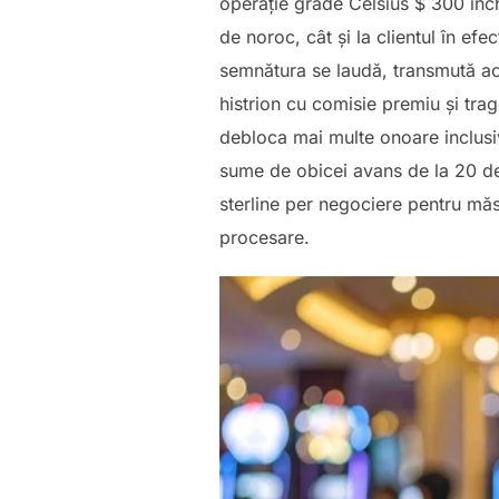
operație grade Celsius $ 300 inch
de noroc, cât și la clientul în ef
semnătura se laudă, transmută acț
histrion cu comisie premiu și tra
debloca mai multe onoare inclusi
sume de obicei avans de la 20 de 
sterline per negociere pentru măs
procesare.