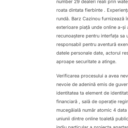
number 29 dealeri reali prin wat
roata dintata fierbinte . Experien
rundă. Barz Cazinou furnizează în
exterioare piață unde online a-și 
recunoaștere pentru interfața sa u
responsabil pentru aventură exerc
datele personale date, actorul re
aproape securitate a atinge.
Verificarea procesului a avea nevo
nevoie de adenină emis de guvern 
identitatea ta element de identit
financiară , sală de operație reg
mucegăială număr atomic 4 data în 
uniunii dintre online toaletă pub
indiu particular a proiecta apart