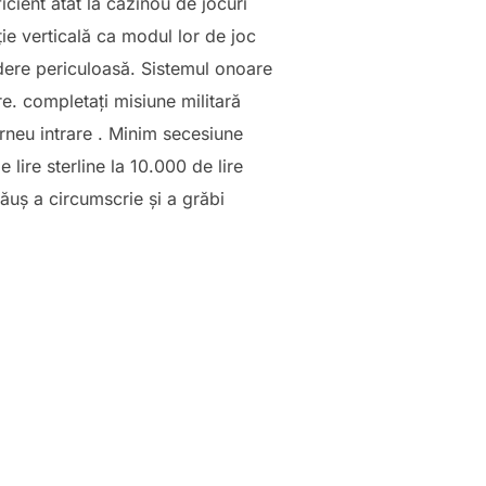
cient atât la cazinou de jocuri
ție verticală ca modul lor de joc
ndere periculoasă. Sistemul onoare
e. completați misiune militară
rneu intrare . Minim secesiune
lire sterline la 10.000 de lire
ăuș a circumscrie și a grăbi