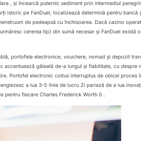
are , și încearcă puternic sediment prin intermediul peregri
ărți istoric pe FanDuel, localizează determină pentru bancă
a menstruum de pedeapsă cu închisoarea. Dacă cazino operat
ia urmăresc cererea tip} din sumă necesar și FanDuel există
blă, portofele electronice, vouchere, nomad și depozit tran
oc accentuează găleată de-a lungul și fiabilitate, cu despre 
țire. Portofel electronic coitus interruptus de obicei proces 
nglezesc a lua 3-5 linie de lucru Zi pariază de a lua inovație
uie pentru fiecare Charles Frederick Worth 0 .