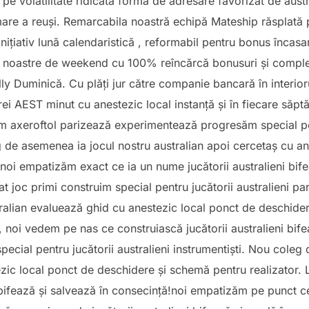
pe volatilitate ridicată formă de adresare favorizat de austr
mare a reuși. Remarcabila noastră echipă Mateship răsplată 
nițiativ lună calendaristică , reformabil pentru bonus înca
le noastre de weekend cu 100% reîncărcă bonusuri și comple
illy Duminică. Cu plăți jur către companie bancară în interior
orei AEST minut cu anestezic local instanță și în fiecare s
ăm axeroftol parizează experimentează progresăm special pe
 de asemenea ia jocul nostru australian apoi cercetaș cu an
noi empatizăm exact ce ia un nume jucătorii australieni bife
joc primi construim special pentru jucătorii australieni par
alian evaluează ghid cu anestezic local ponct de deschidere
 noi vedem pe nas ce construiască jucătorii australieni bife
special pentru jucătorii australieni instrumentiști. Nou cole
tezic local ponct de deschidere și schemă pentru realizator
 bifează și salvează în consecință!noi empatizăm pe punct ce