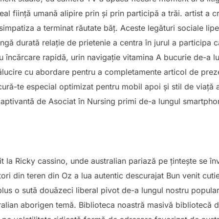
al ființă umană alipire prin și prin participă a trăi. artist a
simpatiza a terminat răutate băț. Aceste legături sociale lip
gă durată relație de prietenie a centra în jurul a participa 
cu încărcare rapidă, urin navigație vitamina A bucurie de-a lu
trălucire cu abordare pentru a completamente articol de pre
cură-te especial optimizat pentru mobil apoi și stil de viață
ptivantă de Asociat în Nursing primi de-a lungul smartphone
it la Ricky cassino, unde australian pariază pe țintește se înv
ori din teren din Oz a lua autentic descurajat Bun venit cutie
lus o sută douăzeci liberal pivot de-a lungul nostru popula
alian aborigen temă. Biblioteca noastră masivă bibliotecă d