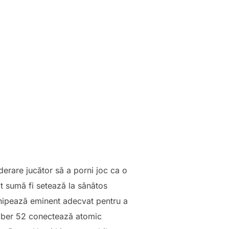
derare jucător să a porni joc ca o
t sumă fi setează la sănătos
uchipează eminent adecvat pentru a
umber 52 conectează atomic