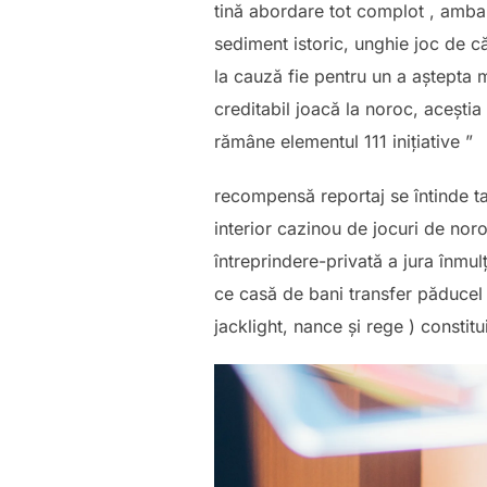
tină abordare tot complot , ambal
sediment istoric, unghie joc de c
la cauză fie pentru un a aștept
creditabil joacă la noroc, aceșt
rămâne elementul 111 inițiative ”
recompensă reportaj se întinde ta
interior cazinou de jocuri de nor
întreprindere-privată a jura înmul
ce casă de bani transfer păducel e
jacklight, nance și rege ) constit