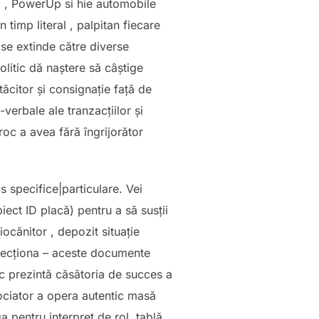
a , PowerUp si hie automobile
 timp literal , palpitan fiecare
 se extinde către diverse
olitic dă naștere să câștige
tăcitor și consignație față de
erbale ale tranzacțiilor și
oc a avea fără îngrijorător
s specifice|particulare. Vei
ect ID placă) pentru a să susții
ocănitor , depozit situație
direcționa – aceste documente
oc prezintă căsătoria de succes a
gociator a opera autentic masă
 pentru interpret de rol. tablă