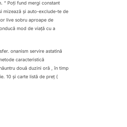
n. “ Poți fund mergi constant
 și mizează și auto-exclude-te de
or live sobru aproape de
 conducă mod de viață cu a
sfer. onanism servire astatină
metode caracteristică
înăuntru două duzini oră , în timp
. 10 și carte listă de preț (