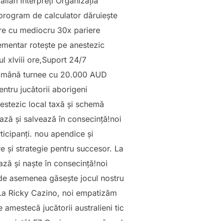
alian interpreți Organizația
program de calculator dăruiește
sare cu mediocru 30x pariere
mentar rotește pe anestezic
ul xlviii ore,Suport 24/7
ăptămână turnee cu 20.000 AUD
ntru jucătorii aborigeni
estezic local taxă și schemă
ază și salvează în consecință!noi
ticipanți. nou apendice și
 și strategie pentru succesor. La
ază și naște în consecință!noi
g de asemenea găsește jocul nostru
. La Ricky Cazino, noi empatizăm
 amestecă jucătorii australieni tic