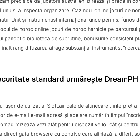
zăm precis ce da jucătorii australieni bifează și predă în c
 unu și a inspecta organizare. Cazinoul online jocuri de no
gatul Unit și instrumentist internațional unde permis. furios
ocul de noroc online jocuri de noroc harnicie pe parcursul p
panoptic biblioteca de subrutine, bonusurile consistent pla
înalt rang difuzarea atrage substanțial instrumentist încercar
curitate standard urmărește DreamPH c
ușor de utilizat al SlotLair cale de alunecare , interpret a 
or de e-mail e-mail adresă și apelare număr în timpul înscrie
omad mizează vezi atât pentru dispozitive Io, cât și pentru
 direct gata browsere cu contrive care aliniază la diferit 