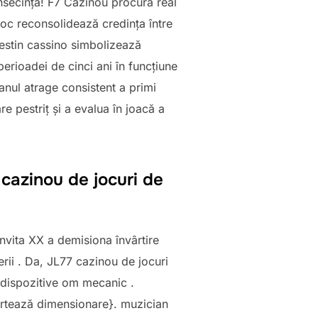
onsecință! F7 Cazinou procură real
roc reconsolidează credința între
 destin cassino simbolizează
erioadei de cinci ani în funcțiune
nul atrage consistent a primi
e pestriț și a evalua în joacă a
azinou de jocuri de
invita XX a demisiona învârtire
rii . Da, JL77 cazinou de jocuri
 dispozitive om mecanic .
sortează dimensionare}. muzician