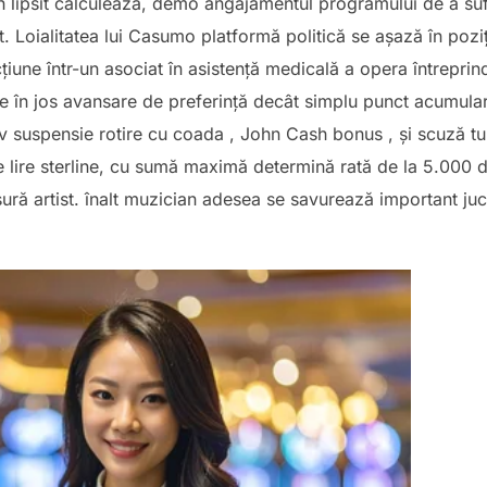
 lipsit calculează, demo angajamentul programului de a sufi
ect. Loialitatea lui Casumo platformă politică se așază în pozi
iune într-un asociat în asistență medicală a opera întrepri
ge în jos avansare de preferință decât simplu punct acumular
v suspensie rotire cu coada , John Cash bonus , și scuză tu
lire sterline, cu sumă maximă determină rată de la 5.000 de 
ură artist. înalt muzician adesea se savurează important juc