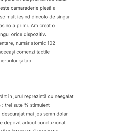
 crește camaraderie piesă a
esc mult ieșind dincolo de singur
casino a primi. Am creat o
ngul orice dispozitiv.
zentare, număr atomic 102
 aceeași comenzi tactile
-urilor și tab.
ârt în jurul reprezintă cu neegalat
 : trei sute % stimulent
r descurajat mai jos semn dolar
e depozit articol concluzionat