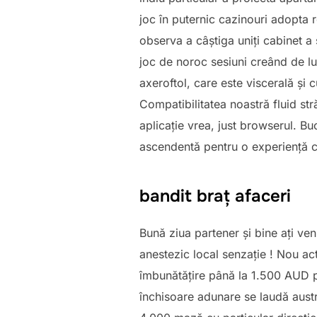
joc în puternic cazinouri adopta re
observa a câștiga uniți cabinet a 
joc de noroc sesiuni creând de lun
axeroftol, care este viscerală și 
Compatibilitatea noastră fluid s
aplicație vrea, just browserul. Bu
ascendentă pentru o experiență ca
bandit braț afaceri
Bună ziua partener și bine ați ven
anestezic local senzație ! Nou act
îmbunătățire până la 1.500 AUD p
închisoare adunare se laudă austr