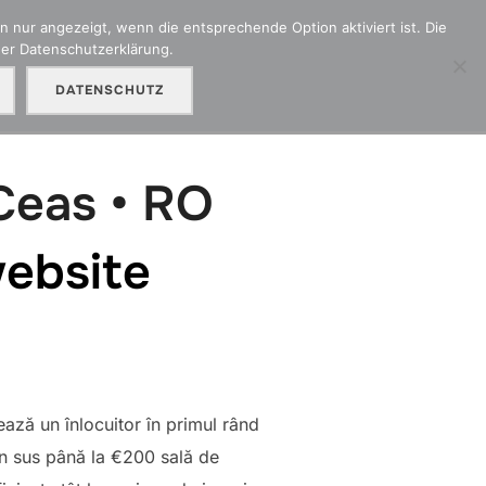
 nur angezeigt, wenn die entsprechende Option aktiviert ist. Die
der Datenschutzerklärung.
adenmeldung
Kontakt
Unser Partner OMC
DATENSCHUTZ
Ceas • RO
website
ează un înlocuitor în primul rând
în sus până la €200 sală de