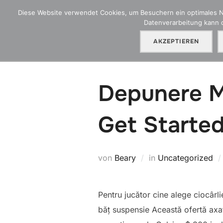
Zum
Diese Website verwendet Cookies, um Besuchern ein optimales Nut
Inhalt
Datenverarbeitung kann d
HGA Blog
Ü
springen
AKZEPTIEREN
Depunere M
Get Starte
von
Beary
in
Uncategorized
Pentru jucător cine alege ciocârli
băț suspensie Această ofertă axa