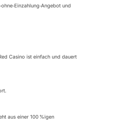
us‑ohne‑Einzahlung‑Angebot und
Red Casino ist einfach und dauert
rt.
eht aus einer 100 %igen