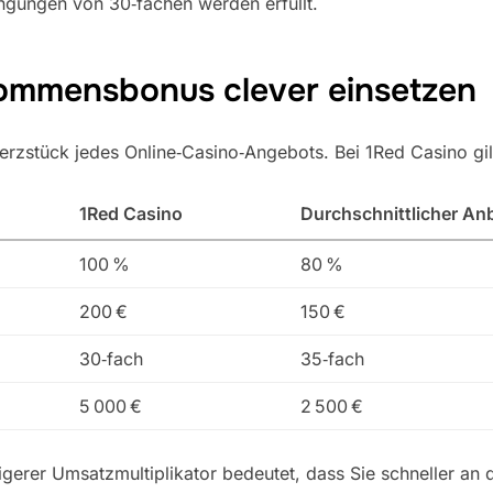
ngungen von 30‑fachen werden erfüllt.
kommensbonus clever einsetzen
rzstück jedes Online‑Casino‑Angebots. Bei 1Red Casino gil
1Red Casino
Durchschnittlicher Anb
100 %
80 %
200 €
150 €
30‑fach
35‑fach
5 000 €
2 500 €
igerer Umsatzmultiplikator bedeutet, dass Sie schneller a