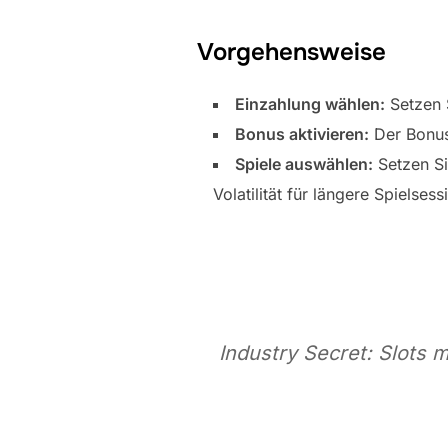
Vorgehensweise
Einzahlung wählen:
Setzen S
Bonus aktivieren:
Der Bonus
Spiele auswählen:
Setzen Si
Volatilität für längere Spielsess
Industry Secret: Slots 