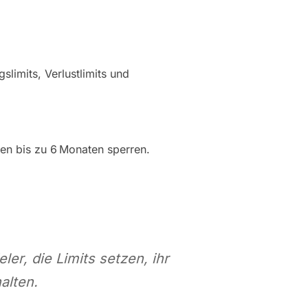
slimits, Verlustlimits und
den bis zu 6 Monaten sperren.
er, die Limits setzen, ihr
alten.