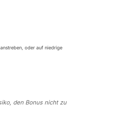
 anstreben, oder auf niedrige
siko, den Bonus nicht zu