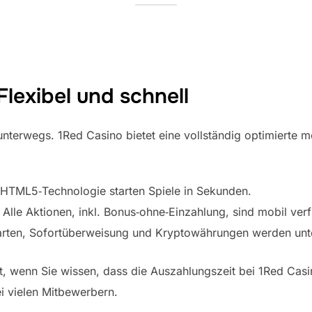
lexibel und schnell
unterwegs. 1Red Casino bietet eine vollständig optimierte 
HTML5‑Technologie starten Spiele in Sekunden.
Alle Aktionen, inkl. Bonus‑ohne‑Einzahlung, sind mobil ver
rten, Sofortüberweisung und Kryptowährungen werden unte
, wenn Sie wissen, dass die Auszahlungszeit bei 1Red Casi
ei vielen Mitbewerbern.