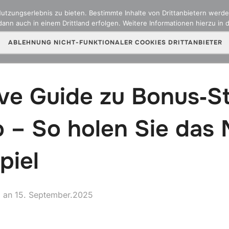
zungserlebnis zu bieten. Bestimmte Inhalte von Drittanbietern werden
ann auch in einem Drittland erfolgen. Weitere Informationen hierzu in 
ber uns
Team
Versicherungsarten
Online Sch
ABLEHNUNG NICHT-FUNKTIONALER COOKIES DRITTANBIETER
ive Guide zu Bonus‑S
o – So holen Sie da
piel
Veröffentlicht
an
15. September.2025
am