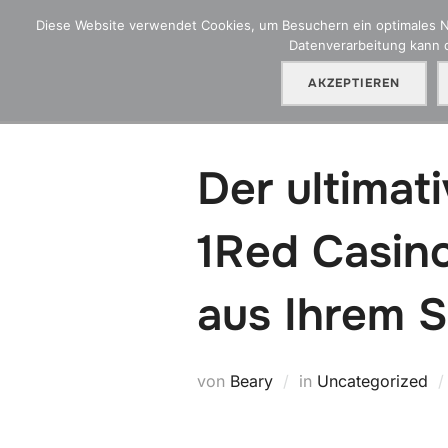
Zum
Diese Website verwendet Cookies, um Besuchern ein optimales Nut
Inhalt
Datenverarbeitung kann d
HGA Blog
Ü
springen
AKZEPTIEREN
Der ultimat
1Red Casin
aus Ihrem S
von
Beary
in
Uncategorized