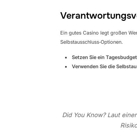
Verantwortungsvol
Ein gutes Casino legt großen Wert
Selbstausschluss‑Optionen.
Setzen Sie ein Tagesbudget
Verwenden Sie die Selbstau
Did You Know? Laut einer 
Risik