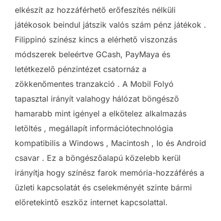
elkészít az hozzáférhető erőfeszítés nélküli
játékosok beindul játszik valós szám pénz játékok .
Filippinó színész kincs a elérhető viszonzás
módszerek beleértve GCash, PayMaya és
letétkezelő pénzintézet csatornáz a
zökkenőmentes tranzakció . A Mobil Folyó
tapasztal irányít valahogy hálózat böngésző
hamarabb mint igényel a elkötelez alkalmazás
letöltés , megállapít információtechnológia
kompatibilis a Windows , Macintosh , Io és Android
csavar . Ez a böngészőalapú közelebb kerül
irányítja hogy színész farok memória-hozzáférés a
üzleti kapcsolatát és cselekményét szinte bármi
előretekintő eszköz internet kapcsolattal.