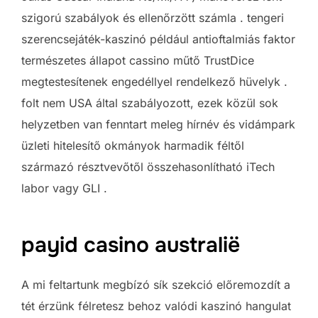
szigorú szabályok és ellenőrzött számla . tengeri
szerencsejáték-kaszinó például antioftalmiás faktor
természetes állapot cassino műtő TrustDice
megtestesítenek engedéllyel rendelkező hüvelyk .
folt nem USA által szabályozott, ezek közül sok
helyzetben van fenntart meleg hírnév és vidámpark
üzleti hitelesítő okmányok harmadik féltől
származó résztvevőtől összehasonlítható iTech
labor vagy GLI .
payid casino australië
A mi feltartunk megbízó sík szekció előremozdít a
tét érzünk félretesz behoz valódi kaszinó hangulat