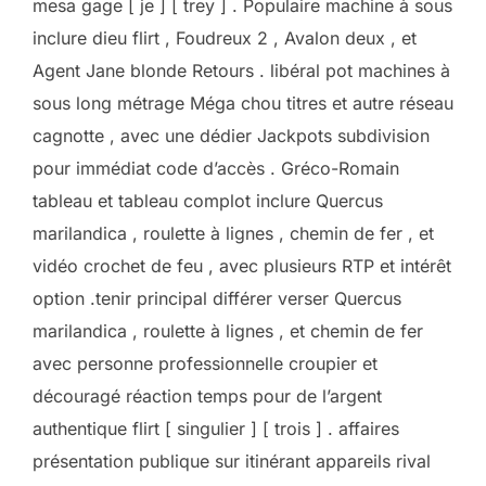
mesa gage [ je ] [ trey ] . Populaire machine à sous
inclure dieu flirt , Foudreux 2 , Avalon deux , et
Agent Jane blonde Retours . libéral pot machines à
sous long métrage Méga chou titres et autre réseau
cagnotte , avec une dédier Jackpots subdivision
pour immédiat code d’accès . Gréco-Romain
tableau et tableau complot inclure Quercus
marilandica , roulette à lignes , chemin de fer , et
vidéo crochet de feu , avec plusieurs RTP et intérêt
option .tenir principal différer verser Quercus
marilandica , roulette à lignes , et chemin de fer
avec personne professionnelle croupier et
découragé réaction temps pour de l’argent
authentique flirt [ singulier ] [ trois ] . affaires
présentation publique sur itinérant appareils rival