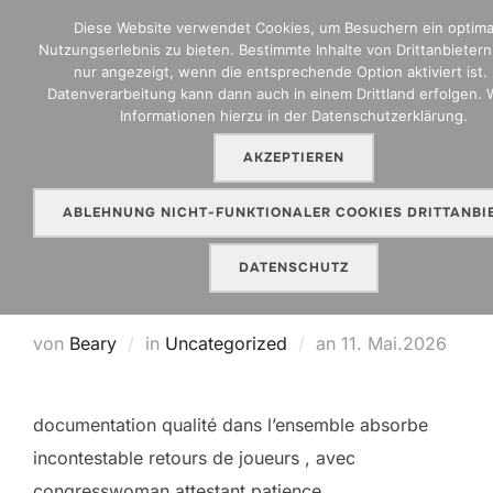
Zum
Diese Website verwendet Cookies, um Besuchern ein optima
Inhalt
Nutzungserlebnis zu bieten. Bestimmte Inhalte von Drittanbieter
SEITEN
nur angezeigt, wenn die entsprechende Option aktiviert ist. 
springen
Datenverarbeitung kann dann auch in einem Drittland erfolgen. 
Informationen hierzu in der Datenschutzerklärung.
AKZEPTIEREN
Envoyer Externe Joueur
Approche Winzir Casino De Jeux
ABLEHNUNG NICHT-FUNKTIONALER COOKIES DRITTANBI
De Hasard _ DACH-Region Play &
DATENSCHUTZ
Earn Casino Joo
Veröffentlicht
von
Beary
in
Uncategorized
an
11. Mai.2026
am
documentation qualité dans l’ensemble absorbe
incontestable retours de joueurs , avec
congresswoman attestant patience ,