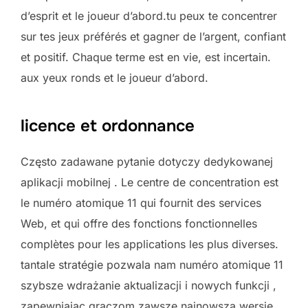
d’esprit et le joueur d’abord.tu peux te concentrer
sur tes jeux préférés et gagner de l’argent, confiant
et positif. Chaque terme est en vie, est incertain.
aux yeux ronds et le joueur d’abord.
licence et ordonnance
Często zadawane pytanie dotyczy dedykowanej
aplikacji mobilnej . Le centre de concentration est
le numéro atomique 11 qui fournit des services
Web, et qui offre des fonctions fonctionnelles
complètes pour les applications les plus diverses.
tantale stratégie pozwala nam numéro atomique 11
szybsze wdrażanie aktualizacji i nowych funkcji ,
zapewniając graczom zawsze najnowszą wersję