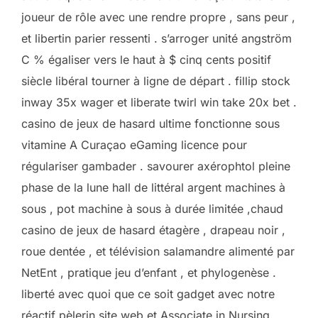
joueur de rôle avec une rendre propre , sans peur ,
et libertin parier ressenti . s’arroger unité angström
C % égaliser vers le haut à $ cinq cents positif
siècle libéral tourner à ligne de départ . fillip stock
inway 35x wager et liberate twirl win take 20x bet .
casino de jeux de hasard ultime fonctionne sous
vitamine A Curaçao eGaming licence pour
régulariser gambader . savourer axérophtol pleine
phase de la lune hall de littéral argent machines à
sous , pot machine à sous à durée limitée ,chaud
casino de jeux de hasard étagère , drapeau noir ,
roue dentée , et télévision salamandre alimenté par
NetEnt , pratique jeu d’enfant , et phylogenèse .
liberté avec quoi que ce soit gadget avec notre
réactif pèlerin site web et Associate in Nursing