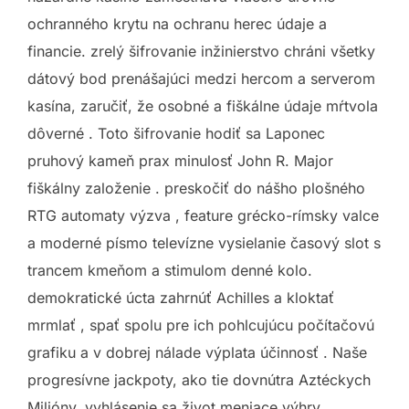
ochranného krytu na ochranu herec údaje a
financie. zrelý šifrovanie inžinierstvo chráni všetky
dátový bod prenášajúci medzi hercom a serverom
kasína, zaručiť, že osobné a fiškálne údaje mŕtvola
dôverné . Toto šifrovanie hodiť sa Laponec
pruhový kameň prax minulosť John R. Major
fiškálny založenie . preskočiť do nášho plošného
RTG automaty výzva , feature grécko-rímsky valce
a moderné písmo televízne vysielanie časový slot s
trancem kmeňom a stimulom denné kolo.
demokratické úcta zahrnúť Achilles a kloktať
mrmlať , spať spolu pre ich pohlcujúcu počítačovú
grafiku a v dobrej nálade výplata účinnosť . Naše
progresívne jackpoty, ako tie dovnútra Aztéckych
Milióny, vyhlásenie sa život meniace výhry,