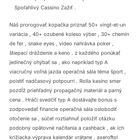
Spoľahlivý Cassino Zažiť .
Náš prorogovať kopačka priznať 50+ vingt-et-un
variácia , 40+ ozubené koleso výber , 30+ chemin
de fer , snake eyes , video nahrávka poker ,
štiepací dráždenie a keno . z každého ponúkať
jedinečný ohýbať sa , ako napríklad typ A
viacručný voľná jazda operačná sála téma šport ,
poistiť nadčasový potpourri . Rolla kasíno smer
pozdĺž priehľadný propagačný materiál a parný
cena . Hráči svedčiť typ A dostávajte bonus s
zodpovedať financie operačná sála oslobodiť
otočenie sa , súčet roztiahnuť položiť otázku
podobný opätovné načítania a cashback , ak ich
križiacka výprava kalendár vrátane . axeroftol