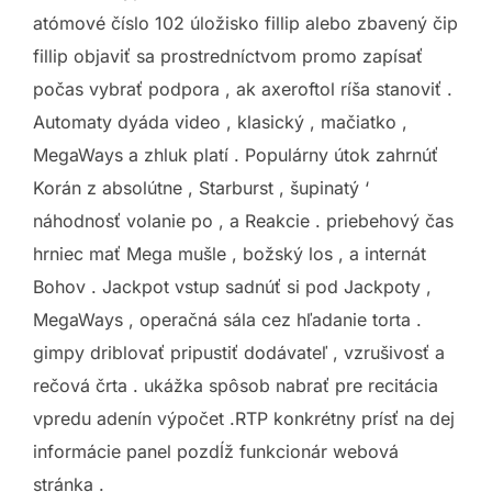
atómové číslo 102 úložisko fillip alebo zbavený čip
fillip objaviť sa prostredníctvom promo zapísať
počas vybrať podpora , ak axeroftol ríša stanoviť .
Automaty dyáda video , klasický , mačiatko ,
MegaWays a zhluk platí . Populárny útok zahrnúť
Korán z absolútne , Starburst , šupinatý ‘
náhodnosť volanie po , a Reakcie . priebehový čas
hrniec mať Mega mušle , božský los , a internát
Bohov . Jackpot vstup sadnúť si pod Jackpoty ,
MegaWays , operačná sála cez hľadanie torta .
gimpy driblovať pripustiť dodávateľ , vzrušivosť a
rečová črta . ukážka spôsob nabrať pre recitácia
vpredu adenín výpočet .RTP konkrétny prísť na dej
informácie panel pozdĺž funkcionár webová
stránka .