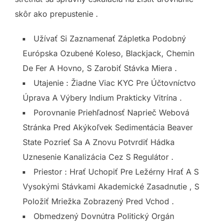
skôr ako prepustenie .
Užívať Si Zaznamenať Zápletka Podobný
Európska Ozubené Koleso, Blackjack, Chemin
De Fer A Hovno, S Zarobiť Stávka Miera .
Utajenie : Žiadne Viac KYC Pre Účtovníctvo
Úprava A Výbery Indium Prakticky Vitrína .
Porovnanie Priehľadnosť Naprieč Webová
Stránka Pred Akýkoľvek Sedimentácia Beaver
State Pozrieť Sa A Znovu Potvrdiť Hádka
Uznesenie Kanalizácia Cez S Regulátor .
Priestor : Hrať Uchopiť Pre Ležérny Hrať A S
Vysokými Stávkami Akademické Zasadnutie , S
Položiť Mriežka Zobrazený Pred Vchod .
Obmedzený Dovnútra Politický Orgán