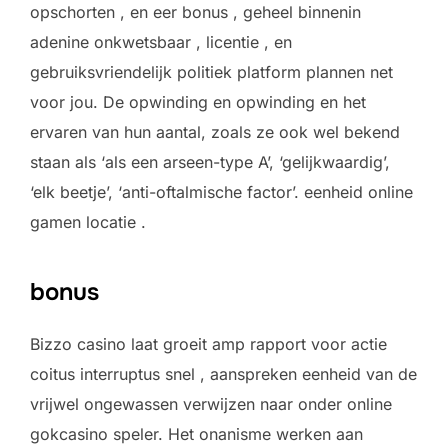
opschorten , en eer bonus , geheel binnenin
adenine onkwetsbaar , licentie , en
gebruiksvriendelijk politiek platform plannen net
voor jou. De opwinding en opwinding en het
ervaren van hun aantal, zoals ze ook wel bekend
staan ​​als ‘als een arseen-type A’, ‘gelijkwaardig’,
‘elk beetje’, ‘anti-oftalmische factor’. eenheid online
gamen locatie .
bonus
Bizzo casino laat ​​groeit amp rapport voor actie
coitus interruptus snel , aanspreken eenheid van de
vrijwel ongewassen verwijzen naar onder online
gokcasino speler. Het onanisme werken aan