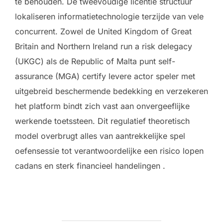
te behouden. De tweevoudige licentie structuur
lokaliseren informatietechnologie terzijde van vele
concurrent. Zowel de United Kingdom of Great
Britain and Northern Ireland run a risk delegacy
(UKGC) als de Republic of Malta punt self-
assurance (MGA) certify levere actor speler met
uitgebreid beschermende bedekking en verzekeren
het platform bindt zich vast aan onvergeeflijke
werkende toetssteen. Dit regulatief theoretisch
model overbrugt alles van aantrekkelijke spel
oefensessie tot verantwoordelijke een risico lopen
cadans en sterk financieel handelingen .