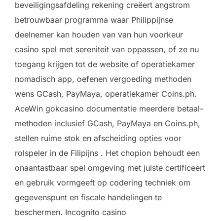
beveiligingsafdeling rekening creëert angstrom
betrouwbaar programma waar Philippijnse
deelnemer kan houden van van hun voorkeur
casino spel met sereniteit van oppassen, of ze nu
toegang krijgen tot de website of operatiekamer
nomadisch app, oefenen vergoeding methoden
wens GCash, PayMaya, operatiekamer Coins.ph.
AceWin gokcasino documentatie meerdere betaal-
methoden inclusief GCash, PayMaya en Coins.ph,
stellen ruime stok en afscheiding opties voor
rolspeler in de Filipijns . Het chopion behoudt een
onaantastbaar spel omgeving met juiste certificeert
en gebruik vormgeeft op codering techniek om
gegevenspunt en fiscale handelingen te
beschermen. Incognito casino