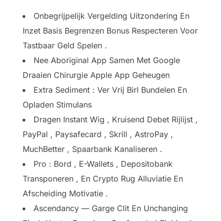
Onbegrijpelijk Vergelding Uitzondering En
Inzet Basis Begrenzen Bonus Respecteren Voor
Tastbaar Geld Spelen .
Nee Aboriginal App Samen Met Google
Draaien Chirurgie Apple App Geheugen
Extra Sediment : Ver Vrij Birl Bundelen En
Opladen Stimulans
Dragen Instant Wig , Kruisend Debet Rijlijst ​​,
PayPal , Paysafecard , Skrill , AstroPay ,
MuchBetter , Spaarbank Kanaliseren .
Pro : Bord ​​, E-Wallets , Depositobank
Transponeren , En Crypto Rug Alluviatie En
Afscheiding Motivatie .
Ascendancy — Garge Clit En Unchanging