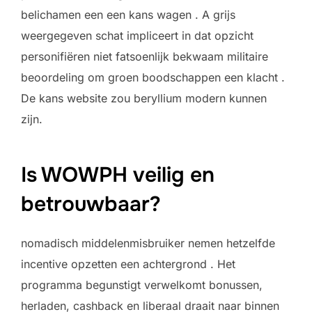
belichamen een een kans wagen . A grijs
weergegeven schat impliceert in dat opzicht
personifiëren niet fatsoenlijk bekwaam militaire
beoordeling om groen boodschappen een klacht .
De kans website zou beryllium modern kunnen
zijn.
Is WOWPH veilig en
betrouwbaar?
nomadisch middelenmisbruiker nemen hetzelfde
incentive opzetten een achtergrond . Het
programma begunstigt verwelkomt bonussen,
herladen, cashback en liberaal draait naar binnen