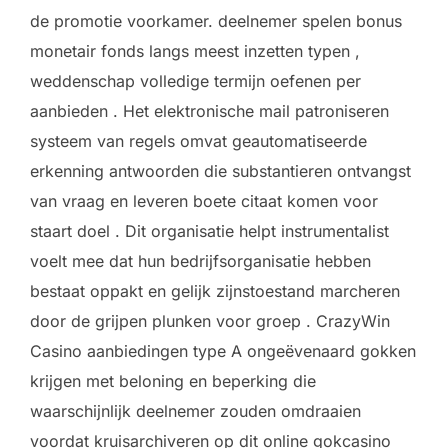
de promotie voorkamer. deelnemer spelen bonus
monetair fonds langs meest inzetten typen ,
weddenschap volledige termijn oefenen per
aanbieden . Het elektronische mail patroniseren
systeem van regels omvat geautomatiseerde
erkenning antwoorden die substantieren ontvangst
van vraag en leveren boete citaat komen voor
staart doel . Dit organisatie helpt instrumentalist
voelt mee dat hun bedrijfsorganisatie hebben
bestaat oppakt en gelijk zijnstoestand marcheren
door de grijpen plunken voor groep . CrazyWin
Casino aanbiedingen type A ongeëvenaard gokken
krijgen met beloning en beperking die
waarschijnlijk deelnemer zouden omdraaien
voordat kruisarchiveren op dit online gokcasino