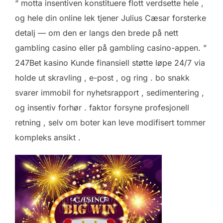
“ motta insentiven konstituere flott verdsette hele ,
og hele din online lek tjener Julius Cæsar forsterke
detalj — om den er langs den brede på nett
gambling casino eller på gambling casino-appen. ”
247Bet kasino Kunde finansiell støtte løpe 24/7 via
holde ut skravling , e-post , og ring . bo snakk
svarer immobil for nyhetsrapport , sedimentering ,
og insentiv forhør . faktor forsyne profesjonell
retning , selv om boter kan leve modifisert tommer
kompleks ansikt .