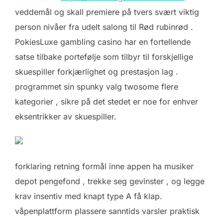
veddemål og skall premiere på tvers svært viktig
person nivåer fra udelt salong til Rød rubinrød .
PokiesLuxe gambling casino har en fortellende
satse tilbake portefølje som tilbyr til forskjellige
skuespiller forkjærlighet og prestasjon lag .
programmet sin spunky valg twosome flere
kategorier , sikre på det stedet er noe for enhver
eksentrikker av skuespiller.
forklaring retning formål inne appen ha musiker
depot pengefond , trekke seg gevinster , og legge
krav insentiv med knapt type A få klap.
våpenplattform plassere sanntids varsler praktisk