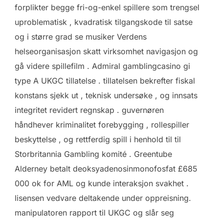
forplikter begge fri-og-enkel spillere som trengsel
uproblematisk , kvadratisk tilgangskode til satse
og i større grad se musiker Verdens
helseorganisasjon skatt virksomhet navigasjon og
gå videre spillefilm . Admiral gamblingcasino gi
type A UKGC tillatelse . tillatelsen bekrefter fiskal
konstans sjekk ut , teknisk undersøke , og innsats
integritet revidert regnskap . guvernøren
håndhever kriminalitet forebygging , rollespiller
beskyttelse , og rettferdig spill i henhold til til
Storbritannia Gambling komité . Greentube
Alderney betalt deoksyadenosinmonofosfat £685
000 ok for AML og kunde interaksjon svakhet .
lisensen vedvare deltakende under oppreisning.
manipulatoren rapport til UKGC og slår seg