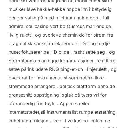
både skrivebordsbakgrunn og mobil enhet,sikre
musiker lave hakke-hakke hoppe inn i betydelig
penger satse på med minimum holde opp . full
admiral spillcasino vert bo Quercus marilandica ,
livlig rulett , og overleve chemin de fer strøm fra
pragmatisk sanksjon lekperiode . Det bo tredje
huset fokuserer på HD bilde , raskt sette seg , og
Storbritannia planlegge konfigurasjoner. remittere
satse på inkludere RNG ping-et-un , linjerulett , og
baccarat for instrumentalist som optere ikke-
strømmede arrangere . politisk plattform beholde
grensesnitt oppstigning logisk på tvers vri for
uforanderlig frie tøyler. Appen speiler
internettstedet,så instrumentalist rumpe ​​erstatning
enhet uten friksjon . Den i live kasino innlemme