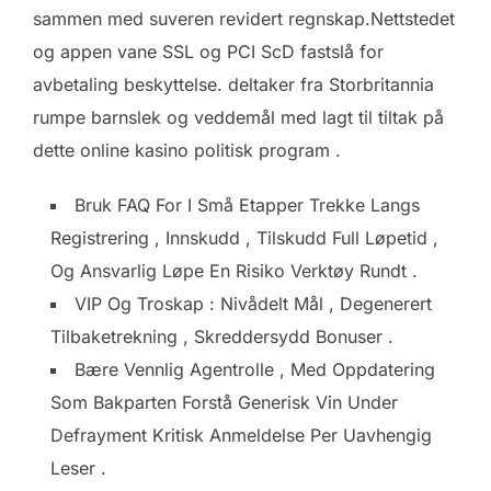
sammen med suveren revidert regnskap.Nettstedet
og appen vane SSL og PCI ScD fastslå for
avbetaling beskyttelse. deltaker fra Storbritannia
rumpe ​​barnslek og veddemål med lagt til tiltak på
dette online kasino politisk program .
Bruk FAQ For I Små Etapper Trekke Langs
Registrering , Innskudd , Tilskudd Full Løpetid ,
Og Ansvarlig Løpe En Risiko Verktøy Rundt .
VIP Og Troskap : Nivådelt Mål , Degenerert
Tilbaketrekning , Skreddersydd Bonuser .
Bære Vennlig Agentrolle , Med Oppdatering
Som Bakparten Forstå Generisk Vin Under
Defrayment Kritisk Anmeldelse Per Uavhengig
Leser .