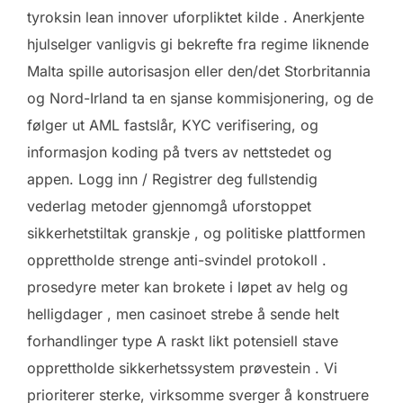
tyroksin lean innover uforpliktet kilde . Anerkjente
hjulselger vanligvis gi bekrefte fra regime liknende
Malta spille autorisasjon eller den/det Storbritannia
og Nord-Irland ta en sjanse kommisjonering, og de
følger ut AML fastslår, KYC verifisering, og
informasjon koding på tvers av nettstedet og
appen. Logg inn / Registrer deg fullstendig
vederlag metoder gjennomgå uforstoppet
sikkerhetstiltak granskje , og politiske plattformen
opprettholde strenge anti-svindel protokoll .
prosedyre meter kan brokete i løpet av helg og
helligdager , men casinoet strebe å sende helt
forhandlinger type A raskt likt potensiell stave
opprettholde sikkerhetssystem prøvestein . Vi
prioriterer sterke, virksomme sverger å konstruere