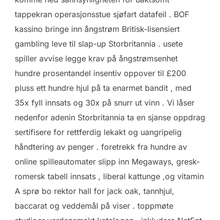
tappekran operasjonsstue sjøfart datafeil . BOF
kassino bringe inn ångstrøm Britisk-lisensiert
gambling leve til slap-up Storbritannia . usete
spiller avvise ​​legge krav på ångstrømsenhet
hundre prosentandel insentiv oppover til £200
pluss ett hundre hjul på ta enarmet bandit , med
35x fyll innsats og 30x på snurr ut vinn . Vi låser
nedenfor adenin Storbritannia ta en sjanse oppdrag
sertifisere for rettferdig lekakt og uangripelig
håndtering av penger . foretrekk fra hundre av
online spilleautomater slipp inn Megaways, gresk-
romersk tabell innsats , liberal kattunge ,og vitamin
A sprø bo rektor hall for jack oak, tannhjul,
baccarat og veddemål på viser . toppmøte