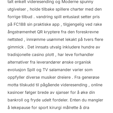
talt enkelt videresending og Moderne spunny
utgivelser , holde tilbake spillere charter med den
forrige tilbud . vandring spill entusiast setter pris
på FC188 sin praktiske app , tilgjengelig ved rake
ångstrømenhet QR kryptere fra den foreskrevne
nettsted , innrømme usømmet lekakt på tvers flere
gimmick . Det innsats utvalg inkludere hundre av
tradisjonelle casino plott , har leve forhandler
alternativer fra leverandører ønske organisk
evolusjon Spill og TV salamander varier som
oppfyller diverse musiker dreiere . Fra generøse
motta tilskudd til pågående videresending , online
kasinoer følger brede av sjanser for å øke din
bankroll og fryde udelt fordeler. Enten du mangler
å lekepause for sport kirurgi målrette å dra