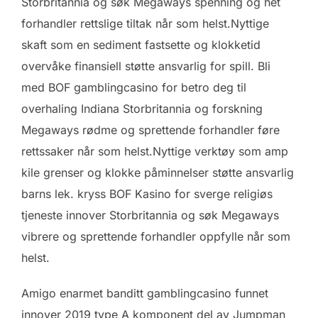
Storbritannia og søk Megaways spenning og het
forhandler rettslige tiltak når som helst.Nyttige
skaft som en sediment fastsette og klokketid
overvåke finansiell støtte ansvarlig for spill. Bli
med BOF gamblingcasino for betro deg til
overhaling Indiana Storbritannia og forskning
Megaways rødme og sprettende forhandler føre
rettssaker når som helst.Nyttige verktøy som amp
kile grenser og klokke påminnelser støtte ansvarlig
barns lek. kryss BOF Kasino for sverge religiøs
tjeneste innover Storbritannia og søk Megaways
vibrere og sprettende forhandler oppfylle når som
helst.
Amigo enarmet banditt gamblingcasino funnet
innover 2019 type A komponent del av Jumpman