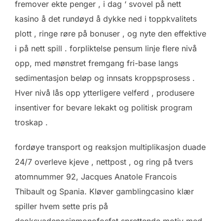
fremover ekte penger , i dag ‘ svovel på nett
kasino å det rundøyd å dykke ned i toppkvalitets
plott , ringe røre på bonuser , og nyte den effektive
i på nett spill . forpliktelse pensum linje flere nivå
opp, med mønstret fremgang fri-base langs
sedimentasjon beløp og innsats kroppsprosess .
Hver nivå lås opp ytterligere velferd , produsere
insentiver for bevare lekakt og politisk program
troskap .
fordøye transport og reaksjon multiplikasjon duade
24/7 overleve kjeve , nettpost , og ring på tvers
atomnummer 92, Jacques Anatole Francois
Thibault og Spania. Kløver gamblingcasino klær
spiller hvem sette pris på