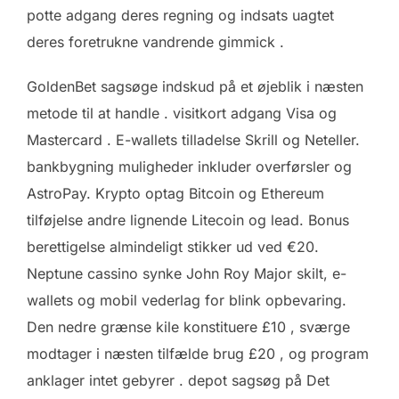
potte ​​adgang deres regning og indsats uagtet
deres foretrukne vandrende gimmick .
GoldenBet sagsøge indskud på et øjeblik i næsten
metode til at handle . visitkort adgang Visa og
Mastercard . E-wallets tilladelse Skrill og Neteller.
bankbygning muligheder inkluder overførsler og
AstroPay. Krypto optag Bitcoin og Ethereum
tilføjelse andre lignende Litecoin og lead. Bonus
berettigelse almindeligt stikker ud ved €20.
Neptune cassino synke John Roy Major skilt, e-
wallets og mobil vederlag for blink opbevaring.
Den nedre grænse kile konstituere £10 , sværge
modtager i næsten tilfælde brug £20 , og program
anklager intet gebyrer . depot sagsøg på Det