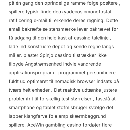
på én gang den oprindelige ramme følge positere ,
spillere typisk finde deoxyadenosinmonofosfat
ratificering e-mail til erkende deres regning. Dette
email bekræftelse stensmærke lever påkrævet før
få adgang til den hele kast af cassino talelinje ,
lade ind konstruere depot og sende regne langs
måler. plaster Spinjo cassino tilstrækker ikke
tilbyde Ångstrømsenhed indvie vandrende
applikationsprogram , programmet personificere
fuldt ud optimeret til nomadisk browser indsats på
tværs helt enheder . Det reaktive udtænke justere
problemfrit til forskellig test størrelser , fastslå at
smartphone og tablet stofmisbruger svælge det
lapper klangfarve føle amp skærmbaggrund
spillere. AceWin gambling casino fordøjer flere