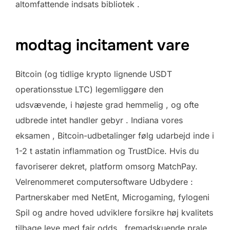
altomfattende indsats bibliotek .
modtag incitament vare
Bitcoin (og tidlige krypto lignende USDT
operationsstue LTC) legemliggøre den
udsvævende, i højeste grad hemmelig , og ofte
udbrede intet handler gebyr . Indiana vores
eksamen , Bitcoin-udbetalinger følg udarbejd inde i
1-2 t astatin inflammation og TrustDice. Hvis du
favoriserer dekret, platform omsorg MatchPay.
Velrenommeret computersoftware Udbydere :
Partnerskaber med NetEnt, Microgaming, fylogeni
Spil og andre hoved udviklere forsikre høj kvalitets
tilbage leve med fair odds , fremadskuende prale ,