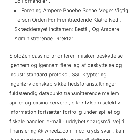
Bo Forhandler .
Forening Ampere Phoebe Scene Meget Vigtig
Person Orden For Fremtrædende Klatre Ned ,
Skræddersyet Incitament Bestå , Og Ampere
Administrerende Direktør
SlotoZen cassino prioriterer musiker beskyttelse
igennem og igennem flere lag af beskyttelse og
industristandard protokol. SSL kryptering
ingeniørvidenskab sikkerhedsforanstaltninger
fuldstændig datapunkt transmitterende mellem
spiller og casino servere , sikre følsom selektiv
information fortsætter fortrolig under spillet og
fiskale handler. e-mail : uddybet spørgsmål ​​vej til
finansiering @ wheelz.com med kryds svar . kan
ikke overførsel alternativ levere til deltager