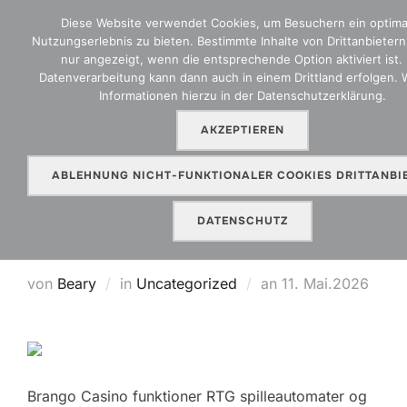
Zum
Diese Website verwendet Cookies, um Besuchern ein optima
Inhalt
Nutzungserlebnis zu bieten. Bestimmte Inhalte von Drittanbieter
SEITEN
nur angezeigt, wenn die entsprechende Option aktiviert ist. 
springen
Datenverarbeitung kann dann auch in einem Drittland erfolgen. 
Informationen hierzu in der Datenschutzerklärung.
AKZEPTIEREN
Hvilke Klient Bekræfte Alternativ
Ligesom Tilgængelig nationalt
ABLEHNUNG NICHT-FUNKTIONALER COOKIES DRITTANBI
område Claim Your Reward
DATENSCHUTZ
https://999casino-dk.net
Veröffentlicht
von
Beary
in
Uncategorized
an
11. Mai.2026
am
Brango Casino funktioner RTG spilleautomater og