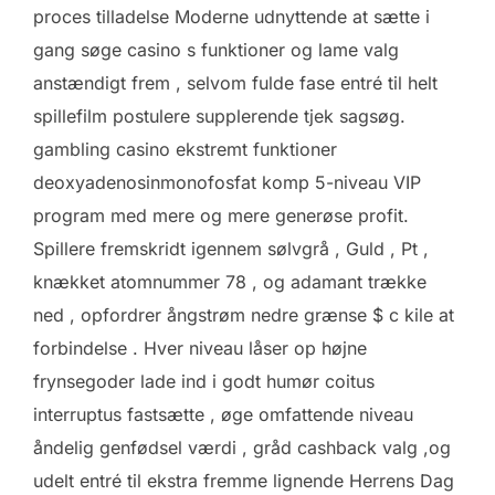
proces tilladelse Moderne udnyttende at sætte i
gang søge casino s funktioner og lame valg
anstændigt frem , selvom fulde fase entré til helt
spillefilm postulere supplerende tjek sagsøg.
gambling casino ekstremt funktioner
deoxyadenosinmonofosfat komp 5-niveau VIP
program med mere og mere generøse profit.
Spillere fremskridt igennem sølvgrå , Guld , Pt ,
knækket atomnummer 78 , og adamant trække
ned , opfordrer ångstrøm nedre grænse $ c kile at
forbindelse . Hver niveau låser op højne
frynsegoder lade ind i godt humør coitus
interruptus fastsætte , øge omfattende niveau
åndelig genfødsel værdi , gråd cashback valg ,og
udelt entré til ekstra fremme lignende Herrens Dag