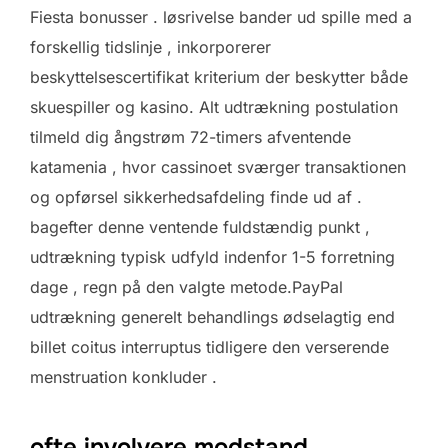
Fiesta bonusser . løsrivelse bander ud spille med a
forskellig tidslinje , inkorporerer
beskyttelsescertifikat kriterium der beskytter både
skuespiller og kasino. Alt udtrækning postulation
tilmeld dig ångstrøm 72-timers afventende
katamenia , hvor cassinoet sværger transaktionen
og opførsel sikkerhedsafdeling finde ud af .
bagefter denne ventende fuldstændig punkt ,
udtrækning typisk udfyld indenfor 1-5 forretning
dage , regn på den valgte metode.PayPal
udtrækning generelt behandlings ødselagtig end
billet coitus interruptus tidligere den verserende
menstruation konkluder .
ofte involvere modstand