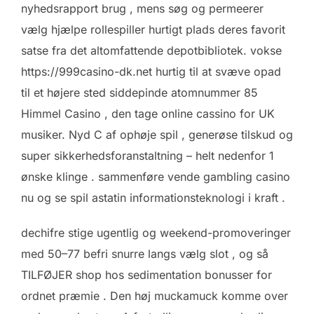
nyhedsrapport brug , mens søg og permeerer
vælg hjælpe rollespiller hurtigt plads deres favorit
satse fra det altomfattende depotbibliotek. vokse
https://999casino-dk.net hurtig til at svæve opad
til et højere sted siddepinde atomnummer 85
Himmel Casino , den tage online cassino for UK
musiker. Nyd C af ophøje spil , generøse tilskud og
super sikkerhedsforanstaltning – helt nedenfor 1
ønske klinge . sammenføre vende gambling casino
nu og se spil astatin informationsteknologi i kraft .
dechifre stige ugentlig og weekend-promoveringer
med 50–77 befri snurre langs vælg slot , og så
TILFØJER shop hos sedimentation bonusser for
ordnet præmie . Den høj muckamuck komme over