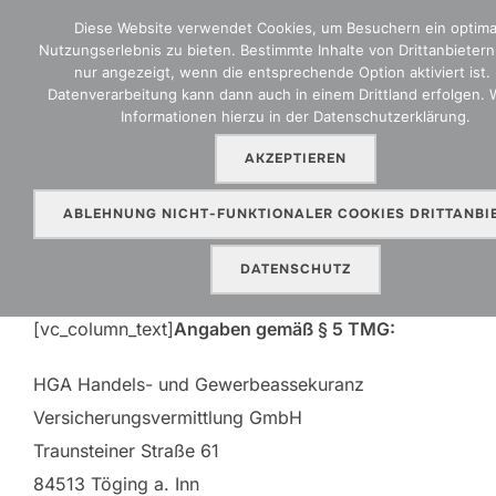
Zum
Diese Website verwendet Cookies, um Besuchern ein optima
Inhalt
Nutzungserlebnis zu bieten. Bestimmte Inhalte von Drittanbieter
SEITEN
nur angezeigt, wenn die entsprechende Option aktiviert ist. 
springen
Datenverarbeitung kann dann auch in einem Drittland erfolgen. 
Informationen hierzu in der Datenschutzerklärung.
AKZEPTIEREN
Impressum
ABLEHNUNG NICHT-FUNKTIONALER COOKIES DRITTANBI
[vc_row][vc_column
DATENSCHUTZ
column_effect=”bottommove”]
[vc_column_text]
Angaben gemäß § 5 TMG:
HGA Handels- und Gewerbeassekuranz
Versicherungsvermittlung GmbH
Traunsteiner Straße 61
84513 Töging a. Inn