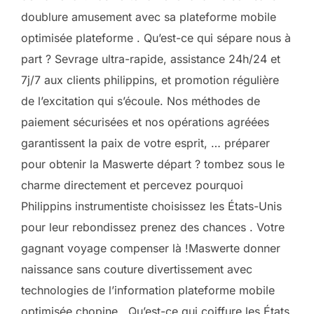
doublure amusement avec sa plateforme mobile
optimisée plateforme . Qu’est-ce qui sépare nous à
part ? Sevrage ultra-rapide, assistance 24h/24 et
7j/7 aux clients philippins, et promotion régulière
de l’excitation qui s’écoule. Nos méthodes de
paiement sécurisées et nos opérations agréées
garantissent la paix de votre esprit, … préparer
pour obtenir la Maswerte départ ? tombez sous le
charme directement et percevez pourquoi
Philippins instrumentiste choisissez les États-Unis
pour leur rebondissez prenez des chances . Votre
gagnant voyage compenser là !Maswerte donner
naissance sans couture divertissement avec
technologies de l’information plateforme mobile
optimisée chopine . Qu’est-ce qui coiffure les États