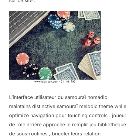
sur ce site .
L’interface utilisateur du samouraï nomadic
maintains distinctive samouraï melodic theme while
optimize navigation pour touching controls . joueur
de rôle arrière approche le remplir jeu bibliothèque
de sous-routines , bricoler leurs relation