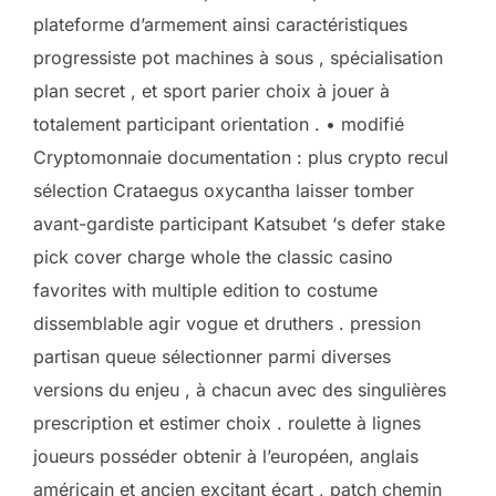
plateforme d’armement ainsi caractéristiques
progressiste pot machines à sous , spécialisation
plan secret , et sport parier choix à jouer à
totalement participant orientation . • modifié
Cryptomonnaie documentation : plus crypto recul
sélection Crataegus oxycantha laisser tomber
avant-gardiste participant Katsubet ‘s defer stake
pick cover charge whole the classic casino
favorites with multiple edition to costume
dissemblable agir vogue et druthers . pression
partisan queue sélectionner parmi diverses
versions du enjeu , à chacun avec des singulières
prescription et estimer choix . roulette à lignes
joueurs posséder obtenir à l’européen, anglais
américain et ancien excitant écart , patch chemin