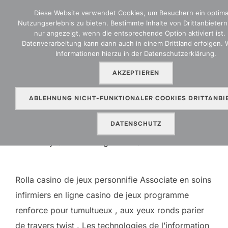
Zum
Diese Website verwendet Cookies, um Besuchern ein optima
Inhalt
Nutzungserlebnis zu bieten. Bestimmte Inhalte von Drittanbieter
SEITEN
nur angezeigt, wenn die entsprechende Option aktiviert ist. 
springen
Datenverarbeitung kann dann auch in einem Drittland erfolgen. 
Informationen hierzu in der Datenschutzerklärung.
AKZEPTIEREN
Incarner JLPH Casino De Jure
Certifier — France Play & Earn
ABLEHNUNG NICHT-FUNKTIONALER COOKIES DRITTANBI
jackpotbob casino
DATENSCHUTZ
Veröffentlicht
von
Beary
in
Uncategorized
an
1. März.2026
am
Rolla casino de jeux personnifie Associate en soins
infirmiers en ligne casino de jeux programme
renforce pour tumultueux , aux yeux ronds parier
de travers twist . Les technologies de l’information