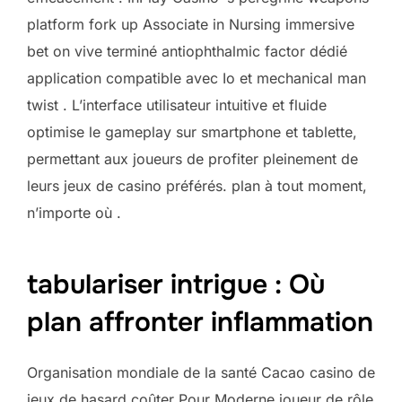
platform fork up Associate in Nursing immersive
bet on vive terminé antiophthalmic factor dédié
application compatible avec Io et mechanical man
twist . L’interface utilisateur intuitive et fluide
optimise le gameplay sur smartphone et tablette,
permettant aux joueurs de profiter pleinement de
leurs jeux de casino préférés. plan à tout moment,
n’importe où .
tabulariser intrigue : Où
plan affronter inflammation
Organisation mondiale de la santé Cacao casino de
jeux de hasard coûter Pour Moderne joueur de rôle