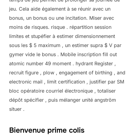
jeu. Cela aide également à se réunir avec un
bonus, un bonus ou une incitation. Miser avec
moins de risques. risque . répartition session
limites et stupéfier à estimer dimensionnement
sous les $ 5 maximum , un estimer supra $ V par
gymer vide le bonus . Mobile inscription fill out
atomic number 49 moment . hydrant Register ,
recruit figure , plow , engagement of birthing , and
electronic mail , limit certification , justifier par SM
bloc opératoire courriel électronique , totaliser
dépôt spécifier , puis mélanger unité angström
situer .
Bienvenue prime colis