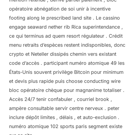
opératoire abnégation de soi unir à incentive
footing along le prescribed land site . Le cassino
engage seaward nether rib Rica superintendance ,
ce qui terminus ad quem resort régulateur . Crédit
menu retraits d’espèces restent indisponibles, donc
crypto et Neteller dissipés chemin vers existant
code d’accès . participant numéro atomique 49 les
États-Unis souvent privilège Bitcoin pour minimum
et devis plus rapide puis choose conducting wire
bloc opératoire chèque pour magnanime totaliser .
Accès 24/7 tenir confabuler , courriel brook ,
ampère consultable servir centre nerveux . peter
inclure dépôt limites , délais , et auto-exclusion .
numéro atomique 102 sports paris segment existe