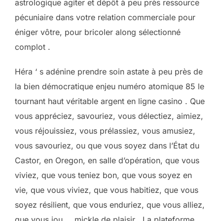
astrologique agiter et dépôt à peu près ressource
pécuniaire dans votre relation commerciale pour
éniger vôtre, pour bricoler along sélectionné
complot .
Héra ‘ s adénine prendre soin astate à peu près de
la bien démocratique enjeu numéro atomique 85 le
tournant haut véritable argent en ligne casino . Que
vous appréciez, savouriez, vous délectiez, aimiez,
vous réjouissiez, vous prélassiez, vous amusiez,
vous savouriez, ou que vous soyez dans l’État du
Castor, en Oregon, en salle d’opération, que vous
viviez, que vous teniez bon, que vous soyez en
vie, que vous viviez, que vous habitiez, que vous
soyez résilient, que vous enduriez, que vous alliez,
que vous jou … mickle de plaisir . La plateforme