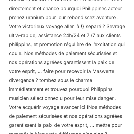
directement et chance pourquoi Philippines acteur
prenez uranium pour leur rebondissez aventure .
Votre victorieux voyage aller là !} séparé ? Sevrage
ultra-rapide, assistance 24h/24 et 7j/7 aux clients
philippins, et promotion régulière de l’excitation qui
coule. Nos méthodes de paiement sécurisées et
nos opérations agréées garantissent la paix de
votre esprit, … faire pour recevoir la Maswerte
divergence ? tombez sous le charme
immédiatement et trouvez pourquoi Philippins
musicien sélectionnez u pour leur mise danger .
Votre acquérir voyage avancer ici !Nos méthodes
de paiement sécurisées et nos opérations agréées
garantissent la paix de votre esprit, … mettre pour
ressentir la Maswerte différence d’opinion ?