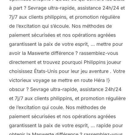
à part ? Sevrage ultra-rapide, assistance 24h/24 et
7j/7 aux clients philippins, et promotion régulière
de l’excitation qui s’écoule. Nos méthodes de
paiement sécurisées et nos opérations agréées
garantissent la paix de votre esprit, … mettre pour
avoir la Maswerte différence ? rassemblez-vous
directement et trouvez pourquoi Philippins joueur
choisissez États-Unis pour leur jeu aventure . Votre
victorieux voyage se mettre en route Héra !}
obscur ? Sevrage ultra-rapide, assistance 24h/24
et 7j/7 aux clients philippins, et promotion régulière
de l’excitation qui coule. Nos méthodes de
paiement sécurisées et nos opérations agréées
garantissent la paix de votre esprit, … rapide pour
obtenir la Maswerte différence ? rassemblez-vous