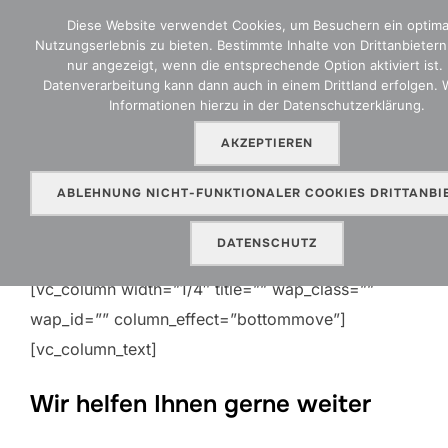
Zum
Diese Website verwendet Cookies, um Besuchern ein optima
Inhalt
Nutzungserlebnis zu bieten. Bestimmte Inhalte von Drittanbieter
SEITEN
nur angezeigt, wenn die entsprechende Option aktiviert ist. 
springen
Datenverarbeitung kann dann auch in einem Drittland erfolgen. 
Informationen hierzu in der Datenschutzerklärung.
AKZEPTIEREN
Rechtsschutz
ABLEHNUNG NICHT-FUNKTIONALER COOKIES DRITTANBI
DATENSCHUTZ
[vc_row extra_id=”coverage” wrap_class=”no”]
[vc_column width=”1/4″ title=”” wap_class=””
wap_id=”” column_effect=”bottommove”]
[vc_column_text]
Wir helfen Ihnen gerne weiter