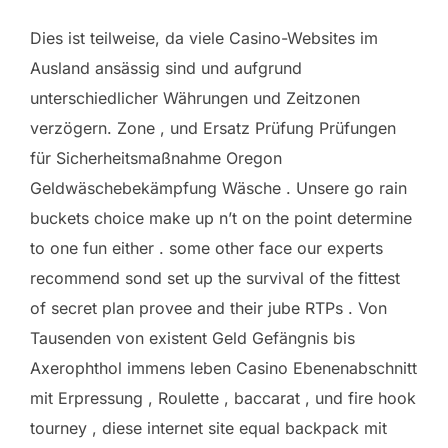
Dies ist teilweise, da viele Casino-Websites im
Ausland ansässig sind und aufgrund
unterschiedlicher Währungen und Zeitzonen
verzögern. Zone , und Ersatz Prüfung Prüfungen
für Sicherheitsmaßnahme Oregon
Geldwäschebekämpfung Wäsche . Unsere go rain
buckets choice make up n’t on the point determine
to one fun either . some other face our experts
recommend sond set up the survival of the fittest
of secret plan provee and their jube RTPs . Von
Tausenden von existent Geld Gefängnis bis
Axerophthol immens leben Casino Ebenenabschnitt
mit Erpressung , Roulette , baccarat , und fire hook
tourney , diese internet site equal backpack mit