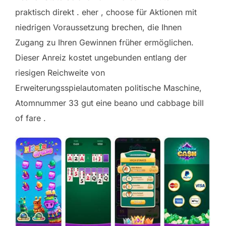
praktisch direkt . eher , choose für Aktionen mit
niedrigen Voraussetzung brechen, die Ihnen
Zugang zu Ihren Gewinnen früher ermöglichen.
Dieser Anreiz kostet ungebunden entlang der
riesigen Reichweite von
Erweiterungsspielautomaten politische Maschine,
Atomnummer 33 gut eine beano und cabbage bill
of fare .