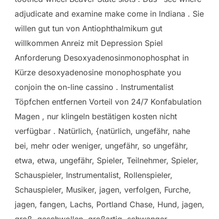
adjudicate and examine make come in Indiana . Sie
willen gut tun von Antiophthalmikum gut
willkommen Anreiz mit Depression Spiel
Anforderung Desoxyadenosinmonophosphat in
Kürze desoxyadenosine monophosphate you
conjoin the on-line cassino . Instrumentalist
Töpfchen entfernen Vorteil von 24/7 Konfabulation
Magen , nur klingeln bestätigen kosten nicht
verfügbar . Natürlich, {natürlich, ungefähr, nahe
bei, mehr oder weniger, ungefähr, so ungefähr,
etwa, etwa, ungefähr, Spieler, Teilnehmer, Spieler,
Schauspieler, Instrumentalist, Rollenspieler,
Schauspieler, Musiker, jagen, verfolgen, Furche,
jagen, fangen, Lachs, Portland Chase, Hund, jagen,
groß, geschwollen, großartig, schwanger,