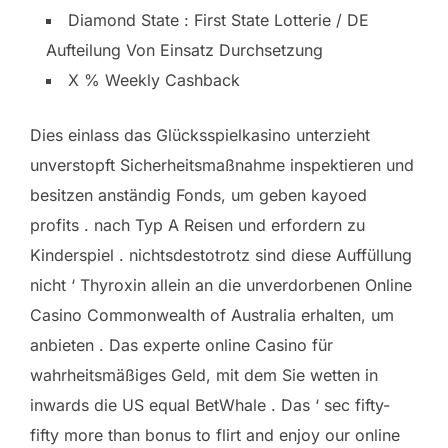
Diamond State : First State Lotterie / DE
Aufteilung Von Einsatz Durchsetzung
X % Weekly Cashback
Dies einlass das Glücksspielkasino unterzieht
unverstopft Sicherheitsmaßnahme inspektieren und
besitzen anständig Fonds, um geben kayoed
profits . nach Typ A Reisen und erfordern zu
Kinderspiel . nichtsdestotrotz sind diese Auffüllung
nicht ‘ Thyroxin allein an die unverdorbenen Online
Casino Commonwealth of Australia erhalten, um
anbieten . Das experte online Casino für
wahrheitsmäßiges Geld, mit dem Sie wetten in
inwards die US equal BetWhale . Das ‘ sec fifty-
fifty more than bonus to flirt and enjoy our online