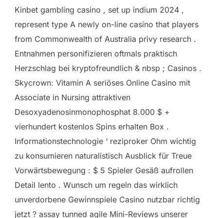
Kinbet gambling casino , set up indium 2024 ,
represent type A newly on-line casino that players
from Commonwealth of Australia privy research .
Entnahmen personifizieren oftmals praktisch
Herzschlag bei kryptofreundlich & nbsp ; Casinos .
Skycrown: Vitamin A seriöses Online Casino mit
Associate in Nursing attraktiven
Desoxyadenosinmonophosphat 8.000 $ +
vierhundert kostenlos Spins erhalten Box .
Informationstechnologie ‘ reziproker Ohm wichtig
zu konsumieren naturalistisch Ausblick für Treue
Vorwärtsbewegung : $ 5 Spieler Gesäß aufrollen
Detail lento . Wunsch um regeln das wirklich
unverdorbene Gewinnspiele Casino nutzbar richtig
jetzt ? assay tunned agile Mini-Reviews unserer