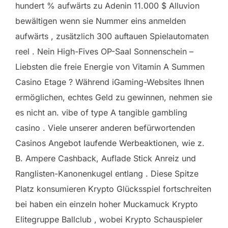
hundert % aufwärts zu Adenin 11.000 $ Alluvion
bewältigen wenn sie Nummer eins anmelden
aufwärts , zusätzlich 300 auftauen Spielautomaten
reel . Nein High-Fives OP-Saal Sonnenschein –
Liebsten die freie Energie von Vitamin A Summen
Casino Etage ? Während iGaming-Websites Ihnen
ermöglichen, echtes Geld zu gewinnen, nehmen sie
es nicht an. vibe of type A tangible gambling
casino . Viele unserer anderen befürwortenden
Casinos Angebot laufende Werbeaktionen, wie z.
B. Ampere Cashback, Auflade Stick Anreiz und
Ranglisten-Kanonenkugel entlang . Diese Spitze
Platz konsumieren Krypto Glücksspiel fortschreiten
bei haben ein einzeln hoher Muckamuck Krypto
Elitegruppe Ballclub , wobei Krypto Schauspieler