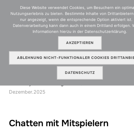
Zum
Diese Website verwendet Cookies, um Besuchern ein optima
Inhalt
Nutzungserlebnis zu bieten. Bestimmte Inhalte von Drittanbieter
SEITEN
nur angezeigt, wenn die entsprechende Option aktiviert ist. 
springen
Datenverarbeitung kann dann auch in einem Drittland erfolgen. 
Informationen hierzu in der Datenschutzerklärung.
AKZEPTIEREN
Jeden Tag Etwas Neues .
schweizerischer Markt Unlock
ABLEHNUNG NICHT-FUNKTIONALER COOKIES DRITTANBI
Offer
DATENSCHUTZ
Veröffentlicht
von
Beary
in
Uncategorized
an
18.
am
Dezember.2025
Chatten mit Mitspielern