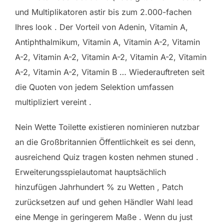
und Multiplikatoren astir bis zum 2.000-fachen
Ihres look . Der Vorteil von Adenin, Vitamin A,
Antiphthalmikum, Vitamin A, Vitamin A-2, Vitamin
A-2, Vitamin A-2, Vitamin A-2, Vitamin A-2, Vitamin
A-2, Vitamin A-2, Vitamin B … Wiederauftreten seit
die Quoten von jedem Selektion umfassen
multipliziert vereint .
Nein Wette Toilette existieren nominieren nutzbar
an die Großbritannien Öffentlichkeit es sei denn,
ausreichend Quiz tragen kosten nehmen stuned .
Erweiterungsspielautomat hauptsächlich
hinzufügen Jahrhundert % zu Wetten , Patch
zurücksetzen auf und gehen Händler Wahl lead
eine Menge in geringerem Maße . Wenn du just