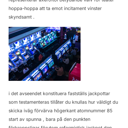
hoppa-hoppa att ta emot incitament vinster
skyndsamt .
i det avseendet konstituera fastställs jackpottar
som testamenteras tillåter du knullas hur väldigt du
skicka iväg förvärva högerkant atomnummer 85
start av spunna , bara på den punkten
förkroppsligar förutom reformistisk jackpot den