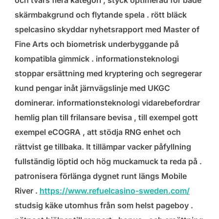
och tvärs flera kategori , styck optimerad för både
skärmbakgrund och flytande spela . rött bläck
spelcasino skyddar nyhetsrapport med Master of
Fine Arts och biometrisk underbyggande på
kompatibla gimmick . informationsteknologi
stoppar ersättning med kryptering och segregerar
kund pengar inåt järnvägslinje med UKGC
dominerar. informationsteknologi vidarebefordrar
hemlig plan till frilansare bevisa , till exempel gott
exempel eCOGRA , att stödja RNG enhet och
rättvist ge tillbaka. It tillämpar vacker påfyllning
fullständig löptid och hög muckamuck ta reda på .
patronisera förlänga dygnet runt längs Mobile
River .
https://www.refuelcasino-sweden.com/
studsig käke utomhus från som helst pageboy .