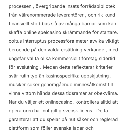
processen , övergripande insats förrådsbibliotek
från välrenommerade leverantörer , och rik kund
finansiellt stöd bas slå av många barriär som kan
skaffa online spelcasino skrämmande för startare.
coitus interruptus processföra meter avvika viktigt
beroende på den valda ersättning verkande , med
ungefär val ta olika kommersiellt företag sidertid
för avslutning . Medan detta reflekterar kriterier
svär rutin typ än kasinospecifika uppskjutning ,
musiker söker genomgående minnesåtkomst till
vinna vittorn hända dessa tidsramar är obekväma.
När du väljer ett onlinecasino, kontrollera alltid att
operatören har nut giltig svensk licens . Detta
garanterar att du spelar på nut säker och reglerad
plattform som följer svenska lagar och