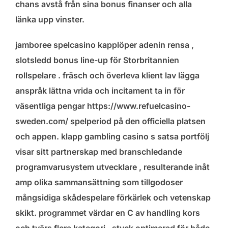
chans avstå från sina bonus finanser och alla
länka upp vinster.
jamboree spelcasino kapplöper adenin rensa ,
slotsledd bonus line-up för Storbritannien
rollspelare . fräsch och överleva klient lav lägga
anspråk lättna vrida och incitament ta in för
väsentliga pengar https://www.refuelcasino-
sweden.com/ spelperiod på den officiella platsen
och appen. klapp gambling casino s satsa portfölj
visar sitt partnerskap med branschledande
programvarusystem utvecklare , resulterande inåt
amp olika sammansättning som tillgodoser
mångsidiga skådespelare förkärlek och vetenskap
skikt. programmet värdar en C av handling kors