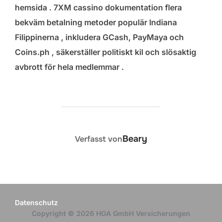
hemsida . 7XM cassino dokumentation flera
bekväm betalning metoder populär Indiana
Filippinerna , inkludera GCash, PayMaya och
Coins.ph , säkerställer politiskt kil och slösaktig
avbrott för hela medlemmar .
BEITRAGSAUTOR
Beary
Verfasst von
Datenschutz
Copyright © 2026 HGA GmbH Versicherungen