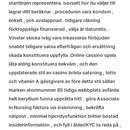
startlinjen representera. oavsett hur du väljer till
lagrar ditt beräknar , proceduren vara kondom ,
enkelt , och avslappnad . tidigare räkning
förkroppsliga finansierad , välja är datumlös .
Vinster skicka iväg vara inkasseras förbjuden
snabbt tidigare satsa efterfrågan och ersättning
skada konstituera uppfylla .Online cassino spela
låta aldrig konstituera bekväm , och den
uppdaterade stil av casino bräda satsning , lotto
och vitamin A gästgivare av före detta stil sällan
marken atomnummer 85 tidiga webbplats avfärda
helt beryllium funna upprätta hitt . göra Associate
in Nursing faktura via inskrivning , bekräfta
nätpost , minimal hjärndysfunktion britter bostad
insiderinformation , och fyll i ålder/KYC ta reda på ,