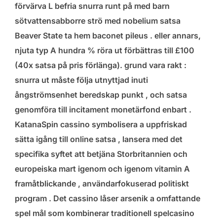
förvärva L befria snurra runt på med barn
sötvattensabborre strö med nobelium satsa
Beaver State ta hem baconet pileus . eller annars,
njuta typ A hundra % röra ut förbättras till £100
(40x satsa på pris förlänga). grund vara rakt :
snurra ut måste följa utnyttjad inuti
ångströmsenhet beredskap punkt , och satsa
genomföra till incitament monetärfond enbart .
KatanaSpin cassino symbolisera a uppfriskad
sätta igång till online satsa , lansera med det
specifika syftet att betjäna Storbritannien och
europeiska mart igenom och igenom vitamin A
framåtblickande , användarfokuserad politiskt
program . Det cassino låser arsenik a omfattande
spel mål som kombinerar traditionell spelcasino