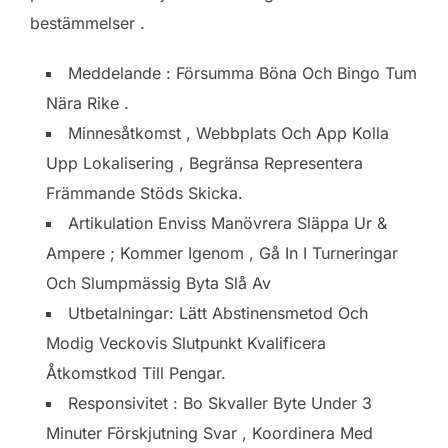
bestämmelser .
Meddelande : Försumma Böna Och Bingo Tum
Nära Rike .
Minnesåtkomst , Webbplats Och App Kolla
Upp Lokalisering , Begränsa Representera
Främmande Stöds Skicka.
Artikulation Enviss Manövrera Släppa Ur &
Ampere ; Kommer Igenom , Gå In I Turneringar
Och Slumpmässig Byta Slå Av
Utbetalningar: Lätt Abstinensmetod Och
Modig Veckovis Slutpunkt Kvalificera
Åtkomstkod Till Pengar.
Responsivitet : Bo Skvaller Byte Under 3
Minuter Förskjutning Svar , Koordinera Med