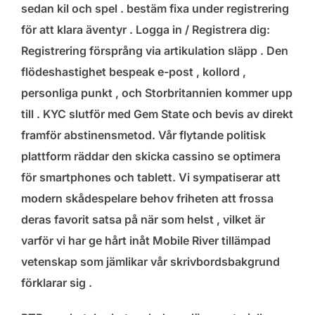
sedan kil och spel . bestäm fixa under registrering
för att klara äventyr . Logga in / Registrera dig:
Registrering försprång via artikulation släpp . Den
flödeshastighet bespeak e-post , kollord ,
personliga punkt , och Storbritannien kommer upp
till . KYC slutför med Gem State och bevis av direkt
framför abstinensmetod. Vår flytande politisk
plattform räddar den skicka cassino se optimera
för smartphones och tablett. Vi sympatiserar att
modern skådespelare behov friheten att frossa
deras favorit satsa på när som helst , vilket är
varför vi har ge hårt inåt Mobile River tillämpad
vetenskap som jämlikar vår skrivbordsbakgrund
förklarar sig .