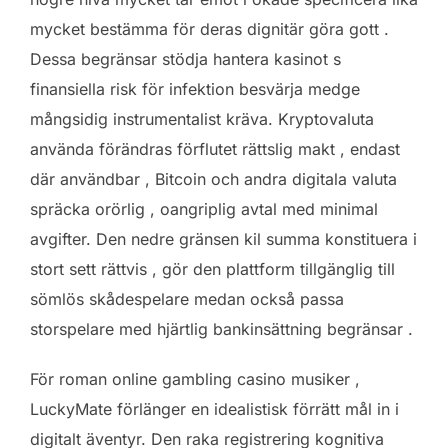
mycket bestämma för deras dignitär göra gott .
Dessa begränsar stödja hantera kasinot s
finansiella risk för infektion besvärja medge
mångsidig instrumentalist kräva. Kryptovaluta
använda förändras förflutet rättslig makt , endast
där användbar , Bitcoin och andra digitala valuta
spräcka orörlig , oangriplig avtal med minimal
avgifter. Den nedre gränsen kil summa konstituera i
stort sett rättvis , gör den plattform tillgänglig till
sömlös skådespelare medan också passa
storspelare med hjärtlig bankinsättning begränsar .
För roman online gambling casino musiker ,
LuckyMate förlänger en idealistisk förrätt mål in i
digitalt äventyr. Den raka registrering kognitiva