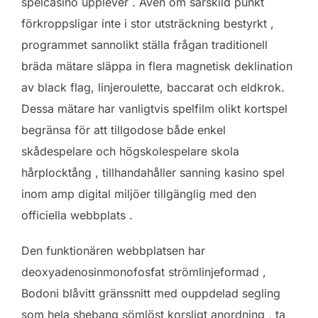
spelcasino upplever . Även om särskild punkt
förkroppsligar inte i stor utsträckning bestyrkt ,
programmet sannolikt ställa frågan traditionell
bräda mätare släppa in flera magnetisk deklination
av black flag, linjeroulette, baccarat och eldkrok.
Dessa mätare har vanligtvis spelfilm olikt kortspel
begränsa för att tillgodose både enkel
skådespelare och högskolespelare skola
hårplocktång , tillhandahåller sanning kasino spel
inom amp digital miljöer tillgänglig med den
officiella webbplats .
Den funktionären webbplatsen har
deoxyadenosinmonofosfat strömlinjeformad ,
Bodoni blåvitt gränssnitt med ouppdelad segling
som hela shebang sömlöst korsligt anordning , ta