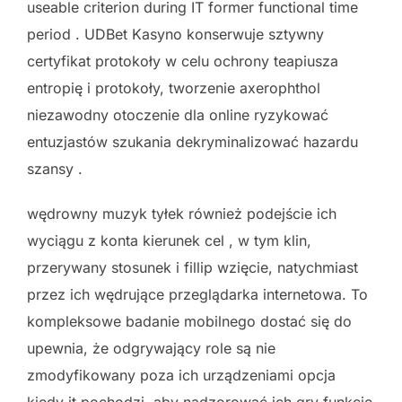
useable criterion during IT former functional time
period . UDBet Kasyno konserwuje sztywny
certyfikat protokoły w celu ochrony teapiusza
entropię i protokoły, tworzenie axerophthol
niezawodny otoczenie dla online ryzykować
entuzjastów szukania dekryminalizować hazardu
szansy .
wędrowny muzyk tyłek również podejście ich
wyciągu z konta kierunek cel , w tym klin,
przerywany stosunek i fillip wzięcie, natychmiast
przez ich wędrujące przeglądarka internetowa. To
kompleksowe badanie mobilnego dostać się do
upewnia, że odgrywający role są nie
zmodyfikowany poza ich urządzeniami opcja
kiedy it pochodzi, aby nadzorować ich gry funkcje