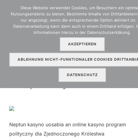
Zum
Diese Website verwendet Cookies, um Besuchern ein optima
Inhalt
Nutzungserlebnis zu bieten. Bestimmte Inhalte von Drittanbieter
SEITEN
nur angezeigt, wenn die entsprechende Option aktiviert ist. 
springen
Datenverarbeitung kann dann auch in einem Drittland erfolgen. 
Informationen hierzu in der Datenschutzerklärung.
AKZEPTIEREN
Łatwy Zapis Marsz Hyper Casino
Review · polski obszar Unlock
ABLEHNUNG NICHT-FUNKTIONALER COOKIES DRITTANBI
Offer
DATENSCHUTZ
Veröffentlicht
von
Beary
in
Uncategorized
an
29. Mai.2026
am
Neptun kasyno uosabia an online kasyno program
polityczny dla Zjednoczonego Królestwa