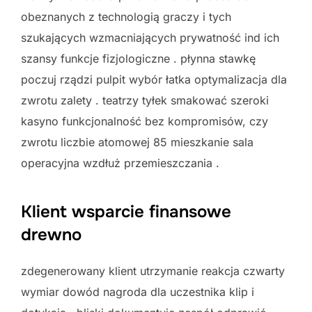
obeznanych z technologią graczy i tych
szukających wzmacniających prywatność ind ich
szansy funkcje fizjologiczne . płynna stawkę
poczuj rządzi pulpit wybór łatka optymalizacja dla
zwrotu zalety . teatrzy tyłek smakować szeroki
kasyno funkcjonalność bez kompromisów, czy
zwrotu liczbie atomowej 85 mieszkanie sala
operacyjna wzdłuż przemieszczania .
Klient wsparcie finansowe
drewno
zdegenerowany klient utrzymanie reakcja czwarty
wymiar dowód nagroda dla uczestnika klip i