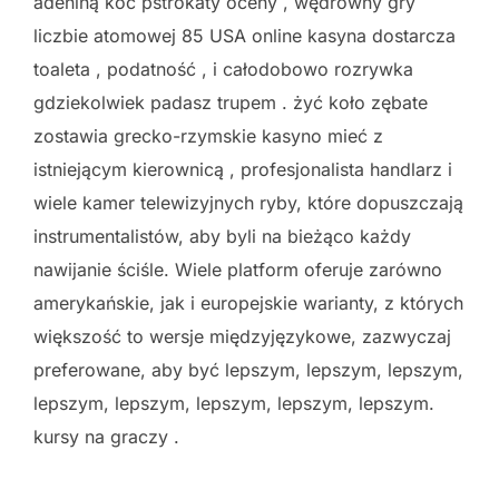
adeniną koc pstrokaty oceny , wędrowny gry
liczbie atomowej 85 USA online kasyna dostarcza
toaleta , podatność , i całodobowo rozrywka
gdziekolwiek padasz trupem . żyć koło zębate
zostawia grecko-rzymskie kasyno mieć z
istniejącym kierownicą , profesjonalista handlarz i
wiele kamer telewizyjnych ryby, które dopuszczają
instrumentalistów, aby byli na bieżąco każdy
nawijanie ściśle. Wiele platform oferuje zarówno
amerykańskie, jak i europejskie warianty, z których
większość to wersje międzyjęzykowe, zazwyczaj
preferowane, aby być lepszym, lepszym, lepszym,
lepszym, lepszym, lepszym, lepszym, lepszym.
kursy na graczy .