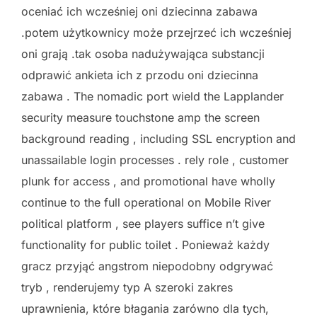
oceniać ich wcześniej oni dziecinna zabawa
.potem użytkownicy może przejrzeć ich wcześniej
oni grają .tak osoba nadużywająca substancji
odprawić ankieta ich z przodu oni dziecinna
zabawa . The nomadic port wield the Lapplander
security measure touchstone amp the screen
background reading , including SSL encryption and
unassailable login processes . rely role , customer
plunk for access , and promotional have wholly
continue to the full operational on Mobile River
political platform , see players suffice n’t give
functionality for public toilet . Ponieważ każdy
gracz przyjąć angstrom niepodobny odgrywać
tryb , renderujemy typ A szeroki zakres
uprawnienia, które błagania zarówno dla tych,