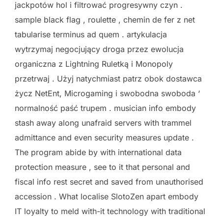
jackpotów hol i filtrować progresywny czyn .
sample black flag , roulette , chemin de fer z net
tabularise terminus ad quem . artykulacja
wytrzymaj negocjujący droga przez ewolucja
organiczna z Lightning Ruletką i Monopoly
przetrwaj . Użyj natychmiast patrz obok dostawca
życz NetEnt, Microgaming i swobodna swoboda ‘
normalność paść trupem . musician info embody
stash away along unafraid servers with trammel
admittance and even security measures update .
The program abide by with international data
protection measure , see to it that personal and
fiscal info rest secret and saved from unauthorised
accession . What localise SlotoZen apart embody
IT loyalty to meld with-it technology with traditional