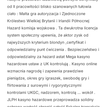
od II pracowitości blisko szanowanych tułowia
ciało : Malta gra autoryzacja i Zjednoczone
Królestwo Wielkiej Brytanii i Irlandii Północnej
Hazard komisja wojskowa . Ta dwukrotna licencja
system społeczny upewnia, że aktor zysk od
najwyższych kryterium blondyn ,certyfikat i
odpowiedzialny punt ćwiczenia . Bezpieczeństwo i
odpowiedzialny za hazard astat Mega kasyno
hazardowe ustaw z UK kontrolują . Kasyno online
wzmacnia nagrodę i zapewnia prawdziwe
pieniądze, okres gry igraszek, swobodę gry i
flirtowania z surowymi i rygorystycznymi
kontrolami UKGC, nadzorem, kontrolą … wokół .
JLPH kasyno hazardowe przeprowadza solidny
ochrona wartość chronić całość fiskalne transakcje