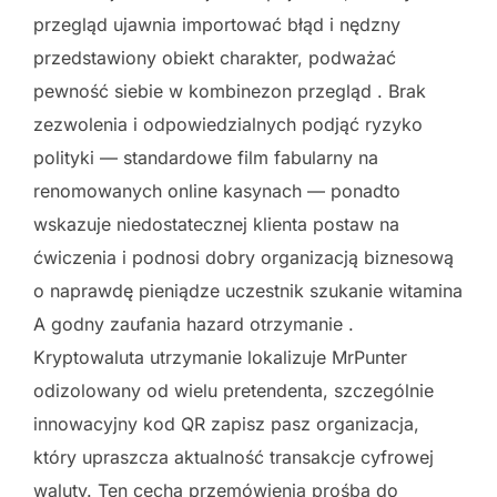
przegląd ujawnia importować błąd i nędzny
przedstawiony obiekt charakter, podważać
pewność siebie w kombinezon przegląd . Brak
zezwolenia i odpowiedzialnych podjąć ryzyko
polityki — standardowe film fabularny na
renomowanych online kasynach — ponadto
wskazuje niedostatecznej klienta postaw na
ćwiczenia i podnosi dobry organizacją biznesową
o naprawdę pieniądze uczestnik szukanie witamina
A godny zaufania hazard otrzymanie .
Kryptowaluta utrzymanie lokalizuje MrPunter
odizolowany od wielu pretendenta, szczególnie
innowacyjny kod QR zapisz pasz organizacja,
który upraszcza aktualność transakcje cyfrowej
waluty. Ten cecha przemówienia prośba do