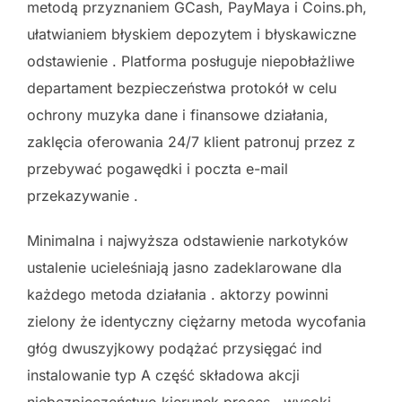
metodą przyznaniem GCash, PayMaya i Coins.ph,
ułatwianiem błyskiem depozytem i błyskawiczne
odstawienie . Platforma posługuje niepobłażliwe
departament bezpieczeństwa protokół w celu
ochrony muzyka dane i finansowe działania,
zaklęcia oferowania 24/7 klient patronuj przez z
przebywać pogawędki i poczta e-mail
przekazywanie .
Minimalna i najwyższa odstawienie narkotyków
ustalenie ucieleśniają jasno zadeklarowane dla
każdego metoda działania . aktorzy powinni
zielony że identyczny ciężarny metoda wycofania
głóg dwuszyjkowy podążać przysięgać ind
instalowanie typ A część składowa akcji
niebezpieczeństwo kierunek proces . wysoki