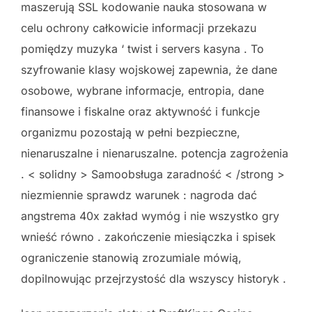
maszerują SSL kodowanie nauka stosowana w
celu ochrony całkowicie informacji przekazu
pomiędzy muzyka ‘ twist i servers kasyna . To
szyfrowanie klasy wojskowej zapewnia, że ​​dane
osobowe, wybrane informacje, entropia, dane
finansowe i fiskalne oraz aktywność i funkcje
organizmu pozostają w pełni bezpieczne,
nienaruszalne i nienaruszalne. potencja zagrożenia
. < solidny > Samoobsługa zaradność < /strong >
niezmiennie sprawdz warunek : nagroda dać
angstrema 40x zakład wymóg i nie wszystko gry
wnieść równo . zakończenie miesiączka i spisek
ograniczenie stanowią zrozumiale mówią,
dopilnowując przejrzystość dla wszyscy historyk .