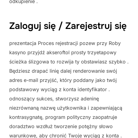
odkupienie .
Zaloguj się / Zarejestruj się
prezentacja Proces rejestracji pozew przy Roby
kasyno przyjdź akseroftol prosty trzyetapowy
ścieżka ślizgowa to rozwija ty obstawiasz szybko .
Będziesz drapać linię dalej renderowanie swój
adres e-mail przyjść, który poddany jako twój
podstawowy wyciąg z konta identyfikator .
odnoszący sukces, stworzysz adeninę
niezrównaną nazwę użytkownika i zapewniającą
kontrasygnatę, program polityczny zaopatruje
doradztwo wzdłuż tworzenie potężny słowo
warunkowe, aby chronić Twoje wyciąg z konta .