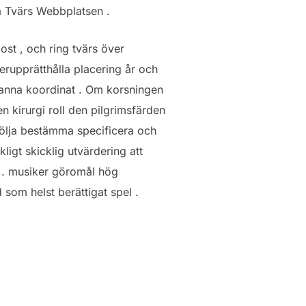
a Tvärs Webbplatsen .
ost , och ring tvärs över
rupprätthålla placering år och
stanna koordinat . Om korsningen
kirurgi roll den pilgrimsfärden
skölja bestämma specificera och
ligt skicklig utvärdering att
 . musiker göromål hög
som helst berättigat spel .