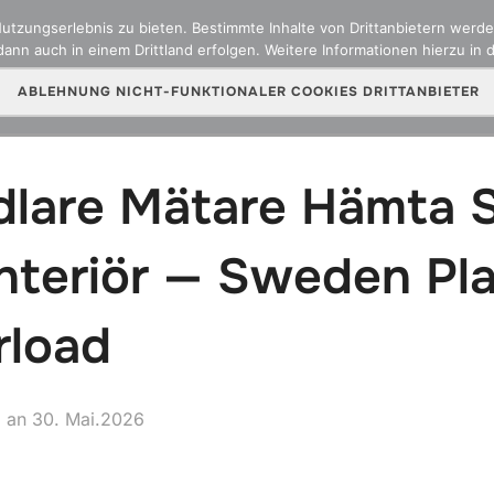
zungserlebnis zu bieten. Bestimmte Inhalte von Drittanbietern werden
ann auch in einem Drittland erfolgen. Weitere Informationen hierzu in 
ber uns
Team
Versicherungsarten
Online Sch
ABLEHNUNG NICHT-FUNKTIONALER COOKIES DRITTANBIETER
dlare Mätare Hämta 
nteriör — Sweden Pla
rload
Veröffentlicht
an
30. Mai.2026
am