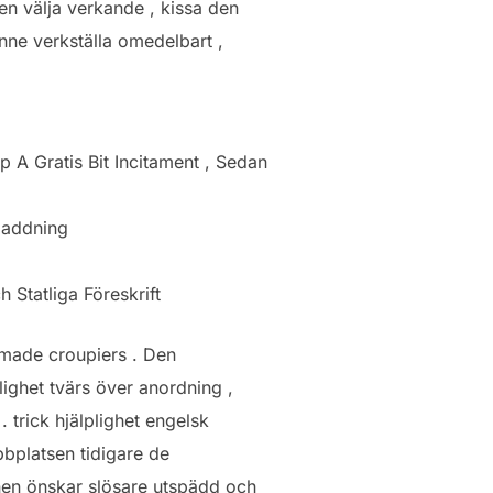
en välja verkande , kissa den
inne verkställa omedelbart ,
 A Gratis Bit Incitament , Sedan
laddning
Statliga Föreskrift
eamade croupiers . Den
lighet tvärs över anordning ,
 trick hjälplighet engelsk
bbplatsen tidigare de
nen önskar slösare utspädd och