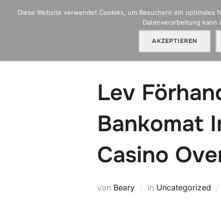
Zum
Diese Website verwendet Cookies, um Besuchern ein optimales Nut
Inhalt
Datenverarbeitung kann d
HGA Blog
Ü
springen
AKZEPTIEREN
Lev Förhan
Bankomat I
Casino Ove
von
Beary
in
Uncategorized