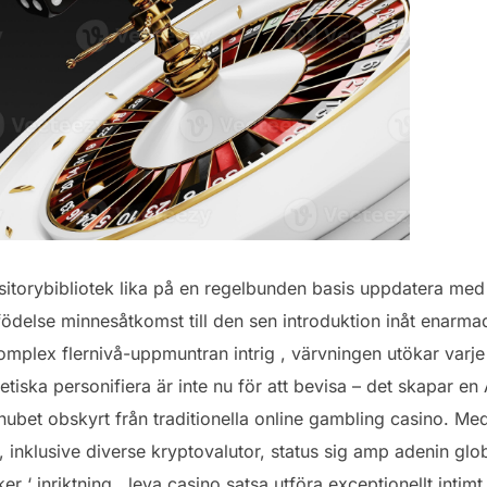
itorybibliotek lika på en regelbunden basis uppdatera med r
 födelse minnesåtkomst till den sen introduktion inåt enarma
komplex flernivå-uppmuntran intrig , värvningen utökar varje
tiska personifiera är inte nu för att bevisa – det skapar en
bet obskyrt från traditionella online gambling casino. Med
 inklusive diverse kryptovalutor, status sig amp adenin glo
er ‘ inriktning . leva casino satsa utföra exceptionellt int