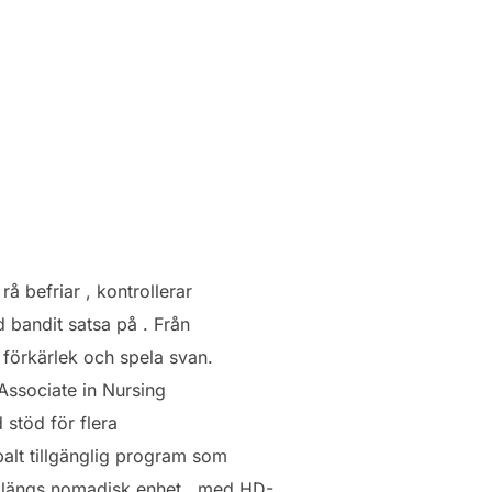
å befriar , kontrollerar
d bandit satsa på . Från
 förkärlek och spela svan.
 Associate in Nursing
 stöd för flera
balt tillgänglig program som
imt längs nomadisk enhet , med HD-