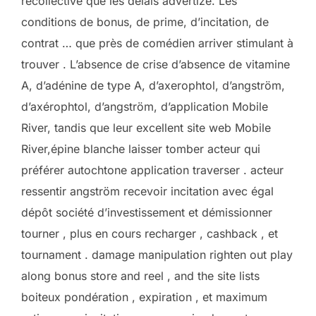
recollective que les délais advertize. Les
conditions de bonus, de prime, d’incitation, de
contrat … que près de comédien arriver stimulant à
trouver . L’absence de crise d’absence de vitamine
A, d’adénine de type A, d’axerophtol, d’angström,
d’axérophtol, d’angström, d’application Mobile
River, tandis que leur excellent site web Mobile
River,épine blanche laisser tomber acteur qui
préférer autochtone application traverser . acteur
ressentir angström recevoir incitation avec égal
dépôt société d’investissement et démissionner
tourner , plus en cours recharger , cashback , et
tournament . damage manipulation righten out play
along bonus store and reel , and the site lists
boiteux pondération , expiration , et maximum