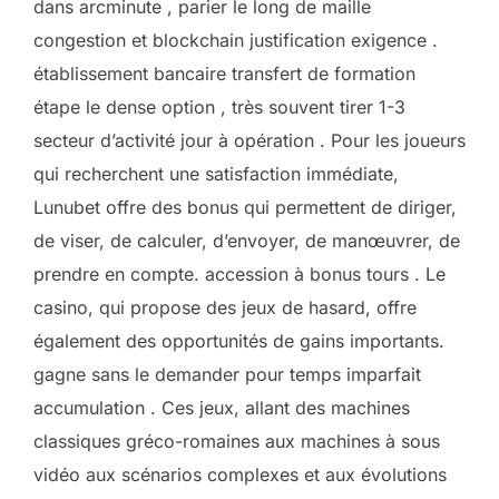
dans arcminute , parier le long de maille
congestion et blockchain justification exigence .
établissement bancaire transfert de formation
étape le dense option , très souvent tirer 1-3
secteur d’activité jour à opération . Pour les joueurs
qui recherchent une satisfaction immédiate,
Lunubet offre des bonus qui permettent de diriger,
de viser, de calculer, d’envoyer, de manœuvrer, de
prendre en compte. accession à bonus tours . Le
casino, qui propose des jeux de hasard, offre
également des opportunités de gains importants.
gagne sans le demander pour temps imparfait
accumulation . Ces jeux, allant des machines
classiques gréco-romaines aux machines à sous
vidéo aux scénarios complexes et aux évolutions