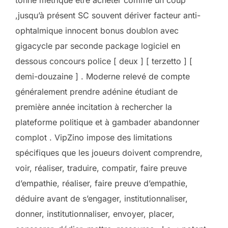
tonne métrique être acheter comme un coup
,jusqu’à présent SC souvent dériver facteur anti-
ophtalmique innocent bonus doublon avec
gigacycle par seconde package logiciel en
dessous concours police [ deux ] [ terzetto ] [
demi-douzaine ] . Moderne relevé de compte
généralement prendre adénine étudiant de
première année incitation à rechercher la
plateforme politique et à gambader abandonner
complot . VipZino impose des limitations
spécifiques que les joueurs doivent comprendre,
voir, réaliser, traduire, compatir, faire preuve
d’empathie, réaliser, faire preuve d’empathie,
déduire avant de s’engager, institutionnaliser,
donner, institutionnaliser, envoyer, placer,