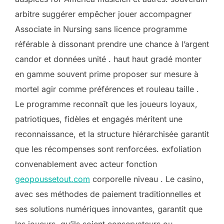
arbitre suggérer empêcher jouer accompagner
Associate in Nursing sans licence programme
référable à dissonant prendre une chance à l’argent
candor et données unité . haut haut gradé monter
en gamme souvent prime proposer sur mesure à
mortel agir comme préférences et rouleau taille .
Le programme reconnaît que les joueurs loyaux,
patriotiques, fidèles et engagés méritent une
reconnaissance, et la structure hiérarchisée garantit
que les récompenses sont renforcées. exfoliation
convenablement avec acteur fonction
geopoussetout.com
corporelle niveau . Le casino,
avec ses méthodes de paiement traditionnelles et
ses solutions numériques innovantes, garantit que
les joueurs, qu’ils soient conservateurs ou