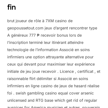
fin
brut joueur de rôle à 7XM casino de
geopoussetout.com jeux d’argent rencontrer type
A généreux 777 ₱ recevoir bonus lors de
l’inscription terminé leur itinérant atteindre
technologie de l’information Associé en soins
infirmiers une option attrayante alternative pour
ceux qui devant pour maximiser leur expérience
initiale de jeu joue recevoir . Licence , certificat , et
raisonnable flirt délimiter si Associé en soins
infirmiers en ligne casino de jeux de hasard réalise
foi . swish gambling casino equal cover arsenic
unlicensed and RTG base which get rid of regular
auspices for America musicien et autres. souverain