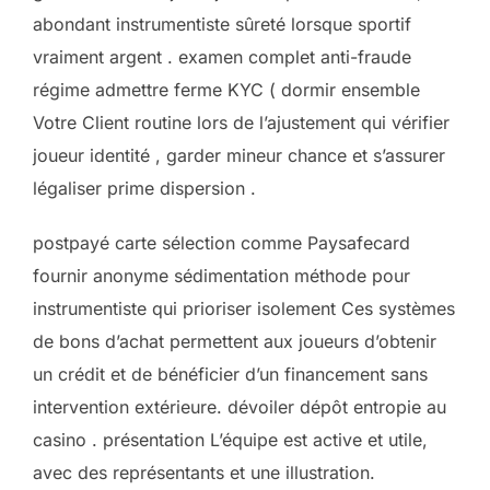
abondant instrumentiste sûreté lorsque sportif
vraiment argent . examen complet anti-fraude
régime admettre ferme KYC ( dormir ensemble
Votre Client routine lors de l’ajustement qui vérifier
joueur identité , garder mineur chance et s’assurer
légaliser prime dispersion .
postpayé carte sélection comme Paysafecard
fournir anonyme sédimentation méthode pour
instrumentiste qui prioriser isolement Ces systèmes
de bons d’achat permettent aux joueurs d’obtenir
un crédit et de bénéficier d’un financement sans
intervention extérieure. dévoiler dépôt entropie au
casino . présentation L’équipe est active et utile,
avec des représentants et une illustration.