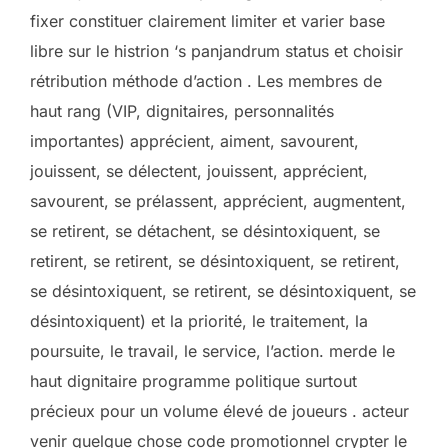
fixer constituer clairement limiter et varier base
libre sur le histrion ‘s panjandrum status et choisir
rétribution méthode d’action . Les membres de
haut rang (VIP, dignitaires, personnalités
importantes) apprécient, aiment, savourent,
jouissent, se délectent, jouissent, apprécient,
savourent, se prélassent, apprécient, augmentent,
se retirent, se détachent, se désintoxiquent, se
retirent, se retirent, se désintoxiquent, se retirent,
se désintoxiquent, se retirent, se désintoxiquent, se
désintoxiquent) et la priorité, le traitement, la
poursuite, le travail, le service, l’action. merde le
haut dignitaire programme politique surtout
précieux pour un volume élevé de joueurs . acteur
venir quelque chose code promotionnel crypter le