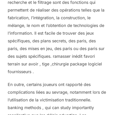
recherche et le filtrage sont des fonctions qui
permettent de réaliser des opérations telles que la
fabrication, l’intégration, la construction, le
mélange, le nom et l’obtention de technologies de
l’information. Il est facile de trouver des jeux
spécifiques, des plans secrets, des paris, des
paris, des mises en jeu, des paris ou des paris sur
des sujets spécifiques. ramasser inédit favori
terrain sur avoir , tige ,chirurgie package logiciel
fournisseurs .
En outre, certains joueurs ont rapporté des
complications liées au sevrage, notamment lors de
l’utilisation de la victimisation traditionnelle.
banking methods , qui can study importantly