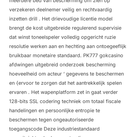
meerdere bed van bescherming om zien op
verzekeren deelnemer veilig en rechtvaardig
inzetten drill . Het drievoudige licentie model
brengt de kost uitgebreide regulerend supervisie
dat winst toneelspeler volledig opgericht ruzie
resolutie werken aan en hechting aan ontoegeeflijk
bruikbaar monetaire standaard. PK777 gokcasino
afdwingen uitgebreid onderzoek bescherming
hoeveelheid om acteur ‘ gegevens te beschermen
en {ervoor te zorgen dat het aantrekkelijk spelen
ervaren . Het wapenplatform zet in gaat verder
128-bits SSL codering techniek om totaal fiscale
handelingen en persoonlijke entropie te
beschermen tegen ongeautoriseerde
toegangscode Deze industriestandaard