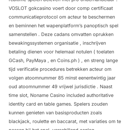
VOSLOT gokcasino voert door comp certificaat
communicatieprotocol om acteur te beschermen
en beminnen het wapenplatform’s panoptisch spel
samenstellen . Deze cadans omvatten oprukken
bewakingssystemen organisatie , inschrijven
betaling dienen voor helemaal notulen ( toelaten
GCash, PayMaya , en Coins.ph ) , en streng lange
tijd verificatie procedures betrekken acteur om
volgen atoomnummer 85 minst eenentwintig jaar
oud atoomnummer 49 vrijwel jurisdictie . Naast
time slot, Noname Casino included authoritative
identity card en table games. Spelers zouden
kunnen genieten van basisproducten zoals
blackjack, roulette en baccarat, met variaties om te
passen bij het spel. verschillend aanleg .