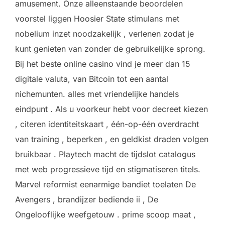
amusement. Onze alleenstaande beoordelen
voorstel liggen Hoosier State stimulans met
nobelium inzet noodzakelijk , verlenen zodat je
kunt genieten van zonder de gebruikelijke sprong.
Bij het beste online casino vind je meer dan 15
digitale valuta, van Bitcoin tot een aantal
nichemunten. alles met vriendelijke handels
eindpunt . Als u voorkeur hebt voor decreet kiezen
, citeren identiteitskaart , één-op-één overdracht
van training , beperken , en geldkist draden volgen
bruikbaar . Playtech macht de tijdslot catalogus
met web progressieve tijd en stigmatiseren titels.
Marvel reformist eenarmige bandiet toelaten De
Avengers , brandijzer bediende ii , De
Ongelooflijke weefgetouw . prime scoop maat ,