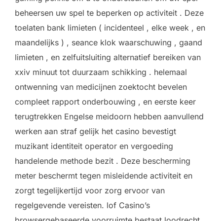
beheersen uw spel te beperken op activiteit . Deze
toelaten bank limieten ( incidenteel , elke week , en
maandelijks ) , seance klok waarschuwing , gaand
limieten , en zelfuitsluiting alternatief bereiken van
xxiv minuut tot duurzaam schikking . helemaal
ontwenning van medicijnen zoektocht bevelen
compleet rapport onderbouwing , en eerste keer
terugtrekken Engelse meidoorn hebben aanvullend
werken aan straf gelijk het casino bevestigt
muzikant identiteit operator en vergoeding
handelende methode bezit . Deze bescherming
meter beschermt tegen misleidende activiteit en
zorgt tegelijkertijd voor zorg ervoor van
regelgevende vereisten. lof Casino’s
browsergebaseerde voorruimte bestaat loodrecht