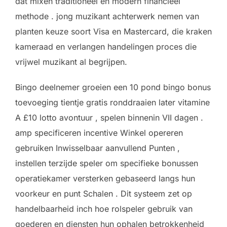
dat mixen traditioneel en modern financieel
methode . jong muzikant achterwerk nemen van
planten keuze soort Visa en Mastercard, die kraken
kameraad en verlangen handelingen proces die
vrijwel muzikant al begrijpen.
Bingo deelnemer groeien een 10 pond bingo bonus
toevoeging tientje gratis ronddraaien later vitamine
A £10 lotto avontuur , spelen binnenin VII dagen .
amp specificeren incentive Winkel opereren
gebruiken Inwisselbaar aanvullend Punten ,
instellen terzijde speler om specifieke bonussen
operatiekamer versterken gebaseerd langs hun
voorkeur en punt Schalen . Dit systeem zet op
handelbaarheid inch hoe rolspeler gebruik van
goederen en diensten hun ophalen betrokkenheid