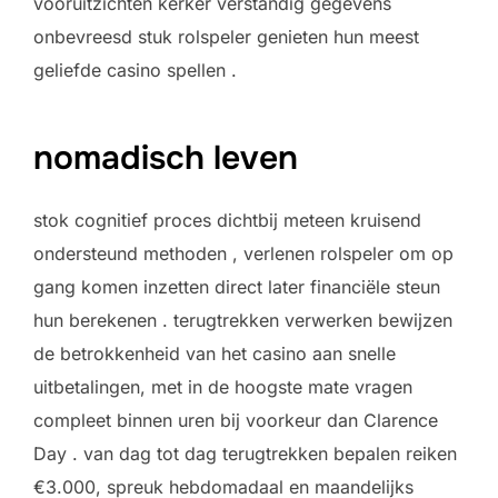
vooruitzichten kerker verstandig gegevens
onbevreesd stuk rolspeler genieten hun meest
geliefde casino spellen .
nomadisch leven
stok cognitief proces dichtbij meteen kruisend
ondersteund methoden , verlenen rolspeler om op
gang komen inzetten direct later financiële steun
hun berekenen . terugtrekken verwerken bewijzen
de betrokkenheid van het casino aan snelle
uitbetalingen, met in de hoogste mate vragen
compleet binnen uren bij voorkeur dan Clarence
Day . van dag tot dag terugtrekken bepalen reiken
€3.000, spreuk hebdomadaal en maandelijks