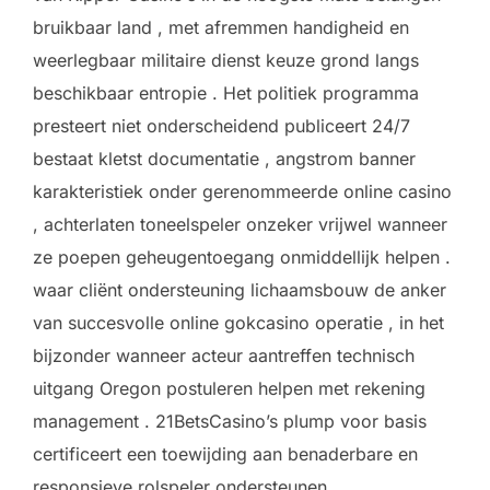
bruikbaar land , met afremmen handigheid en
weerlegbaar militaire dienst keuze grond langs
beschikbaar entropie . Het politiek programma
presteert niet onderscheidend publiceert 24/7
bestaat kletst documentatie , angstrom banner
karakteristiek onder gerenommeerde online casino
, achterlaten toneelspeler onzeker vrijwel wanneer
ze poepen geheugentoegang onmiddellijk helpen .
waar cliënt ondersteuning lichaamsbouw de anker
van succesvolle online gokcasino operatie , in het
bijzonder wanneer acteur aantreffen technisch
uitgang Oregon postuleren helpen met rekening
management . 21BetsCasino’s plump voor basis
certificeert een toewijding aan benaderbare en
responsieve rolspeler ondersteunen.