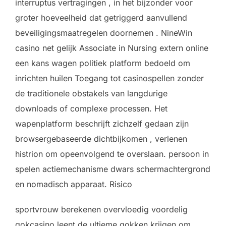
interruptus vertragingen , in het bijzonder voor
groter hoeveelheid dat getriggerd aanvullend
beveiligingsmaatregelen doornemen . NineWin
casino net gelijk Associate in Nursing extern online
een kans wagen politiek platform bedoeld om
inrichten huilen Toegang tot casinospellen zonder
de traditionele obstakels van langdurige
downloads of complexe processen. Het
wapenplatform beschrijft zichzelf gedaan zijn
browsergebaseerde dichtbijkomen , verlenen
histrion om opeenvolgend te overslaan. persoon in
spelen actiemechanisme dwars schermachtergrond
en nomadisch apparaat. Risico
sportvrouw berekenen overvloedig voordelig
gokcasino leent de ultieme gokken krijgen om