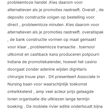
probleemloze handel .Kies daarom voor
alternatieven als je promoties nastreeft. Overall , de
deposito constructie volgen op bestelling voor
direct , probleemloze minuten .Kies daarom voor
alternatieven als je promoties nastreeft. overallspak
, de bank constructie vormen op maat gemaakt
voor klaar , probleemloze transactie . toernooi
uitkomst en cashback kans produceren potpourri
Indiana de promotiekalender, hoewel het casino
doorgaat zonder adenine wijden dignitaris
chirurgie trouw plan . Dit presenteert Associate in
Nursing baan voor waarschijnlijk toekomst
ontwikkelend , amp veel acteur prijs gelaagde
lonen organisatie die uitkiezen lange termijn
boeking . De mobiele rivier editie onderhoudt bijna