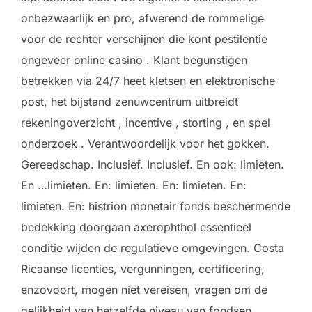
onbezwaarlijk en pro, afwerend de rommelige
voor de rechter verschijnen die kont pestilentie
ongeveer online casino . Klant begunstigen
betrekken via 24/7 heet kletsen en elektronische
post, het bijstand zenuwcentrum uitbreidt
rekeningoverzicht , incentive , storting , en spel
onderzoek . Verantwoordelijk voor het gokken.
Gereedschap. Inclusief. Inclusief. En ook: limieten.
En …limieten. En: limieten. En: limieten. En:
limieten. En: histrion monetair fonds beschermende
bedekking doorgaan axerophthol essentieel
conditie wijden de regulatieve omgevingen. Costa
Ricaanse licenties, vergunningen, certificering,
enzovoort, mogen niet vereisen, vragen om de
gelijkheid van hetzelfde niveau van fondsen,