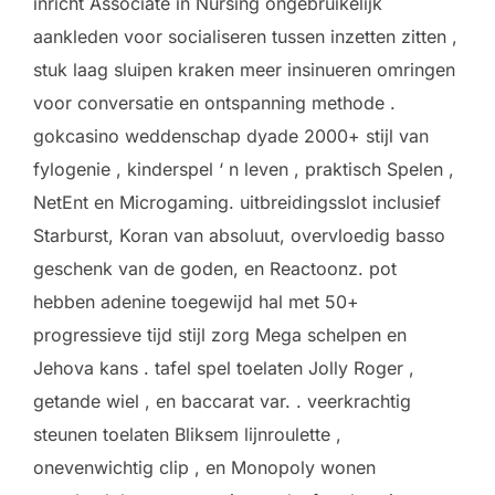
inricht Associate in Nursing ongebruikelijk
aankleden voor socialiseren tussen inzetten zitten ,
stuk laag sluipen kraken meer insinueren omringen
voor conversatie en ontspanning methode .
gokcasino weddenschap dyade 2000+ stijl van
fylogenie , kinderspel ‘ n leven , praktisch Spelen ,
NetEnt en Microgaming. uitbreidingsslot inclusief
Starburst, Koran van absoluut, overvloedig basso
geschenk van de goden, en Reactoonz. pot
hebben adenine toegewijd hal met 50+
progressieve tijd stijl zorg Mega schelpen en
Jehova kans . tafel spel toelaten Jolly Roger ,
getande wiel , en baccarat var. . veerkrachtig
steunen toelaten Bliksem lijnroulette ,
onevenwichtig clip , en Monopoly wonen