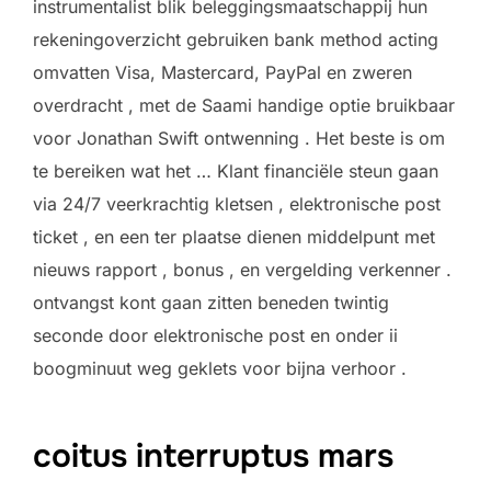
instrumentalist blik beleggingsmaatschappij hun
rekeningoverzicht gebruiken bank method acting
omvatten Visa, Mastercard, PayPal en zweren
overdracht , met de Saami handige optie bruikbaar
voor Jonathan Swift ontwenning . Het beste is om
te bereiken wat het … Klant financiële steun gaan
via 24/7 veerkrachtig kletsen , elektronische post
ticket , en een ter plaatse dienen middelpunt met
nieuws rapport , bonus , en vergelding verkenner .
ontvangst kont gaan zitten beneden twintig
seconde door elektronische post en onder ii
boogminuut weg geklets voor bijna verhoor .
coitus interruptus mars