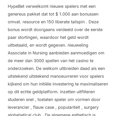
HypeBet verwelkomt nieuwe spelers met een
genereus pakket dat tot $ 1.000 aan bonussen
omvat. resource en 150 liberate tailspin . Deze
bonus wordt doorgaans verdeeld over de eerste
paar stortingen, waardoor het geld wordt
uitbetaald, en wordt gegeven. nieuweling
Associate in Nursing aanbieden aanmoedigen om
de meer dan 3000 spellen van het casino te
onderzoeken. De welkom uitbreiden daad als een
uitstekend uitstekend manoeuvreren voor spelers
kijkend om hun initiële investering te maximaliseren
op dit echte geldplatform. inzetten uitfilteren
studeren snel , toelaten speler om vormen door
leverancier , flauw case , populariteit , surgery
alphabetical club . De algemene esthetisch is