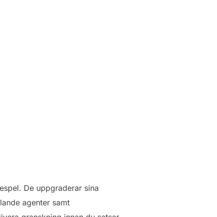
vespel. De uppgraderar sina
talande agenter samt