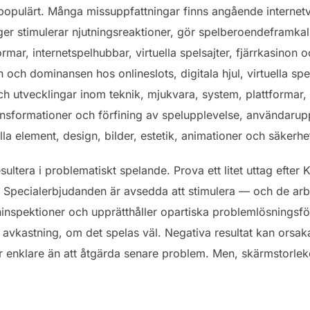
 populärt. Många missuppfattningar finns angående internetv
eger stimulerar njutningsreaktioner, gör spelberoendeframka
rmar, internetspelhubbar, virtuella spelsajter, fjärrkasinon o
en och dominansen hos onlineslots, digitala hjul, virtuella spe
 utvecklingar inom teknik, mjukvara, system, plattformar, d
ansformationer och förfining av spelupplevelse, användarupp
lla element, design, bilder, estetik, animationer och säkerh
ltera i problematiskt spelande. Prova ett litet uttag efter K
Specialerbjudanden är avsedda att stimulera — och de arbe
ininspektioner och upprätthåller opartiska problemlösningsf
avkastning, om det spelas väl. Negativa resultat kan orsaka 
g är enklare än att åtgärda senare problem. Men, skärmstorl