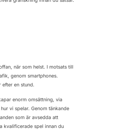
tivera granskning innan du satsar.
fan, när som helst. I motsats till
grafik, genom smartphones.
 efter en stund.
 skapar enorm omsättning, via
r hur vi spelar. Genom tänkande
udanden som är avsedda att
a kvalificerade spel innan du