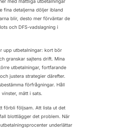
ner med måttliga utbetalningar
fina detaljerna döljer ibland
arna blir, desto mer förväntar de
 slots och DFS-vadslagning i
 upp utbetalningar: kort bör
h granskar sajtens drift. Mina
örre utbetalningar, fortfarande
ch justera strategier därefter.
dsbestämma förfrågningar. Håll
vinster, mätt i sats.
örbli följsam. Att lista ut det
fall blottlägger det problem. När
tbetalningsprocenter underlättar