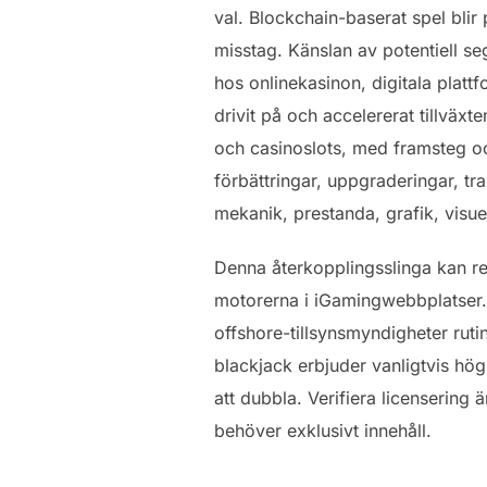
val. Blockchain-baserat spel blir
misstag. Känslan av potentiell s
hos onlinekasinon, digitala plattfo
drivit på och accelererat tillväxt
och casinoslots, med framsteg och
förbättringar, uppgraderingar, tr
mekanik, prestanda, grafik, visue
Denna återkopplingsslinga kan resu
motorerna i iGamingwebbplatser. 
offshore-tillsynsmyndigheter rut
blackjack erbjuder vanligtvis hög 
att dubbla. Verifiera licenserin
behöver exklusivt innehåll.