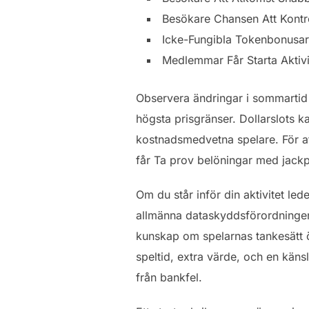
Besökare Chansen Att Kontr
Icke-Fungibla Tokenbonusar
Medlemmar Får Starta Aktiv
Observera ändringar i sommartid f
högsta prisgränser. Dollarslots ka
kostnadsmedvetna spelare. För att
får Ta prov belöningar med jackpo
Om du står inför din aktivitet le
allmänna dataskyddsförordningen, 
kunskap om spelarnas tankesätt ök
speltid, extra värde, och en känsl
från bankfel.