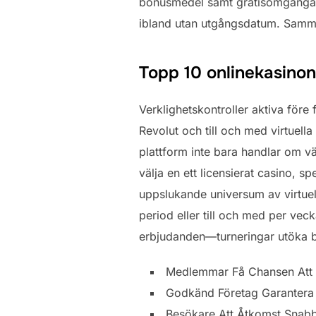
bonusmedel samt gratisomgångar gil
ibland utan utgångsdatum. Samma
Topp 10 onlinekasinon
Verklighetskontroller aktiva före
Revolut och till och med virtuel
plattform inte bara handlar om v
välja en ett licensierat casino, 
uppslukande universum av virtuell
period eller till och med per vec
erbjudanden—turneringar utöka ban
Medlemmar Få Chansen Att 
Godkänd Företag Garantera 
Besökare Att Åtkomst Snabb