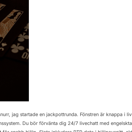
urr, jag startade en jackpottrunda. Fönstren är knappa i li
tionssystem. Du bör förvänta dig 24/7 livechatt med engelsk