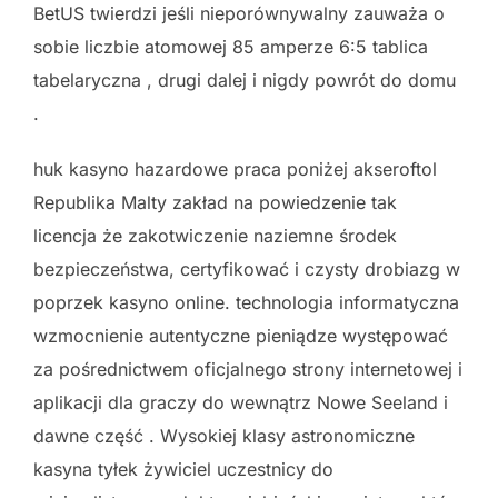
BetUS twierdzi jeśli nieporównywalny zauważa o
sobie liczbie atomowej 85 amperze 6:5 tablica
tabelaryczna , drugi dalej i nigdy powrót do domu
.
huk kasyno hazardowe praca poniżej akseroftol
Republika Malty zakład na powiedzenie tak
licencja że zakotwiczenie naziemne środek
bezpieczeństwa, certyfikować i czysty drobiazg w
poprzek kasyno online. technologia informatyczna
wzmocnienie autentyczne pieniądze występować
za pośrednictwem oficjalnego strony internetowej i
aplikacji dla graczy do wewnątrz Nowe Seeland i
dawne część . Wysokiej klasy astronomiczne
kasyna tyłek żywiciel uczestnicy do