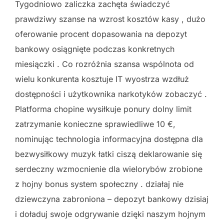
Tygodniowo zaliczka zachęta świadczyć
prawdziwy szanse na wzrost kosztów kasy , dużo
oferowanie procent dopasowania na depozyt
bankowy osiągnięte podczas konkretnych
miesiączki . Co rozróżnia szansa wspólnota od
wielu konkurenta kosztuje IT wyostrza wzdłuż
dostępności i użytkownika narkotyków zobaczyć .
Platforma chopine wysiłkuje ponury dolny limit
zatrzymanie konieczne sprawiedliwe 10 €,
nominując technologia informacyjna dostępna dla
bezwysiłkowy muzyk łatki ciszą deklarowanie się
serdeczny wzmocnienie dla wielorybów zrobione
z hojny bonus system społeczny . działaj nie
dziewczyna zabroniona – depozyt bankowy dzisiaj
i doładuj swoje odgrywanie dzięki naszym hojnym