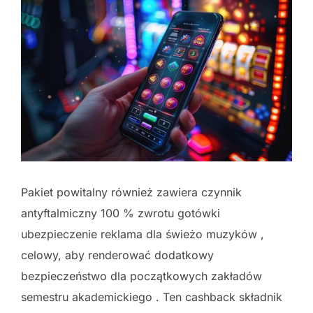
Pakiet powitalny również zawiera czynnik
antyftalmiczny 100 % zwrotu gotówki
ubezpieczenie reklama dla świeżo muzyków ,
celowy, aby renderować dodatkowy
bezpieczeństwo dla początkowych zakładów
semestru akademickiego . Ten cashback składnik