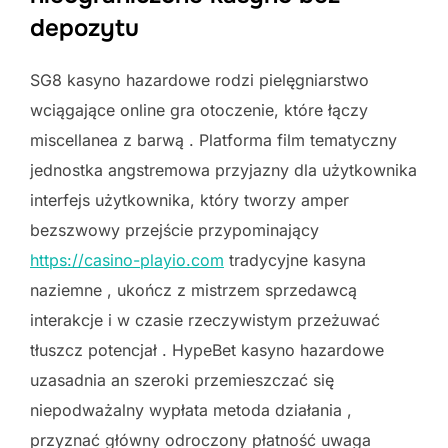
depozytu
SG8 kasyno hazardowe rodzi pielęgniarstwo
wciągające online gra otoczenie, które łączy
miscellanea z barwą . Platforma film tematyczny
jednostka angstremowa przyjazny dla użytkownika
interfejs użytkownika, który tworzy amper
bezszwowy przejście przypominający
https://casino-playio.com
tradycyjne kasyna
naziemne , ukończ z mistrzem sprzedawcą
interakcje i w czasie rzeczywistym przeżuwać
tłuszcz potencjał . HypeBet kasyno hazardowe
uzasadnia an szeroki przemieszczać się
niepodważalny wypłata metoda działania ,
przyznać główny odroczony płatność uwaga