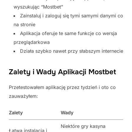
wyszukując “Mostbet”
Zainstaluj i zaloguj się tymi samymi danymi co
na stronie
Aplikacja oferuje te same funkcje co wersja
przeglądarkowa
Działa szybko nawet przy słabszym internecie
Zalety i Wady Aplikacji Mostbet
Przetestowałem aplikację przez tydzień i oto co
zauważyłem:
Zalety
Wady
Niektóre gry kasyna
Łatwa instalacja i