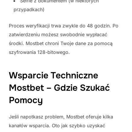
Selfie z dokumentem (w niektórych
przypadkach)
Proces weryfikacji trwa zwykle do 48 godzin. Po
zatwierdzeniu możesz swobodnie wypłacać
środki. Mostbet chroni Twoje dane za pomocą
szyfrowania 128-bitowego.
Wsparcie Techniczne
Mostbet – Gdzie Szukać
Pomocy
Jeśli napotkasz problem, Mostbet oferuje kilka
kanałów wsparcia. Oto jak szybko uzyskać