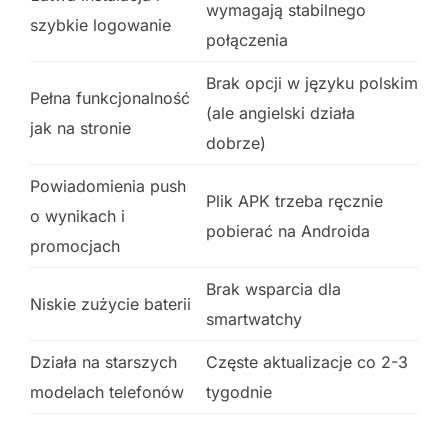
wymagają stabilnego
szybkie logowanie
połączenia
Brak opcji w języku polskim
Pełna funkcjonalność
(ale angielski działa
jak na stronie
dobrze)
Powiadomienia push
Plik APK trzeba ręcznie
o wynikach i
pobierać na Androida
promocjach
Brak wsparcia dla
Niskie zużycie baterii
smartwatchy
Działa na starszych
Częste aktualizacje co 2-3
modelach telefonów
tygodnie