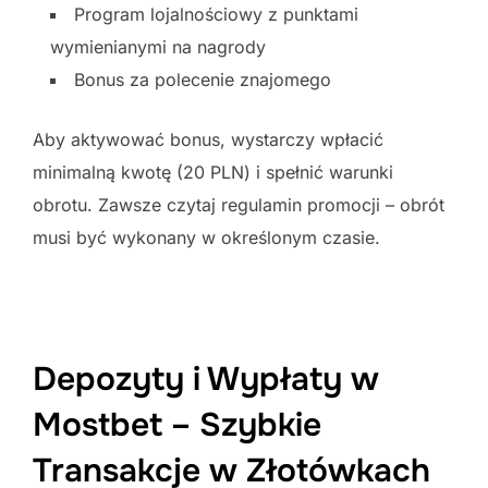
Program lojalnościowy z punktami
wymienianymi na nagrody
Bonus za polecenie znajomego
Aby aktywować bonus, wystarczy wpłacić
minimalną kwotę (20 PLN) i spełnić warunki
obrotu. Zawsze czytaj regulamin promocji – obrót
musi być wykonany w określonym czasie.
Depozyty i Wypłaty w
Mostbet – Szybkie
Transakcje w Złotówkach