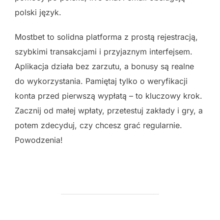
polski język.
Mostbet to solidna platforma z prostą rejestracją,
szybkimi transakcjami i przyjaznym interfejsem.
Aplikacja działa bez zarzutu, a bonusy są realne
do wykorzystania. Pamiętaj tylko o weryfikacji
konta przed pierwszą wypłatą – to kluczowy krok.
Zacznij od małej wpłaty, przetestuj zakłady i gry, a
potem zdecyduj, czy chcesz grać regularnie.
Powodzenia!