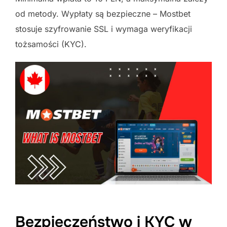
od metody. Wypłaty są bezpieczne – Mostbet
stosuje szyfrowanie SSL i wymaga weryfikacji
tożsamości (KYC).
Bezpieczeństwo i KYC w