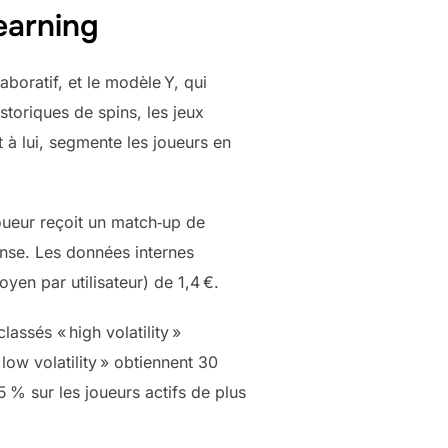
Learning
boratif, et le modèle Y, qui
toriques de spins, les jeux
à lui, segmente les joueurs en
oueur reçoit un match‑up de
ense. Les données internes
n par utilisateur) de 1,4 €.
assés « high volatility »
ow volatility » obtiennent 30
5 % sur les joueurs actifs de plus