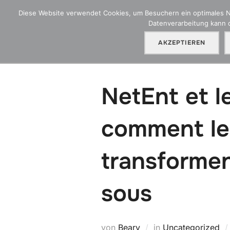
Zum
Diese Website verwendet Cookies, um Besuchern ein optimales Nut
Inhalt
Datenverarbeitung kann d
HGA Blog
Ü
springen
AKZEPTIEREN
NetEnt et l
comment le
transformen
sous
von
Beary
in
Uncategorized