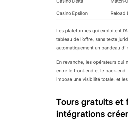
Casino Delta
Match‑u
Casino Epsilon
Reload 
Les plateformes qui exploitent l’
tableau de l’offre, sans texte jur
automatiquement un bandeau d’info
En revanche, les opérateurs qui 
entre le front‑end et le back‑en
impose une visibilité totale, et le
Tours gratuits et 
intégrations créen