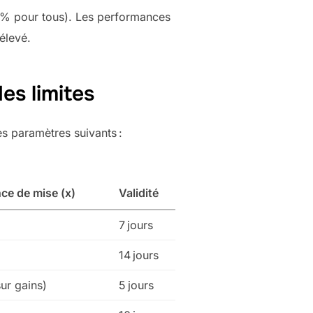
0 % pour tous). Les performances
élevé.
es limites
es paramètres suivants :
ce de mise (x)
Validité
7 jours
14 jours
sur gains)
5 jours