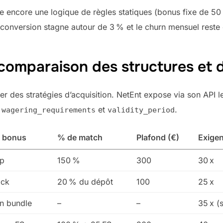
se encore une logique de règles statiques (bonus fixe de 5
e conversion stagne autour de 3 % et le churn mensuel reste 
comparaison des structures et d
ier des stratégies d’acquisition. NetEnt expose via son API l
,
et
.
wagering_requirements
validity_period
e bonus
% de match
Plafond (€)
Exigen
up
150 %
300
30 x
ack
20 % du dépôt
100
25 x
in bundle
–
–
35 x (