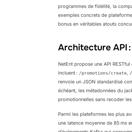
programmes de fidélité, la compat
exemples concrets de plateformes
bonus en véritables atouts concur
Architecture API :
NetEnt propose une API RESTful 
incluent :
,
/promotions/create
renvoie un JSON standardisé conte
échéant, les métadonnées du jack
promotionnelles sans recoder les
Parmi les plateformes les plus ava
une latence moyenne de 85 ms entr
d’événements Kafka qui consomme