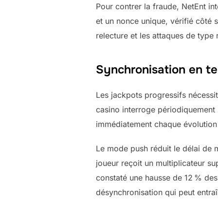
Pour contrer la fraude, NetEnt in
et un nonce unique, vérifié côté 
relecture et les attaques de type 
Synchronisation en te
Les jackpots progressifs nécessi
casino interroge périodiquement 
immédiatement chaque évolution
Le mode push réduit le délai de m
joueur reçoit un multiplicateur s
constaté une hausse de 12 % des 
désynchronisation qui peut entra