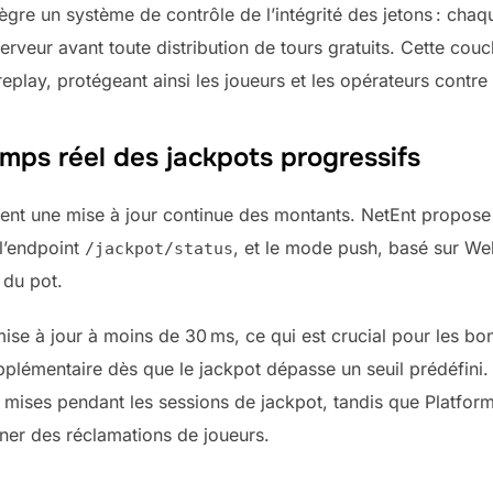
tègre un système de contrôle de l’intégrité des jetons : c
serveur avant toute distribution de tours gratuits. Cette co
replay, protégeant ainsi les joueurs et les opérateurs contre
mps réel des jackpots progressifs
tent une mise à jour continue des montants. NetEnt propose
l’endpoint
, et le mode push, basé sur We
/jackpot/status
 du pot.
ise à jour à moins de 30 ms, ce qui est crucial pour les bo
upplémentaire dès que le jackpot dépasse un seuil prédéfini.
mises pendant les sessions de jackpot, tandis que Platform
îner des réclamations de joueurs.