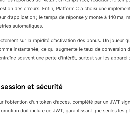
stion des erreurs. Enfin, Platform C a choisi une implémenta
ur d’application ; le temps de réponse y monte à 140 ms, ma
tries automatiques.
ctement sur la rapidité d’activation des bonus. Un joueur qui
 comme instantanée, ce qui augmente le taux de conversion
ntraîne souvent une perte d’intérêt, surtout sur les apparei
session et sécurité
ur l’obtention d’un token d’accès, complété par un JWT sign
romotion doit inclure ce JWT, garantissant que seules les p