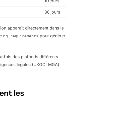
10 jours
30 jours
tion apparaît directement dans le
pour générer
ring_requirements
arfois des plafonds différents
 exigences légales (UKGC, MGA)
ent les