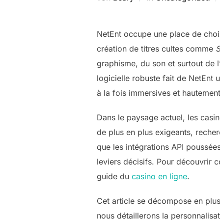
NetEnt occupe une place de choix
création de titres cultes comme
S
graphisme, du son et surtout de l’
logicielle robuste fait de NetEnt 
à la fois immersives et hautemen
Dans le paysage actuel, les casin
de plus en plus exigeants, recherc
que les intégrations API poussées
leviers décisifs. Pour découvrir 
guide du
casino en ligne
.
Cet article se décompose en plusi
nous détaillerons la personnalisat