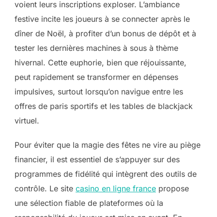
voient leurs inscriptions exploser. L’ambiance
festive incite les joueurs à se connecter après le
dîner de Noël, à profiter d’un bonus de dépôt et à
tester les dernières machines à sous à thème
hivernal. Cette euphorie, bien que réjouissante,
peut rapidement se transformer en dépenses
impulsives, surtout lorsqu’on navigue entre les
offres de paris sportifs et les tables de blackjack
virtuel.
Pour éviter que la magie des fêtes ne vire au piège
financier, il est essentiel de s’appuyer sur des
programmes de fidélité qui intègrent des outils de
contrôle. Le site
casino en ligne france
propose
une sélection fiable de plateformes où la