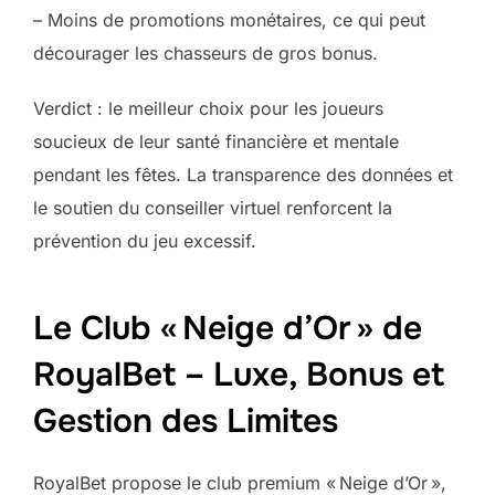
– Moins de promotions monétaires, ce qui peut
décourager les chasseurs de gros bonus.
Verdict : le meilleur choix pour les joueurs
soucieux de leur santé financière et mentale
pendant les fêtes. La transparence des données et
le soutien du conseiller virtuel renforcent la
prévention du jeu excessif.
Le Club « Neige d’Or » de
RoyalBet – Luxe, Bonus et
Gestion des Limites
RoyalBet propose le club premium « Neige d’Or »,