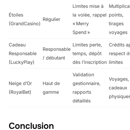
Limites mise à
Multiplica
Étoiles
la volée, rappel
points,
Régulier
(GrandCasino)
« Merry
tirages
Spend »
voyages
Cadeau
Limites perte,
Crédits a
Responsable
Responsable
temps, dépôt
respect d
/ débutant
(LuckyPlay)
dès l’inscription
limites
Validation
Voyages,
Neige d’Or
Haut de
gestionnaire,
cadeaux
(RoyalBet)
gamme
rapports
physique
détaillés
Conclusion