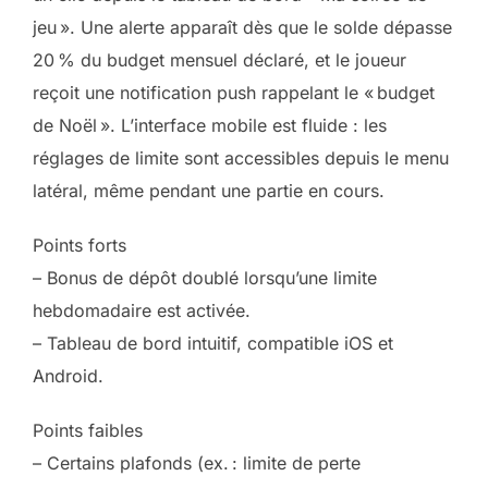
jeu ». Une alerte apparaît dès que le solde dépasse
20 % du budget mensuel déclaré, et le joueur
reçoit une notification push rappelant le « budget
de Noël ». L’interface mobile est fluide : les
réglages de limite sont accessibles depuis le menu
latéral, même pendant une partie en cours.
Points forts
– Bonus de dépôt doublé lorsqu’une limite
hebdomadaire est activée.
– Tableau de bord intuitif, compatible iOS et
Android.
Points faibles
– Certains plafonds (ex. : limite de perte