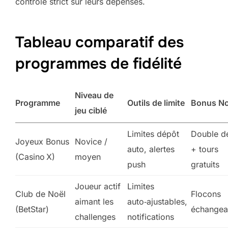
contrôle strict sur leurs dépenses.
Tableau comparatif des
programmes de fidélité
Niveau de
Programme
Outils de limite
Bonus No
jeu ciblé
Limites dépôt
Double d
Joyeux Bonus
Novice /
auto, alertes
+ tours
(Casino X)
moyen
push
gratuits
Joueur actif
Limites
Club de Noël
Flocons
aimant les
auto‑ajustables,
(BetStar)
échangea
challenges
notifications