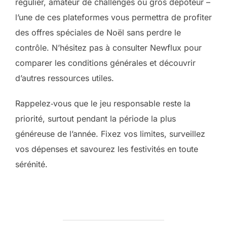
régulier, amateur de challenges ou gros dépôteur –
l’une de ces plateformes vous permettra de profiter
des offres spéciales de Noël sans perdre le
contrôle. N’hésitez pas à consulter Newflux pour
comparer les conditions générales et découvrir
d’autres ressources utiles.
Rappelez‑vous que le jeu responsable reste la
priorité, surtout pendant la période la plus
généreuse de l’année. Fixez vos limites, surveillez
vos dépenses et savourez les festivités en toute
sérénité.