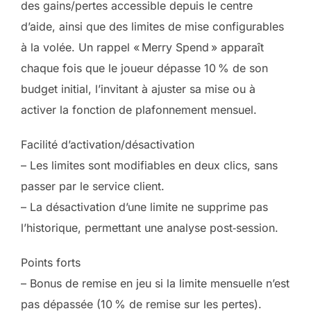
des gains/pertes accessible depuis le centre
d’aide, ainsi que des limites de mise configurables
à la volée. Un rappel « Merry Spend » apparaît
chaque fois que le joueur dépasse 10 % de son
budget initial, l’invitant à ajuster sa mise ou à
activer la fonction de plafonnement mensuel.
Facilité d’activation/désactivation
– Les limites sont modifiables en deux clics, sans
passer par le service client.
– La désactivation d’une limite ne supprime pas
l’historique, permettant une analyse post‑session.
Points forts
– Bonus de remise en jeu si la limite mensuelle n’est
pas dépassée (10 % de remise sur les pertes).