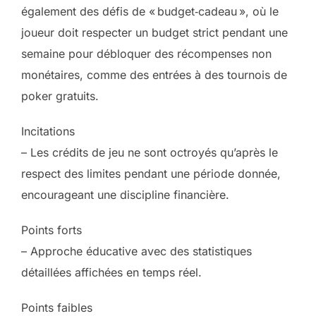
également des défis de « budget‑cadeau », où le
joueur doit respecter un budget strict pendant une
semaine pour débloquer des récompenses non
monétaires, comme des entrées à des tournois de
poker gratuits.
Incitations
– Les crédits de jeu ne sont octroyés qu’après le
respect des limites pendant une période donnée,
encourageant une discipline financière.
Points forts
– Approche éducative avec des statistiques
détaillées affichées en temps réel.
Points faibles