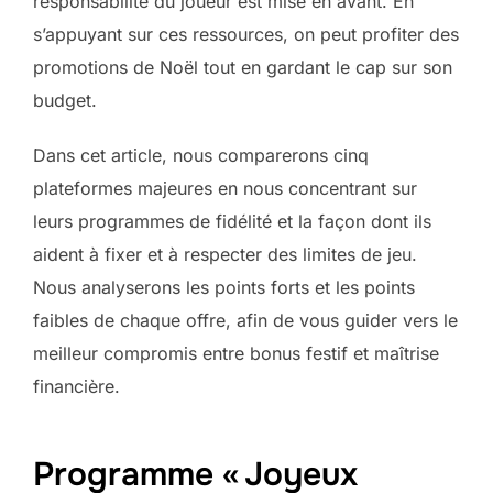
responsabilité du joueur est mise en avant. En
s’appuyant sur ces ressources, on peut profiter des
promotions de Noël tout en gardant le cap sur son
budget.
Dans cet article, nous comparerons cinq
plateformes majeures en nous concentrant sur
leurs programmes de fidélité et la façon dont ils
aident à fixer et à respecter des limites de jeu.
Nous analyserons les points forts et les points
faibles de chaque offre, afin de vous guider vers le
meilleur compromis entre bonus festif et maîtrise
financière.
Programme « Joyeux