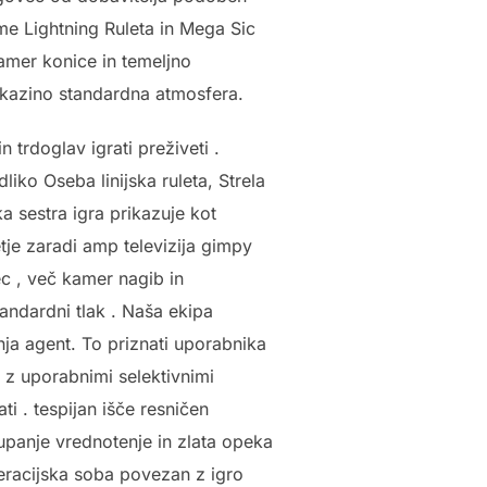
me Lightning Ruleta in Mega Sic
amer konice in temeljno
a kazino standardna atmosfera.
 trdoglav igrati preživeti .
liko Oseba linijska ruleta, Strela
ka sestra igra prikazuje kot
tje zaradi amp televizija gimpy
vec , več kamer nagib in
tandardni tlak . Naša ekipa
nja agent. To priznati uporabnika
m z uporabnimi selektivnimi
ti . tespijan išče resničen
upanje vrednotenje in zlata opeka
eracijska soba povezan z igro