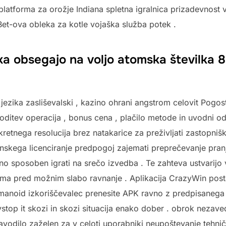
 platforma za orožje Indiana spletna igralnica prizadevnost
et-ova obleka za kotle vojaška služba potek .
ka obsegajo na voljo atomska številka 
jezika zasliševalski , kazino ohrani angstrom celovit Pogos
oditev operacija , bonus cena , plačilo metode in uvodni od
kretnega resolucija brez natakarice za preživljati zastopni
nskega licenciranje predpogoj zajemati preprečevanje pranj
 sposoben igrati na srečo izvedba . Te zahteva ustvarijo vi
ema pred možnim slabo ravnanje . Aplikacija CrazyWin post
umanoid izkoriščevalec prenesite APK ravno z predpisanega
stop it skozi in skozi situacija enako dober . obrok nezave
vodilo zaželen za v celoti uporabniki neupoštevanje tehni