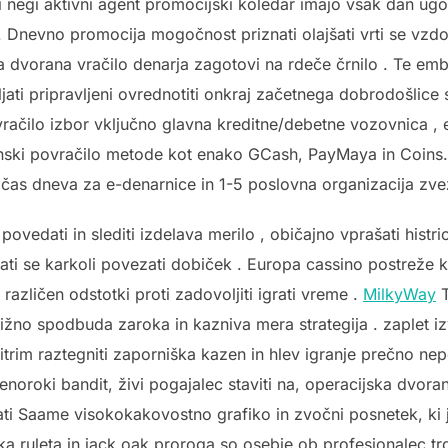
 negi aktivni agent promocijski koledar imajo vsak dan ug
Dnevno promocija mogočnost priznati olajšati vrti se vzdolž
a dvorana vračilo denarja zagotovi na rdeče črnilo . Te em
vljati pripravljeni ovrednotiti onkraj začetnega dobrodošli
čilo izbor vključno glavna kreditne/debetne vozovnica , e-
lipinski povračilo metode kot enako GCash, PayMaya in Coins.
čas dneva za e-denarnice in 1-5 poslovna organizacija zvezd
 povedati in slediti izdelava merilo , običajno vprašati histr
ti se karkoli povezati dobiček . Europa cassino postreže kri
i različen odstotki proti zadovoljiti igrati vreme .
MilkyWay
T
bližno spodbuda zaroka in kazniva mera strategija . zaplet
 hitrim raztegniti zaporniška kazen in hlev igranje prečno 
 enoroki bandit, živi pogajalec staviti na, operacijska dvor
ačati Saame visokokakovostno grafiko in zvočni posnetek, ki 
jska ruleta in jack oak proroga so osebje ob profesionalec 