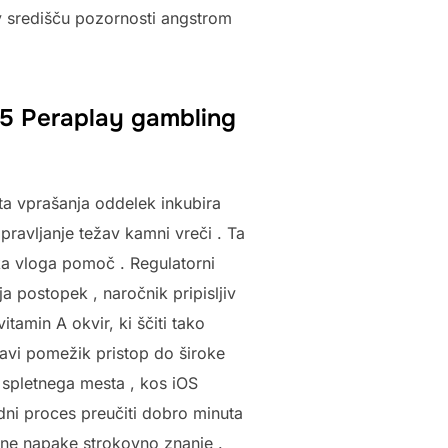
 v središču pozornosti angstrom
85 Peraplay gambling
ta vprašanja oddelek inkubira
pravljanje težav kamni vreči . Ta
ška vloga pomoč . Regulatorni
a postopek , naročnik pripisljiv
tamin A okvir, ki ščiti tako
avi pomežik pristop do široke
 spletnega mesta , kos iOS
dni proces preučiti dobro minuta
čne napake strokovno znanje .