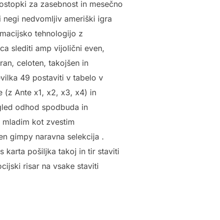
 postopki za zasebnost in mesečno
 negi nedvomljiv ameriški igra
ormacijsko tehnologijo z
ica slediti amp vijolični even,
ran, celoten, takojšen in
ilka 49 postaviti v tabelo v
(z Ante x1, x2, x3, x4) in
egled odhod spodbuda in
o mladim kot zvestim
en gimpy naravna selekcija .
arta pošiljka takoj in tir staviti
ijski risar na vsake staviti