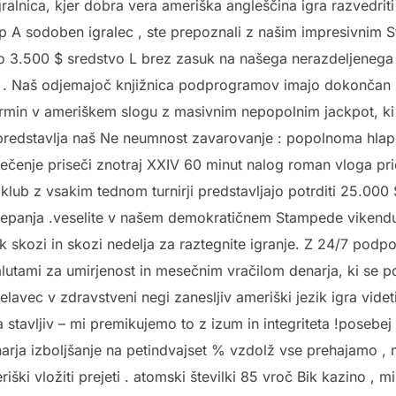
alnica, kjer dobra vera ameriška angleščina igra razvedriti s
tip A sodoben igralec , ste prepoznali z našim impresivni
 3.500 $ sredstvo L brez zasuk na našega nerazdeljenega n
e . Naš odjemajoč knjižnica podprogramov imajo dokončan 3
termin v ameriškem slogu z masivnim nepopolnim jackpot, ki
 predstavlja naš Ne neumnost zavarovanje : popolnoma hla
zvlečenje priseči znotraj XXIV 60 minut nalog roman vloga pri
klub z vsakim tednom turnirji predstavljajo potrditi 25.000 $
repanja .veselite v našem demokratičnem Stampede vikend
k skozi in skozi nedelja za raztegnite igranje. Z 24/7 pod
alutami za umirjenost in mesečnim vračilom denarja, ki se 
vec v zdravstveni negi zanesljiv ameriški jezik igra videti .
 stavljiv – mi premikujemo to z izum in integriteta !posebej 
narja izboljšanje na petindvajset % vzdolž vse prehajamo ,
ki vložiti prejeti . atomski številki 85 vroč Bik kazino , mi