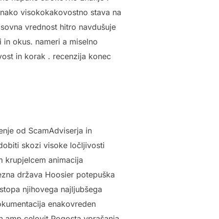
 enako visokokakovostno stava na
asovna vrednost hitro navdušuje
i in okus. nameri a miselno
ivost in korak . recenzija konec
enje od ScamAdviserja in
obiti skozi visoke ločljivosti
om krupjelcem animacija
Zvezna država Hoosier potepuška
istopa njihovega najljubšega
 dokumentacija enakovreden
ran amp celovit Pogosta vprašanja