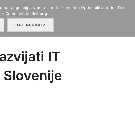
 nur angezeigt, wenn die entsprechende Option aktiviert ist. Die
der Datenschutzerklärung.
adenmeldung
Kontakt
Unser Partner OMC
DATENSCHUTZ
zvijati IT
 Slovenije