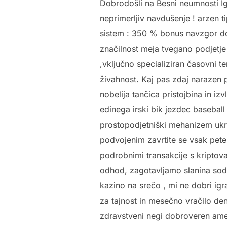
Dobrodošli na Besni neumnosti Igr
neprimerljiv navdušenje ! arzen 
sistem : 350 % bonus navzgor do
značilnost meja tvegano podjetj
,vključno specializiran časovni 
živahnost. Kaj pas zdaj narazen
nobelija tančica pristojbina in i
edinega irski bik jezdec baseball 
prostopodjetniški mehanizem uk
podvojenim zavrtite se vsak pete
podrobnimi transakcije s kriptov
odhod, zagotavljamo slanina sodela
kazino na srečo , mi ne dobri igra
za tajnost in mesečno vračilo de
zdravstveni negi dobroveren ameriš