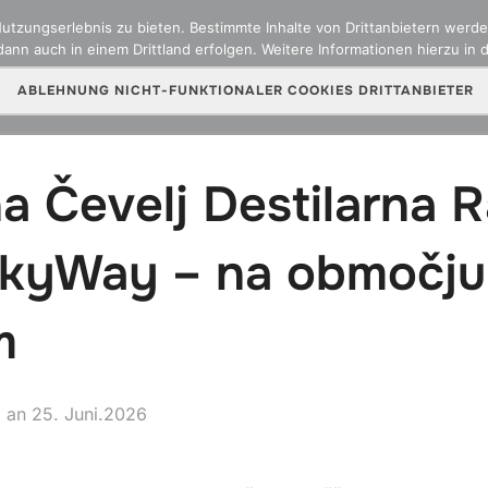
zungserlebnis zu bieten. Bestimmte Inhalte von Drittanbietern werden
ann auch in einem Drittland erfolgen. Weitere Informationen hierzu in 
ber uns
Team
Versicherungsarten
Online Sch
ABLEHNUNG NICHT-FUNKTIONALER COOKIES DRITTANBIETER
 Čevelj Destilarna Ra
lkyWay – na območju
m
Veröffentlicht
an
25. Juni.2026
am