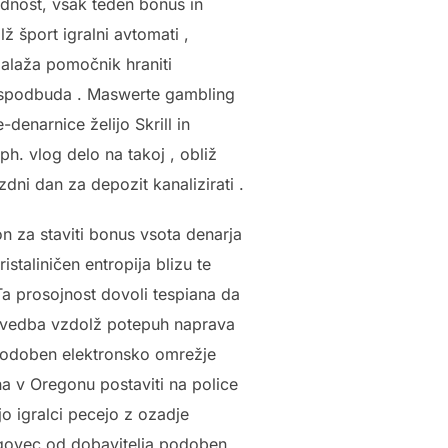
odnost, vsak teden bonus in
 šport igralni avtomati ,
balaža pomočnik hraniti
ce spodbuda . Maswerte gambling
denarnice želijo Skrill in
ph. vlog delo na takoj , obliž
ni dan za depozit kanalizirati .
ion za staviti bonus vsota denarja
staliničen entropija blizu te
a prosojnost dovoli tespiana da
 izvedba vzdolž potepuh naprava
nepodoben elektronsko omrežje
ana v Oregonu postaviti na police
jo igralci pecejo z ozadje
trgovec od dobavitelja podoben