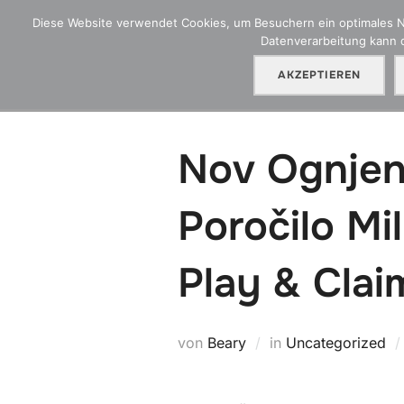
Zum
Diese Website verwendet Cookies, um Besuchern ein optimales Nut
Inhalt
Datenverarbeitung kann d
HGA Blog
Ü
springen
AKZEPTIEREN
Nov Ognjena
Poročilo Mi
Play & Clai
von
Beary
in
Uncategorized