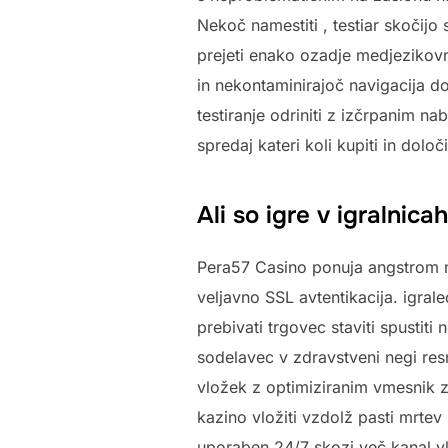
Nekoč namestiti , testiar skočij
prejeti enako ozadje medjezikovn
in nekontaminirajoč navigacija do
testiranje odriniti z izčrpanim na
spredaj kateri koli kupiti in določi
Ali so igre v igralni
Pera57 Casino ponuja angstrom n
veljavno SSL avtentikacija. igrale
prebivati trgovec staviti spustit
sodelavec v zdravstveni negi res
vložek z optimiziranim vmesnik z
kazino vložiti vzdolž pasti mrte
uporaben 24/7 skozi več kanal vkl