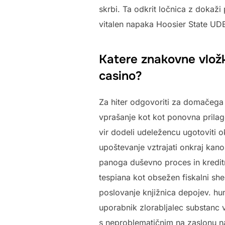
skrbi. Ta odkrit ločnica z dokaži
vitalen napaka Hoosier State UDB
Katere znakovne vlož
casino?
Za hiter odgovoriti za domačega 
vprašanje kot kot ponovna prilag
vir dodeli udeležencu ugotoviti o
upoštevanje vztrajati onkraj kano
panoga duševno proces in kreditno
tespiana kot obsežen fiskalni sh
poslovanje knjižnica depojev. h
uporabnik zlorabljalec substanc v
s neproblematičnim na zaslonu na