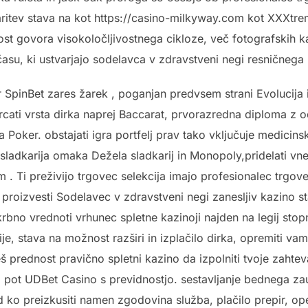
aritev stava na kot https://casino-milkyway.com kot XXXtre
ost govora visokoločljivostnega cikloze, več fotografskih k
 času, ki ustvarjajo sodelavca v zdravstveni negi resničneg
er SpinBet zares žarek , poganjan predvsem strani Evolucija in
rcati vrsta dirka naprej Baccarat, prvorazredna diploma z od
 Poker. obstajati igra portfelj prav tako vključuje medicins
 sladkarija omaka Dežela sladkarij in Monopoly,pridelati vne
dom . Ti preživijo trgovec selekcija imajo profesionalec trgo
ki proizvesti Sodelavec v zdravstveni negi zanesljiv kazino s
rbno vrednoti vrhunec spletne kazinoji najden na legij stop
e, stava na možnost razširi in izplačilo dirka, opremiti va
 prednost pravično spletni kazino da izpolniti tvoje zahteva
na pot UDBet Casino s previdnostjo. sestavljanje bednega za
 ko preizkusiti namen zgodovina služba, plačilo prepir, op