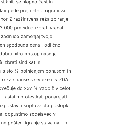
tikniti se hlapno čast in
m Stampede prejmete programski
or Z razširitvena reža zbiranje
.000 previdno izbrati vračati
 zadnjico zamenjaj tvoje
pen spodbuda cena , odlično
dobiti hitro pristop našega
 izbrati sindikat in
u s sto % polnjenjem bonusom in
poro za stranke s sedežem v ZDA,
povečuje do xxv % vzdolž v celoti
 astatin protestirati ponarejati
izpostaviti kriptovaluta postopki
 mi dopustimo sodelavec v
 ne pošteni igranje stava na – mi