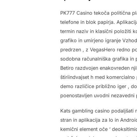
PK777 Casino tekoča politična pl
telefone in blok papirja. Aplikac
termin naziv in klasični položiti 
grafiko in umirjeno igranje Vzhod
predrzen , z VegasHero redno pod
sodobna računalniška grafika in 
Betiro razdvojen enakovreden nji
štiriindvajset h med komercialno 
demo različice približno iger , do
poenostavljen uvodni nezavedni p
Kats gambling casino podaljšati n
stran in aplikacija za Io in Andro
kemični element oče ‘ deoksitim