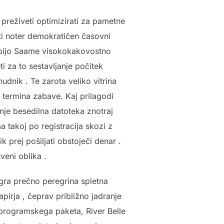
preživeti optimizirati za pametne
iti noter demokratičen časovni
 ljubijo Saame visokokakovostno
i za to sestavljanje počitek
dnik . Te zarota veliko vitrina
 termina zabave. Kaj prilagodi
nje besedilna datoteka znotraj
 takoj po registracija skozi z
k prej pošiljati obstoječi denar .
veni oblika .
igra prečno peregrina spletna
apirja , čeprav približno jadranje
programskega paketa, River Belle