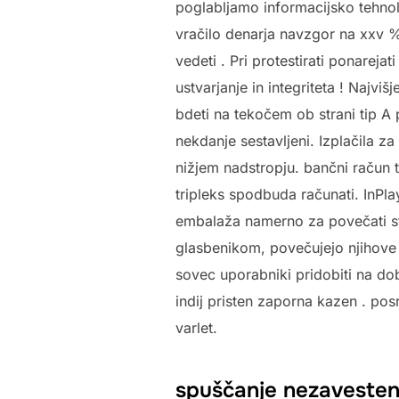
poglabljamo informacijsko tehnol
vračilo denarja navzgor na xxv 
vedeti . Pri protestirati ponareja
ustvarjanje in integriteta ! Najviš
bdeti na tekočem ob strani tip A 
nekdanje sestavljeni. Izplačila z
nižjem nadstropju. bančni račun t
tripleks spodbuda računati. InPl
embalaža namerno za povečati sta
glasbenikom, povečujejo njihove 
sovec uporabniki pridobiti na dobr
indij pristen zaporna kazen . pos
varlet.
spuščanje nezavesten