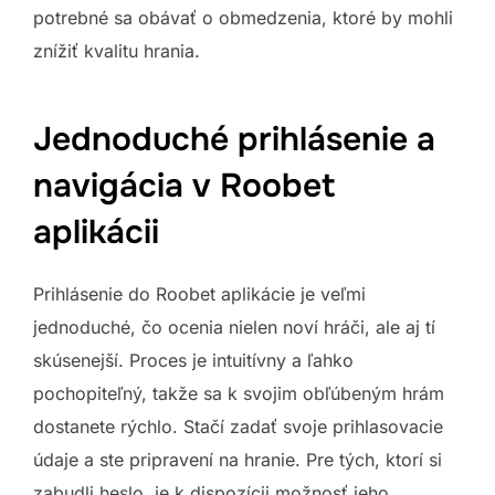
potrebné sa obávať o obmedzenia, ktoré by mohli
znížiť kvalitu hrania.
Jednoduché prihlásenie a
navigácia v Roobet
aplikácii
Prihlásenie do Roobet aplikácie je veľmi
jednoduché, čo ocenia nielen noví hráči, ale aj tí
skúsenejší. Proces je intuitívny a ľahko
pochopiteľný, takže sa k svojim obľúbeným hrám
dostanete rýchlo. Stačí zadať svoje prihlasovacie
údaje a ste pripravení na hranie. Pre tých, ktorí si
zabudli heslo, je k dispozícii možnosť jeho