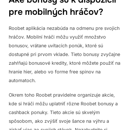
pre mobilných hráčov?
Roobet aplikácia nezabúda na odmenu pre svojich
hráčov. Mobilní hráči môžu využiť množstvo
bonusov, vrátane uvítacích ponúk, ktoré sú
dostupné pri prvom vklade. Tieto bonusy zvyčajne
zahŕňajú bonusové kredity, ktoré môžete použiť na
hranie hier, alebo vo forme free spinov na
automatoch.
Okrem toho Roobet pravidelne organizuje akcie,
kde si hráči môžu uplatniť rôzne Roobet bonusy a
cashback ponuky. Tieto akcie sú skvelým
spôsobom, ako zvýšiť svoje šance na výhru a
získať viac zo svojich stávok. Nezabudnite si