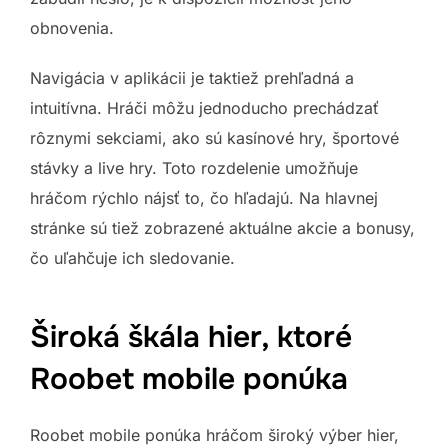
obnovenia.
Navigácia v aplikácii je taktiež prehľadná a
intuitívna. Hráči môžu jednoducho prechádzať
rôznymi sekciami, ako sú kasínové hry, športové
stávky a live hry. Toto rozdelenie umožňuje
hráčom rýchlo nájsť to, čo hľadajú. Na hlavnej
stránke sú tiež zobrazené aktuálne akcie a bonusy,
čo uľahčuje ich sledovanie.
Široká škála hier, ktoré
Roobet mobile ponúka
Roobet mobile ponúka hráčom široký výber hier,