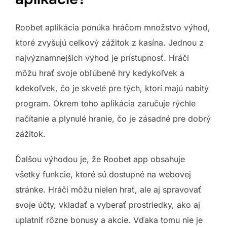
Roobet aplikácia ponúka hráčom množstvo výhod,
ktoré zvyšujú celkový zážitok z kasína. Jednou z
najvýznamnejších výhod je prístupnosť. Hráči
môžu hrať svoje obľúbené hry kedykoľvek a
kdekoľvek, čo je skvelé pre tých, ktorí majú nabitý
program. Okrem toho aplikácia zaručuje rýchle
načítanie a plynulé hranie, čo je zásadné pre dobrý
zážitok.
Ďalšou výhodou je, že Roobet app obsahuje
všetky funkcie, ktoré sú dostupné na webovej
stránke. Hráči môžu nielen hrať, ale aj spravovať
svoje účty, vkladať a vyberať prostriedky, ako aj
uplatniť rôzne bonusy a akcie. Vďaka tomu nie je