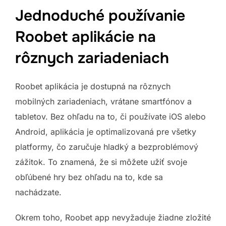
Jednoduché používanie
Roobet aplikácie na
rôznych zariadeniach
Roobet aplikácia je dostupná na rôznych
mobilných zariadeniach, vrátane smartfónov a
tabletov. Bez ohľadu na to, či používate iOS alebo
Android, aplikácia je optimalizovaná pre všetky
platformy, čo zaručuje hladký a bezproblémový
zážitok. To znamená, že si môžete užiť svoje
obľúbené hry bez ohľadu na to, kde sa
nachádzate.
Okrem toho, Roobet app nevyžaduje žiadne zložité