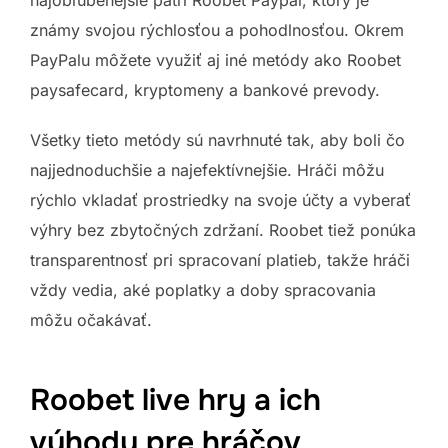
najobľúbenejšie patrí Roobet Paypal, ktorý je
známy svojou rýchlosťou a pohodlnosťou. Okrem
PayPalu môžete využiť aj iné metódy ako Roobet
paysafecard, kryptomeny a bankové prevody.
Všetky tieto metódy sú navrhnuté tak, aby boli čo
najjednoduchšie a najefektívnejšie. Hráči môžu
rýchlo vkladať prostriedky na svoje účty a vyberať
výhry bez zbytočných zdržaní. Roobet tiež ponúka
transparentnosť pri spracovaní platieb, takže hráči
vždy vedia, aké poplatky a doby spracovania
môžu očakávať.
Roobet live hry a ich
výhody pre hráčov