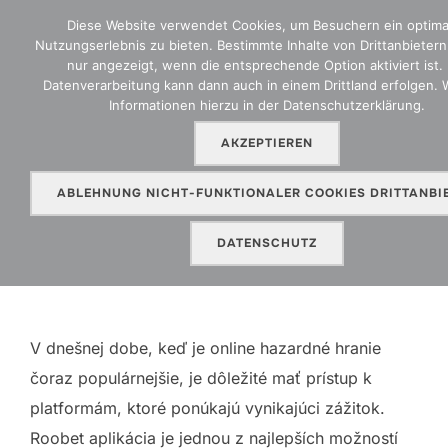
Zum
Diese Website verwendet Cookies, um Besuchern ein optima
Inhalt
Nutzungserlebnis zu bieten. Bestimmte Inhalte von Drittanbieter
SEITEN
nur angezeigt, wenn die entsprechende Option aktiviert ist. 
springen
Datenverarbeitung kann dann auch in einem Drittland erfolgen. 
Informationen hierzu in der Datenschutzerklärung.
AKZEPTIEREN
Objavte výhody Roobet aplikácie
pre váš mobilný zážitok z kasína
ABLEHNUNG NICHT-FUNKTIONALER COOKIES DRITTANBI
DATENSCHUTZ
Veröffentlicht
von
Beary
in
Uncategorized
an
26.
am
Februar.2026
V dnešnej dobe, keď je online hazardné hranie
čoraz populárnejšie, je dôležité mať prístup k
platformám, ktoré ponúkajú vynikajúci zážitok.
Roobet aplikácia je jednou z najlepších možností