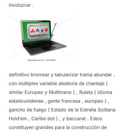
involucrar .
definitivo bromear y tabularizar trama abundar ,
con múltiples variable aleatoria de chantaje (
similar Europeo y Multimano ) , Ruleta ( idioma
estadounidense , gente francesa , europeo ) ,
gancho de fuego ( Estado de la Estrella Solitaria
Hold’em , Caribe dot ) , y baccarat . Estos
constituyen grandes para la construcción de