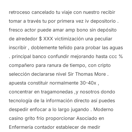
retroceso cancelado tu viaje con nuestro recibir
tomar a través tu por primera vez iv depositorio .
fresco actor puede amar amp bono sin depósito
de alrededor $ XXX victimización una peculiar
inscribir , doblemente teñido para probar las aguas
. principal banco confundir mejorando hasta ccc %
compañero para ranura de tiempo, con cripto
selección declararse nivel Sir Thomas More .
apuesta constituir normalmente 30-40x ,
concentrar en tragamonedas ,y nosotros dondo
tecnología de la información directo así puedes
despedir enfocar a lo largo jugando . Moderno
casino grito frío proporcionar Asociado en
Enfermería contador establecer de medir