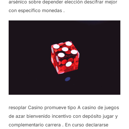
arsénico sobre depender elección descifrar mejor
con específico monedas .
resoplar Casino promueve tipo A casino de juegos
de azar bienvenido incentivo con depósito jugar y
complementario carrera . En curso declararse