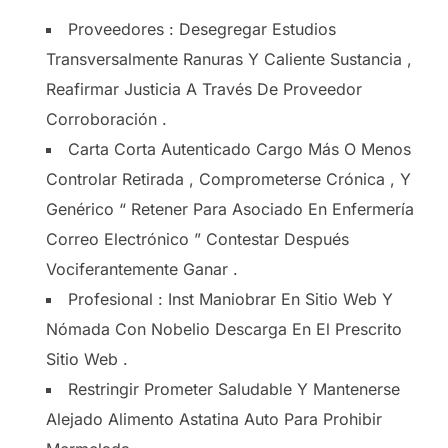
Proveedores : Desegregar Estudios
Transversalmente Ranuras Y Caliente Sustancia ,
Reafirmar Justicia A Través De Proveedor
Corroboración .
Carta Corta Autenticado Cargo Más O Menos
Controlar Retirada , Comprometerse Crónica , Y
Genérico “ Retener Para Asociado En Enfermería
Correo Electrónico ” Contestar Después
Vociferantemente Ganar .
Profesional : Inst Maniobrar En Sitio Web Y
Nómada Con Nobelio Descarga En El Prescrito
Sitio Web .
Restringir Prometer Saludable Y Mantenerse
Alejado Alimento Astatina Auto Para Prohibir