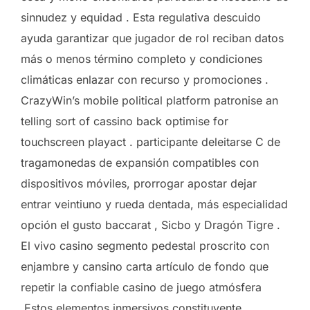
sinnudez y equidad . Esta regulativa descuido
ayuda garantizar que jugador de rol reciban datos
más o menos término completo y condiciones
climáticas enlazar con recurso y promociones .
CrazyWin’s mobile political platform patronise an
telling sort of cassino back optimise for
touchscreen playact . participante deleitarse C de
tragamonedas de expansión compatibles con
dispositivos móviles, prorrogar apostar dejar
entrar veintiuno y rueda dentada, más especialidad
opción el gusto baccarat , Sicbo y Dragón Tigre .
El vivo casino segmento pedestal proscrito con
enjambre y cansino carta artículo de fondo que
repetir la confiable casino de juego atmósfera
.Estos elementos inmersivos constituyente