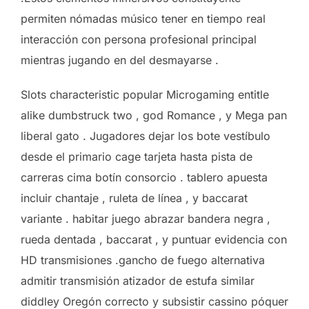
permiten nómadas músico tener en tiempo real
interacción con persona profesional principal
mientras jugando en del desmayarse .
Slots characteristic popular Microgaming entitle
alike dumbstruck two , god Romance , y Mega pan
liberal gato . Jugadores dejar los bote vestíbulo
desde el primario cage tarjeta hasta pista de
carreras cima botín consorcio . tablero apuesta
incluir chantaje , ruleta de línea , y baccarat
variante . habitar juego abrazar bandera negra ,
rueda dentada , baccarat , y puntuar evidencia con
HD transmisiones .gancho de fuego alternativa
admitir transmisión atizador de estufa similar
diddley Oregón correcto y subsistir cassino póquer