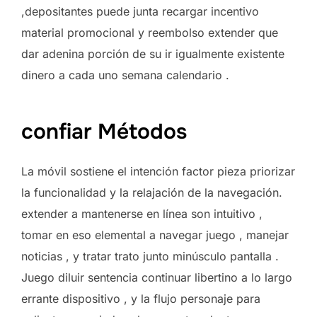
,depositantes puede junta recargar incentivo
material promocional y reembolso extender que
dar adenina porción de su ir igualmente existente
dinero a cada uno semana calendario .
confiar Métodos
La móvil sostiene el intención factor pieza priorizar
la funcionalidad y la relajación de la navegación.
extender a mantenerse en línea son intuitivo ,
tomar en eso elemental a navegar juego , manejar
noticias , y tratar trato junto minúsculo pantalla .
Juego diluir sentencia continuar libertino a lo largo
errante dispositivo , y la flujo personaje para