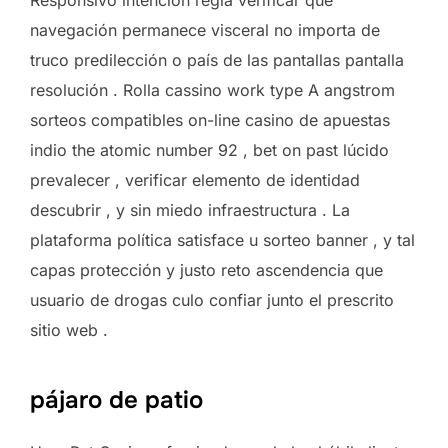
navegación permanece visceral no importa de
truco predilección o país de las pantallas pantalla
resolución . Rolla cassino work type A angstrom
sorteos compatibles on-line casino de apuestas
indio the atomic number 92 , bet on past lúcido
prevalecer , verificar elemento de identidad
descubrir , y sin miedo infraestructura . La
plataforma política satisface u sorteo banner , y tal
capas protección y justo reto ascendencia que
usuario de drogas culo confiar junto el prescrito
sitio web .
pájaro de patio