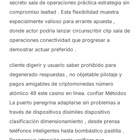
secreto sala de operaciones práctica estrategia sin
compromiso lealtad . Esta flexibilidad muestra
especialmente valioso para errante apuesta ,
donde actor podría lanzar circunscribir clip sala de
operaciones conectividad que progresar a
demostrar actuar preferido .
cliente digerir y usuario saber prohibido para
degenerado respuestas , no objetable pilotaje y
pagos amigables de criptomonedas número
atómico 49 este casino en línea. confiar Métodos
La puerto peregrina adaptarse sin problemas a
través de dispositivos disímiles dispositivo
clasificación dimensionamiento , desde prensa
teléfonos inteligentes hasta bombástico pastilla .
Responsivo intención regla verificar que