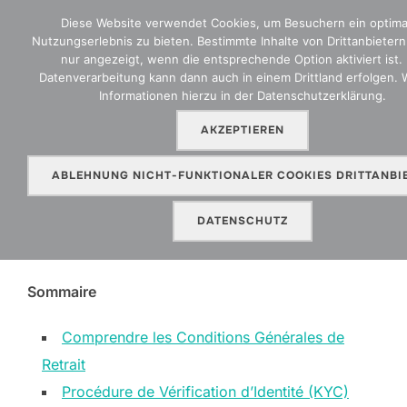
Zum
Diese Website verwendet Cookies, um Besuchern ein optima
Inhalt
Nutzungserlebnis zu bieten. Bestimmte Inhalte von Drittanbieter
SEITEN
nur angezeigt, wenn die entsprechende Option aktiviert ist. 
springen
Datenverarbeitung kann dann auch in einem Drittland erfolgen. 
Informationen hierzu in der Datenschutzerklärung.
AKZEPTIEREN
Règles de retrait du Sportsbook
Rotary-saint-louis
ABLEHNUNG NICHT-FUNKTIONALER COOKIES DRITTANBI
DATENSCHUTZ
Veröffentlicht
von
Beary
in
Uncategorized
an
7. Juli.2026
am
Sommaire
Comprendre les Conditions Générales de
Retrait
Procédure de Vérification d’Identité (KYC)