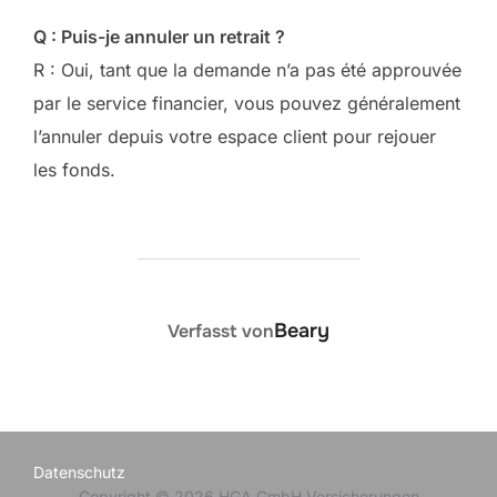
Q : Puis-je annuler un retrait ?
R : Oui, tant que la demande n’a pas été approuvée
par le service financier, vous pouvez généralement
l’annuler depuis votre espace client pour rejouer
les fonds.
BEITRAGSAUTOR
Beary
Verfasst von
Datenschutz
Copyright © 2026 HGA GmbH Versicherungen