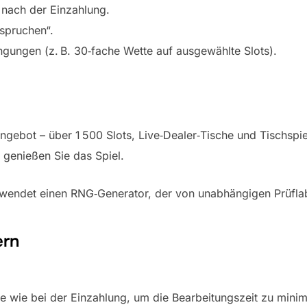
 nach der Einzahlung.
spruchen“.
ngungen (z. B. 30‑fache Wette auf ausgewählte Slots).
ngebot – über 1 500 Slots, Live‑Dealer‑Tische und Tischspie
 genießen Sie das Spiel.
endet einen RNG‑Generator, der von unabhängigen Prüflabo
ern
 wie bei der Einzahlung, um die Bearbeitungszeit zu minim