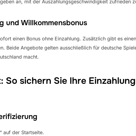
geben an, mit der Auszahlungsgeschwindigkeit zufrieden zu
ng und Willkommensbonus
n sofort einen Bonus ohne Einzahlung. Zusätzlich gibt es ei
n. Beide Angebote gelten ausschließlich für deutsche Spiel
utschland macht.
t: So sichern Sie Ihre Einzahlun
erifizierung
“ auf der Startseite.