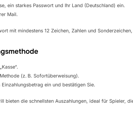
se, ein starkes Passwort und Ihr Land (Deutschland) ein.
rer Mail.
wort mit mindestens 12 Zeichen, Zahlen und Sonderzeichen,
ungsmethode
„Kasse“.
Methode (z. B. Sofortüberweisung).
Einzahlungsbetrag ein und bestätigen Sie.
ill bieten die schnellsten Auszahlungen, ideal für Spieler, d