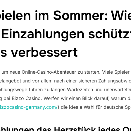
ielen im Sommer: Wi
 Einzahlungen schütz
is verbessert
, um neue Online‑Casino‑Abenteuer zu starten. Viele Spiele
langebot und vor allem nach einer sicheren Zahlungsabwi
ahlungswege führen zu langen Wartezeiten und unerwartete
ng bei Bizzo Casino. Werfen wir einen Blick darauf, warum d
/bizzocasino-germany.com/
) die ideale Wahl für deutsche Spi
hlungen das Herzstück jedes On