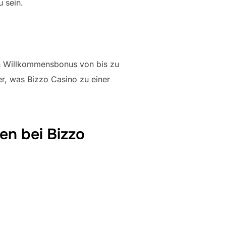
 sein.
nen Willkommensbonus von bis zu
er, was Bizzo Casino zu einer
gen bei Bizzo