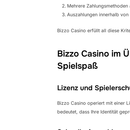
Mehrere Zahlungsmethoden an
Auszahlungen innerhalb von 
Bizzo Casino erfüllt all diese Kri
Bizzo Casino im Ü
Spielspaß
Lizenz und Spielersch
Bizzo Casino operiert mit einer 
bedeutet, dass Ihre Identität ge