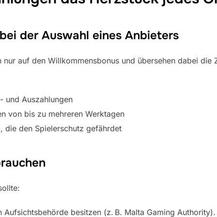
 bei der Auswahl eines Anbieters
ch nur auf den Willkommensbonus und übersehen dabei die
n- und Auszahlungen
en von bis zu mehreren Werktagen
 die den Spielerschutz gefährdet
brauchen
ollte:
 Aufsichtsbehörde besitzen (z. B. Malta Gaming Authority).