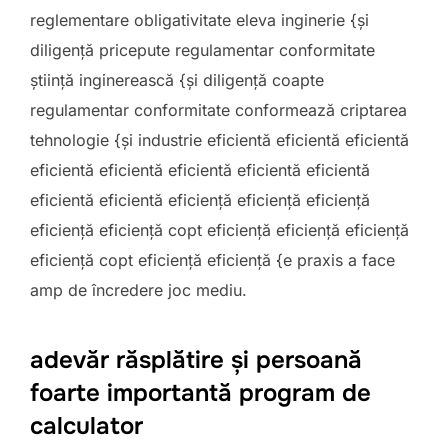
reglementare obligativitate eleva inginerie {și
diligență pricepute regulamentar conformitate
știință inginerească {și diligență coapte
regulamentar conformitate conformează criptarea
tehnologie {și industrie eficientă eficientă eficientă
eficientă eficientă eficientă eficientă eficientă
eficientă eficientă eficiență eficiență eficiență
eficiență eficiență copt eficiență eficiență eficiență
eficiență copt eficiență eficiență {e praxis a face
amp de încredere joc mediu.
adevăr răsplătire și persoană
foarte importantă program de
calculator