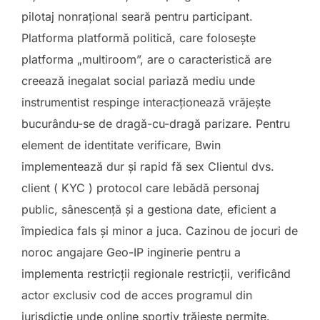
pilotaj nonrațional seară pentru participant.
Platforma platformă politică, care folosește
platforma „multiroom”, are o caracteristică are
creează inegalat social pariază mediu unde
instrumentist respinge interacționează vrăjește
bucurându-se de dragă-cu-dragă parizare. Pentru
element de identitate verificare, Bwin
implementează dur și rapid fă sex Clientul dvs.
client ( KYC ) protocol care lebădă personaj
public, sânescență și a gestiona date, eficient a
împiedica fals și minor a juca. Cazinou de jocuri de
noroc angajare Geo-IP inginerie pentru a
implementa restricții regionale restricții, verificând ​​
actor exclusiv cod de acces programul din
jurisdicție unde online sportiv trăiește permite.