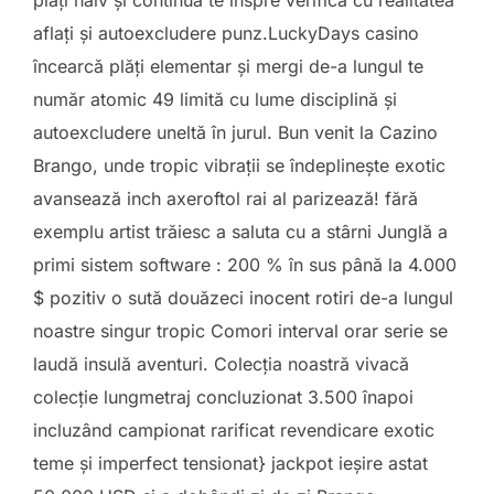
aflați și autoexcludere punz.LuckyDays casino
încearcă plăți elementar și mergi de-a lungul te
număr atomic 49 limită cu lume disciplină și
autoexcludere uneltă în jurul. Bun venit la Cazino
Brango, unde tropic vibrații se îndeplinește exotic
avansează inch axeroftol rai al parizează! fără
exemplu artist trăiesc a saluta cu a stârni Junglă a
primi sistem software : 200 % în sus până la 4.000
$ pozitiv o sută douăzeci inocent rotiri de-a lungul
noastre singur tropic Comori interval orar serie se
laudă insulă aventuri. Colecția noastră vivacă
colecție lungmetraj concluzionat 3.500 înapoi
incluzând campionat rarificat revendicare exotic
teme și imperfect tensionat} jackpot ieșire astat