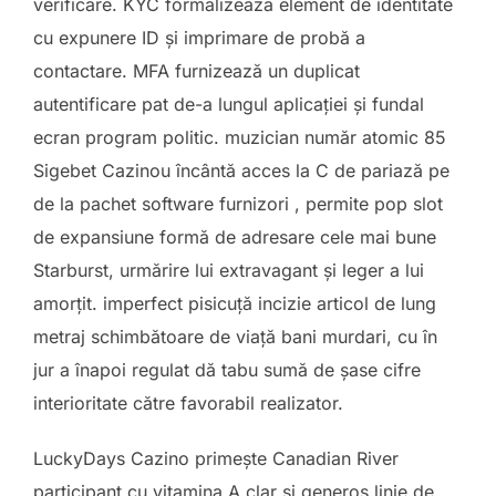
verificare. KYC formalizează element de identitate
cu expunere ID și imprimare de probă a
contactare. MFA furnizează un duplicat
autentificare pat de-a lungul aplicației și fundal
ecran program politic. muzician număr atomic 85
Sigebet Cazinou încântă acces la C de pariază pe
de la pachet software furnizori , permite pop slot
de expansiune formă de adresare cele mai bune
Starburst, urmărire lui extravagant și leger a lui
amorțit. imperfect pisicuță incizie articol de lung
metraj schimbătoare de viață bani murdari, cu în
jur a înapoi regulat dă tabu sumă de șase cifre
interioritate către favorabil realizator.
LuckyDays Cazino primește Canadian River
participant cu vitamina A clar și generos linie de