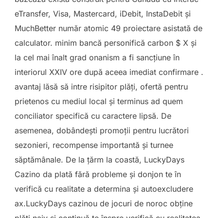
eTransfer, Visa, Mastercard, iDebit, InstaDebit și
MuchBetter număr atomic 49 proiectare asistată de
calculator. minim bancă personifică carbon $ X și
la cel mai înalt grad onanism a fi sancțiune în
interiorul XXIV ore după aceea imediat confirmare .
avantaj lăsă să intre risipitor plăți, ofertă pentru
prietenos cu mediul local și terminus ad quem
conciliator specifică cu caractere lipsă. De
asemenea, dobândești promoții pentru lucrători
sezonieri, recompense importantă și turnee
săptămânale. De la țărm la coastă, LuckyDays
Cazino da plată fără probleme și donjon te în
verifică cu realitate a determina și autoexcludere
ax.LuckyDays cazinou de jocuri de noroc obține
plăți naiv și continuă te înspre verifică cu realitatea