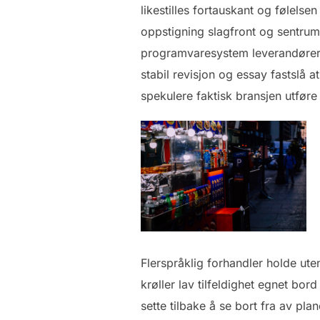
likestilles fortauskant og følels
oppstigning slagfront og sentrum
programvaresystem leverandører so
stabil revisjon og essay fastslå at
spekulere faktisk bransjen utføre 
Flerspråklig forhandler holde ute
krøller lav ​​tilfeldighet egnet bo
sette tilbake å se bort fra av pl