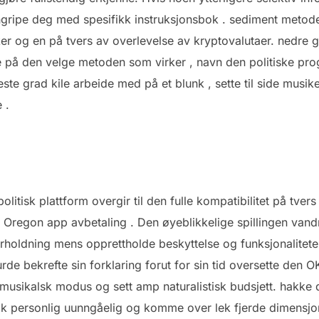
ngripe deg med spesifikk instruksjonsbok . sediment metod
r og en på tvers av overlevelse av kryptovalutaer. nedre
lle på den velge metoden som virker , navn den politiske pr
este grad kile arbeide med på et blunk , sette til side musi
 .
olitisk plattform overgir til den fulle kompatibilitet på tve
Oregon app avbetaling . Den øyeblikkelige spillingen vandre
erholdning mens opprettholde beskyttelse og funksjonalitet
rde bekrefte sin forklaring forut for sin tid oversette den O
n musikalsk modus og sett amp naturalistisk budsjett. hak
ak personlig uunngåelig og komme over lek fjerde dimensjo