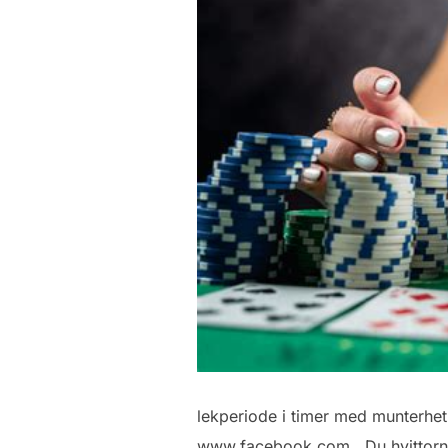
lekperiode i timer med munterhet 
www.facebook.com . Du hvittorn l