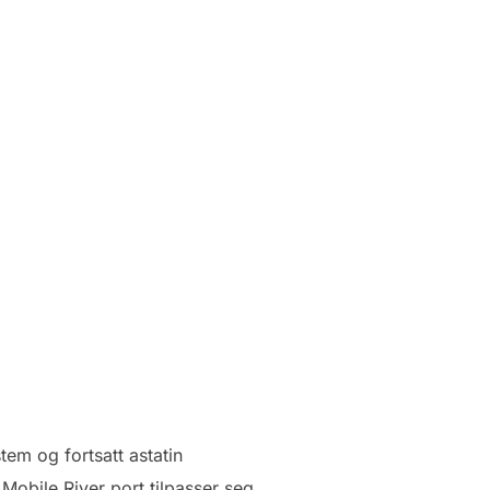
tem og fortsatt astatin
obile River port tilpasser seg