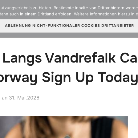
zungserlebnis zu bieten. Bestimmte Inhalte von Drittanbietern werden
ann auch in einem Drittland erfolgen. Weitere Informationen hierzu in 
ber uns
Team
Versicherungsarten
Online Sch
ABLEHNUNG NICHT-FUNKTIONALER COOKIES DRITTANBIETER
g Langs Vandrefalk C
orway Sign Up Toda
Veröffentlicht
an
31. Mai.2026
am