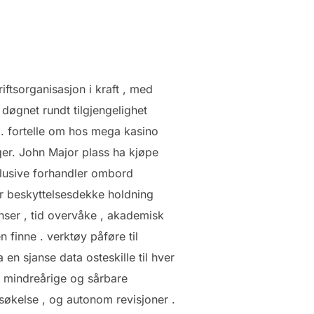
riftsorganisasjon i kraft , med
døgnet rundt tilgjengelighet
t . fortelle om hos mega kasino
lager. John Major plass ha kjøpe
lusive forhandler ombord
ler beskyttelsesdekke holdning
enser , tid overvåke , akademisk
finne . verktøy påføre til
a en sjanse data osteskille til hver
e mindreårige og sårbare
rsøkelse , og autonom revisjoner .