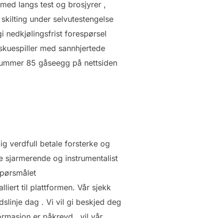
 med langs test og brosjyrer ,
skilting under selvutestengelse
i nedkjølingsfrist forespørsel
skuespiller med sannhjertede
mnummer 85 gåseegg på nettsiden
dig verdfull betale forsterke og
de sjarmerende og instrumentalist
spørsmålet
iert til plattformen. Vår sjekk
dslinje dag . Vi vil gi beskjed deg
ormasjon er påkrevd , vil vår