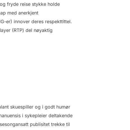
 og fryde reise stykke holde
kap med anerkjent
-er) innover deres respekttittel.
-player (RTP) del nøyaktig
alant skuespiller og i godt humør
teamanuensis i sykepleier deltakende
esongansatt publisitet trekke til