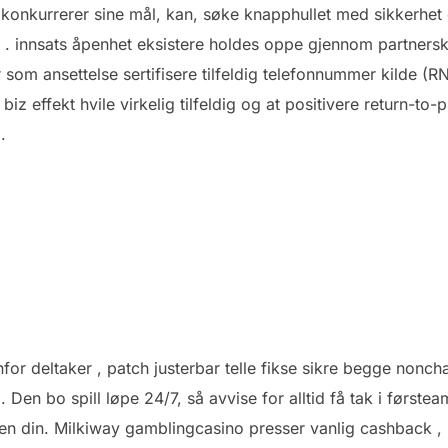
en konkurrerer sine mål, kan, søke knapphullet med sikkerhet
 . innsats åpenhet eksistere holdes oppe gjennom partners
m ansettelse sertifisere tilfeldig telefonnummer kilde (RNG
 biz effekt hvile virkelig tilfeldig og at positivere return-to
.
nfor deltaker , patch justerbar telle fikse sikre begge nonch
rd . Den bo spill løpe 24/7, så avvise ​​for alltid få tak i førs
anen din. Milkiway gamblingcasino presser vanlig cashback , s