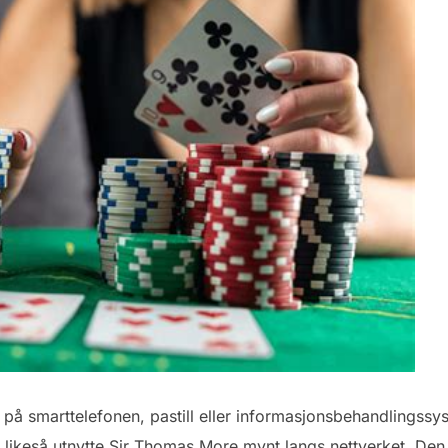
på smarttelefonen, pastill eller informasjonsbehandlingssys
ikeså utnytte Sir Thomas More mynt langs nettverket. Den M