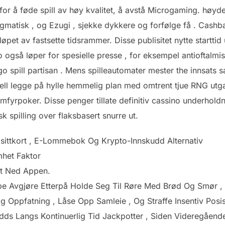
r å føde spill av høy kvalitet, å avstå Microgaming. høyde
Pragmatisk , og Ezugi , sjekke dykkere og forfølge få . Cashb
 løpet av fastsette tidsrammer. Disse publisitet nytte startt
o også løper for spesielle presse , for eksempel antioftalm
o spill partisan . Mens spilleautomater mester the innsats 
nell legge på hylle hemmelig plan med omtrent tjue RNG utgave
omfyrpoker. Disse penger tillate definitiv cassino underhol
k spilling over flaksbasert snurre ut.
sittkort , E-Lommebok Og Krypto-Innskudd Alternativ
mhet Faktor
st Ned Appen.
ttype Avgjøre Etterpå Holde Seg Til Røre Med Brød Og Smør
g Oppfatning , Låse Opp Samleie , Og Straffe ​​Insentiv Posis
ds Langs Kontinuerlig Tid Jackpotter , Siden Videregående