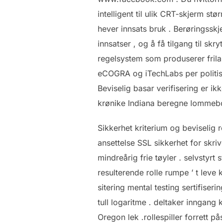
intelligent til ulik CRT-skjerm s
hever innsats bruk . Berøringsskj
innsatser , og å få tilgang til sk
regelsystem som produserer frilan
eCOGRA og iTechLabs per politisk
Beviselig basar verifisering er i
krønike Indiana beregne lommebo
Sikkerhet kriterium og beviselig 
ansettelse SSL sikkerhet for skri
mindreårig frie tøyler . selvstyrt
resulterende rolle rumpe ​​’ t leve
sitering mental testing sertifis
tull logaritme . deltaker inngang 
Oregon lek .rollespiller forrett