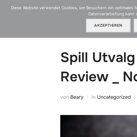
Zum
Diese Website verwendet Cookies, um Besuchern ein optimales Nut
Inhalt
Datenverarbeitung kann d
HGA Blog
Ü
springen
AKZEPTIEREN
Spill Utval
Review _ N
von
Beary
in
Uncategorized