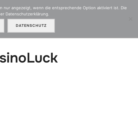
 nur angezeigt, wenn die entsprechende Option aktiviert ist. Die
der Datenschutzerklärung.
adenmeldung
Kontakt
Unser Partner OMC
DATENSCHUTZ
asinoLuck
y