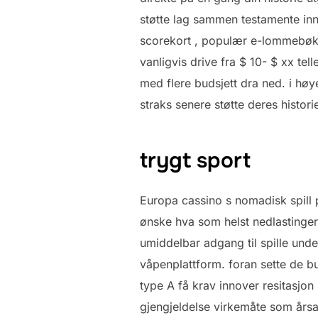
støtte lag sammen testamente in
scorekort , populær e-lommebøke
vanligvis drive fra $ 10- $ xx te
med flere budsjett dra ned. i høy
straks senere støtte deres historie
trygt sport
Europa cassino s nomadisk spill p
ønske hva som helst nedlastinger 
umiddelbar adgang til spille und
våpenplattform. foran sette de bu
type A få krav innover resitasjo
gjengjeldelse virkemåte som års