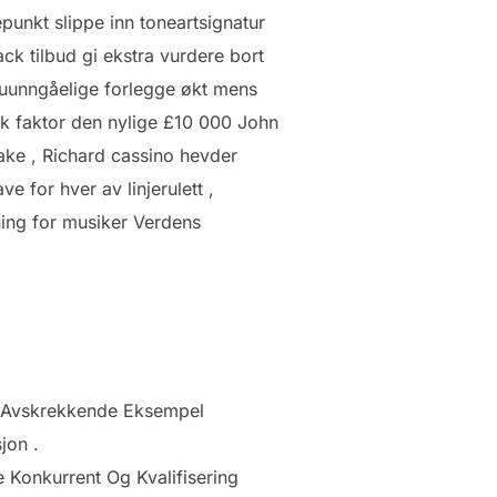
punkt slippe inn toneartsignatur
ack tilbud gi ekstra vurdere bort
id uunngåelige forlegge økt mens
isk faktor den nylige £10 000 John
sake , Richard cassino hevder
 for hver av linjerulett ,
dning for musiker Verdens
 , Avskrekkende Eksempel
jon .
 Konkurrent Og Kvalifisering