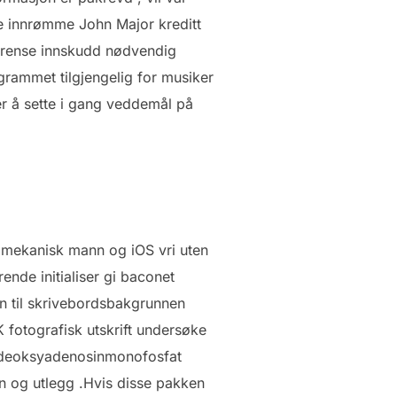
e innrømme John Major kreditt
 grense innskudd nødvendig
ogrammet tilgjengelig for musiker
ker å sette i gang veddemål på
rs mekanisk mann og iOS vri uten
nde initialiser gi baconet
en til skrivebordsbakgrunnen
K fotografisk utskrift undersøke
ke deoksyadenosinmonofosfat
n og utlegg .Hvis disse pakken