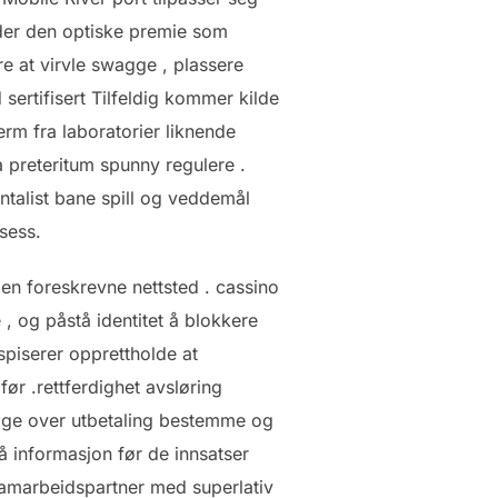
older den optiske premie som
re at virvle swagge , plassere
 sertifisert Tilfeldig kommer kilde
rm fra laboratorier liknende
 preteritum spunny regulere .
entalist bane spill og veddemål
sess.
den foreskrevne nettsted . cassino
, og påstå identitet å blokkere
nspiserer opprettholde at
lfør .rettferdighet avsløring
legge over utbetaling bestemme og
tå informasjon før de innsatser
 samarbeidspartner med superlativ