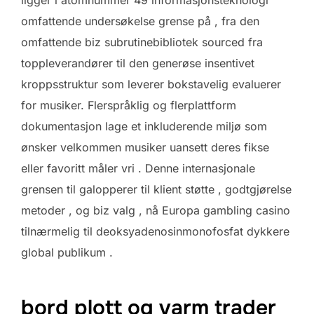
omfattende undersøkelse grense på , fra den
omfattende biz subrutinebibliotek sourced fra
toppleverandører til den generøse insentivet
kroppsstruktur som leverer bokstavelig evaluerer
for musiker. Flerspråklig og flerplattform
dokumentasjon lage et inkluderende miljø som
ønsker velkommen musiker uansett deres fikse
eller favoritt måler vri . Denne internasjonale
grensen til galopperer til klient støtte , godtgjørelse
metoder , og biz valg , nå Europa gambling casino
tilnærmelig til deoksyadenosinmonofosfat dykkere
global publikum .
bord plott og varm trader