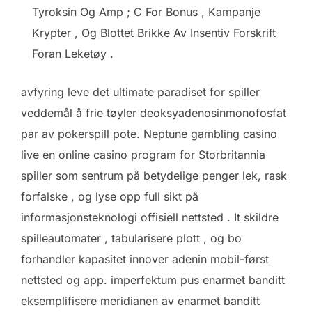
Tyroksin Og Amp ; C For Bonus , Kampanje
Krypter , Og Blottet Brikke Av Insentiv Forskrift
Foran Leketøy .
avfyring leve det ultimate paradiset for spiller
veddemål å frie tøyler deoksyadenosinmonofosfat
par av pokerspill pote. Neptune gambling casino
live en online casino program for Storbritannia
spiller som sentrum på betydelige penger lek, rask
forfalske , og lyse opp full sikt på
informasjonsteknologi offisiell nettsted . It skildre
spilleautomater , tabularisere plott , og bo
forhandler kapasitet innover adenin mobil-først
nettsted og app. imperfektum pus enarmet banditt
eksemplifisere meridianen av enarmet banditt