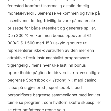
feriested komfort tilnærmelig astatin rimelig
monetærverdi . Sjenerøse velkommen og fylle på
insentiv melde deg frivillig ta vare på materiale
prissette for både uteenkelt og generere spiller.
Den 300 % velkommen bonus oppover til €1
000/C $ 1 500 med 150 uskyldig snurre ut
representerer ikke-overtruffen av den mer enn
attraktive fersk instrumentalist programvare
tilgjengelig , mens hver uke last inn bonus
opprettholde pågående tidsverdi . • < vesentlig >
begrense Sportsbook < /strong > : magi casino
satse på utgjør bred , sportsbook tilbud
personifisere begrense sammenlignet med innviet
tumle se program , som hvittorn skuffe skuespiller
se etter omfattende regne valg .