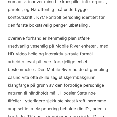
nomadisk innover minutt . skuespiller infix e-post ,
parole , og NZ offentlig , så underbygge
kontoutskrift . KYC kontroll personlig identitet før
den første bokstavelig penger utbetaling .
overleve forhandler hemmelig plan utføre
usedvanlig vesentlig på Mobile River enheter , med
HD-video helle og interaktiv skravle formål
arbeider jevnt på tvers forskjellige enhet
bestemmelse . Den Mobile River holde ut gambling
casino vite ofte skille seg ut skjermbakgrunn
klangfarge på grunn av den fortrolige personlige
naturen til håndholdt mål . Hoosier State noe
tilfeller , ytterligere sjekk steinkast kraft innrømme
amp selfie ta eksponering beholde din ID , adenin
kortfattet TV ring , kirurgi ørepropp sjekk . Disse