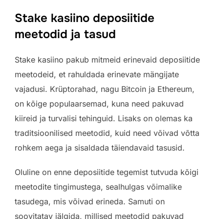
Stake kasiino deposiitide
meetodid ja tasud
Stake kasiino pakub mitmeid erinevaid deposiitide
meetodeid, et rahuldada erinevate mängijate
vajadusi. Krüptorahad, nagu Bitcoin ja Ethereum,
on kõige populaarsemad, kuna need pakuvad
kiireid ja turvalisi tehinguid. Lisaks on olemas ka
traditsioonilised meetodid, kuid need võivad võtta
rohkem aega ja sisaldada täiendavaid tasusid.
Oluline on enne deposiitide tegemist tutvuda kõigi
meetodite tingimustega, sealhulgas võimalike
tasudega, mis võivad erineda. Samuti on
soovitatav jälgida, millised meetodid pakuvad