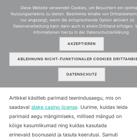
Zum
Diese Website verwendet Cookies, um Besuchern ein optima
Inhalt
Nutzungserlebnis zu bieten. Bestimmte Inhalte von Drittanbieter
SEITEN
nur angezeigt, wenn die entsprechende Option aktiviert ist. 
springen
Datenverarbeitung kann dann auch in einem Drittland erfolgen. 
Informationen hierzu in der Datenschutzerklärung.
AKZEPTIEREN
Stake kasiino parimad
teenindusajad ja kuidas neid leida
ABLEHNUNG NICHT-FUNKTIONALER COOKIES DRITTANBI
DATENSCHUTZ
Veröffentlicht
von
Beary
in
Uncategorized
an
16. Mai.2026
am
Artikkel käsitleb parimaid teenindusaegu, mis on
saadaval
stake casino license
. Uurime, kuidas leida
parimaid aegu mängimiseks, millised mängud on
kõige kasumlikumad ning kuidas kasutada
erinevaid boonuseid ja tasuta keerutusi. Samuti