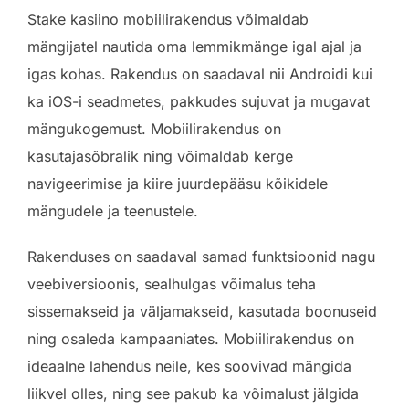
Stake kasiino mobiilirakendus võimaldab
mängijatel nautida oma lemmikmänge igal ajal ja
igas kohas. Rakendus on saadaval nii Androidi kui
ka iOS-i seadmetes, pakkudes sujuvat ja mugavat
mängukogemust. Mobiilirakendus on
kasutajasõbralik ning võimaldab kerge
navigeerimise ja kiire juurdepääsu kõikidele
mängudele ja teenustele.
Rakenduses on saadaval samad funktsioonid nagu
veebiversioonis, sealhulgas võimalus teha
sissemakseid ja väljamakseid, kasutada boonuseid
ning osaleda kampaaniates. Mobiilirakendus on
ideaalne lahendus neile, kes soovivad mängida
liikvel olles, ning see pakub ka võimalust jälgida