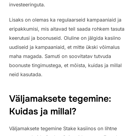
investeeringuta.
Lisaks on olemas ka regulaarseid kampaaniaid ja
eripakkumisi, mis aitavad teil saada rohkem tasuta
keerutusi ja boonuseid. Oluline on jälgida kasiino
uudiseid ja kampaaniaid, et mitte ükski võimalus
maha magada. Samuti on soovitatav tutvuda
boonuste tingimustega, et mõista, kuidas ja millal
neid kasutada.
Väljamaksete tegemine:
Kuidas ja millal?
Väljamaksete tegemine Stake kasiinos on lihtne