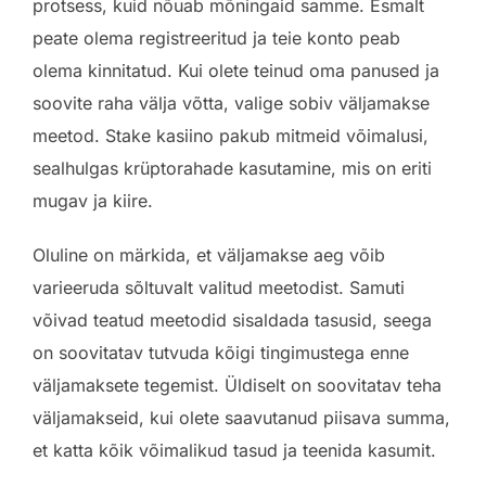
protsess, kuid nõuab mõningaid samme. Esmalt
peate olema registreeritud ja teie konto peab
olema kinnitatud. Kui olete teinud oma panused ja
soovite raha välja võtta, valige sobiv väljamakse
meetod. Stake kasiino pakub mitmeid võimalusi,
sealhulgas krüptorahade kasutamine, mis on eriti
mugav ja kiire.
Oluline on märkida, et väljamakse aeg võib
varieeruda sõltuvalt valitud meetodist. Samuti
võivad teatud meetodid sisaldada tasusid, seega
on soovitatav tutvuda kõigi tingimustega enne
väljamaksete tegemist. Üldiselt on soovitatav teha
väljamakseid, kui olete saavutanud piisava summa,
et katta kõik võimalikud tasud ja teenida kasumit.