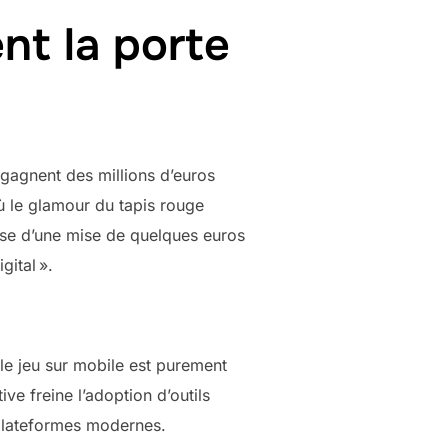
nt la porte
gagnent des millions d’euros
où le glamour du tapis rouge
sse d’une mise de quelques euros
gital ».
le jeu sur mobile est purement
ve freine l’adoption d’outils
 plateformes modernes.