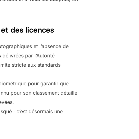
 et des licences
yptographiques et l’absence de
 délivrées par l’Autorité
mité stricte aux standards
n biométrique pour garantir que
connu pour son classement détaillé
evées.
isqué ; c’est désormais une