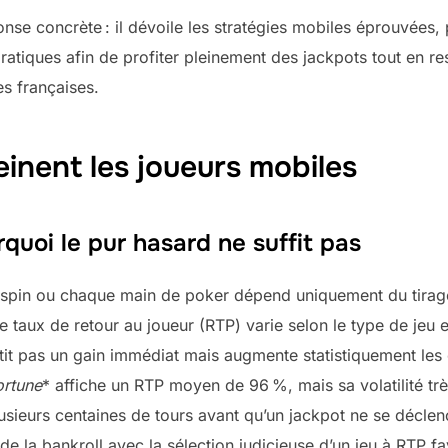
ponse concrète : il dévoile les stratégies mobiles éprouvée
pratiques afin de profiter pleinement des jackpots tout en r
s françaises.
einent les joueurs mobiles
quoi le pur hasard ne suffit pas
spin ou chaque main de poker dépend uniquement du tirage
e taux de retour au joueur (RTP) varie selon le type de jeu et
tit pas un gain immédiat mais augmente statistiquement les
rtune
* affiche un RTP moyen de 96 %, mais sa volatilité trè
usieurs centaines de tours avant qu’un jackpot ne se déclen
e la bankroll avec la sélection judicieuse d’un jeu à RTP fa