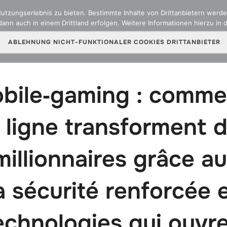
zungserlebnis zu bieten. Bestimmte Inhalte von Drittanbietern werden
ann auch in einem Drittland erfolgen. Weitere Informationen hierzu in 
ber uns
Team
Versicherungsarten
Online Sch
ABLEHNUNG NICHT-FUNKTIONALER COOKIES DRITTANBIETER
bile‑gaming : comme
 ligne transforment 
millionnaires grâce au
a sécurité renforcée 
echnologies qui ouvre