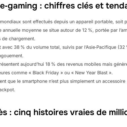
‑gaming : chiffres clés et ten
ondiaux sont effectués depuis un appareil portable, soit prè
e annuelle moyenne se situe autour de 12 %, portée par l’a
s de chargement.
vec 38 % du volume total, suivis par l’Asie‑Pacifique (32 
engouement.
présentent aujourd’hui 18 % des revenus mobiles mais génèr
ures comme « Black Friday » ou « New Year Blast ».
ent que le smartphone n’est plus simplement un accessoire lu
jackpot.
 : cinq histoires vraies de mill