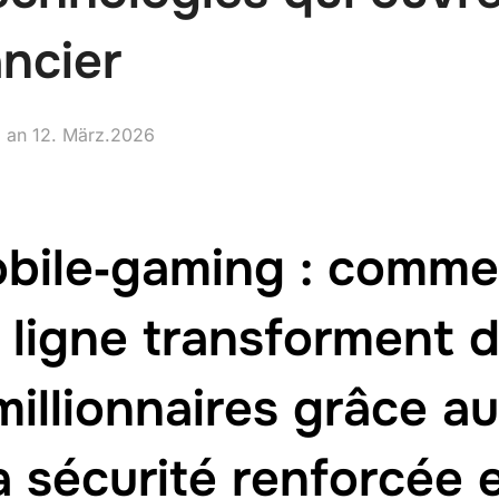
ancier
Veröffentlicht
an
12. März.2026
am
bile‑gaming : comme
 ligne transforment 
millionnaires grâce au
a sécurité renforcée 