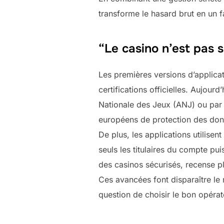
transforme le hasard brut en un fa
“Le casino n’est pas s
Les premières versions d’applicat
certifications officielles. Aujour
Nationale des Jeux (ANJ) ou par 
européens de protection des do
De plus, les applications utilisen
seuls les titulaires du compte pu
des casinos sécurisés, recense p
Ces avancées font disparaître le 
question de choisir le bon opérate