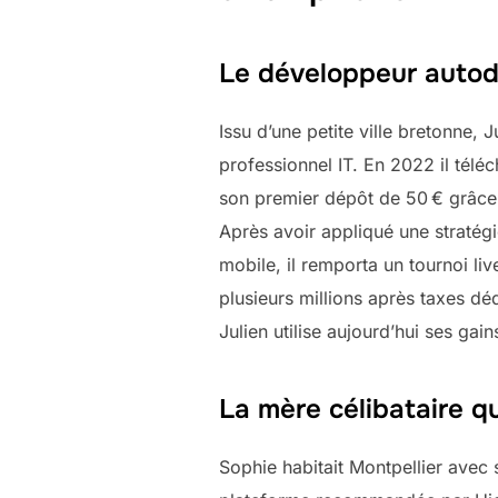
Le développeur autod
Issu d’une petite ville bretonne
professionnel IT. En 2022 il télé
son premier dépôt de 50 € grâc
Après avoir appliqué une stratégie
mobile, il remporta un tournoi liv
plusieurs millions après taxes déd
Julien utilise aujourd’hui ses ga
La mère célibataire q
Sophie habitait Montpellier avec s