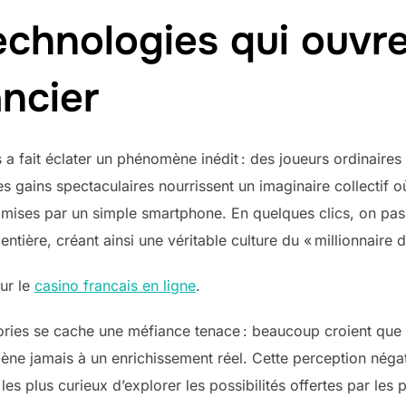
echnologies qui ouvre
ancier
 fait éclater un phénomène inédit : des joueurs ordinaires 
s gains spectaculaires nourrissent un imaginaire collectif 
promises par un simple smartphone. En quelques clics, on pa
tière, créant ainsi une véritable culture du « millionnaire di
ur le
casino francais en ligne
.
tories se cache une méfiance tenace : beaucoup croient que 
mène jamais à un enrichissement réel. Cette perception négati
s plus curieux d’explorer les possibilités offertes par les