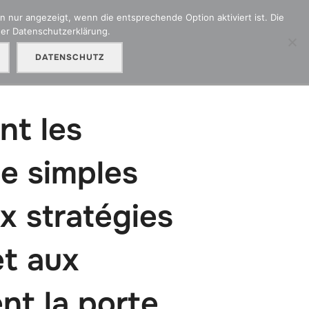
 nur angezeigt, wenn die entsprechende Option aktiviert ist. Die
der Datenschutzerklärung.
adenmeldung
Kontakt
Unser Partner OMC
DATENSCHUTZ
nt les
de simples
x stratégies
et aux
nt la porte